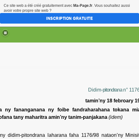
Ce site web a été créé gratuitement avec
Ma-Page.fr
. Vous souhaitez aussi
avoir votre propre site web ?
INSCRIPTION GRATUITE
Didim-
pitondrana
n° 117
tamin’ny
18
febroary
1
a
ny
fananganana
ny
foibe
fandraharahana
tokana
mi
ofana
tany
maharitra
amin’ny
tanim-panjakana
(idem)
ny
didim-pitondrana
laharana
faha
1176/98
nataon’ny
Minisi