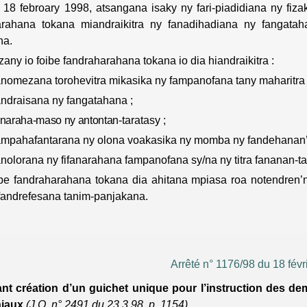
18
febroary
1998,
atsangana
isaky
ny
fari-piadidiana
ny
fiza
arahana
tokana
miandraikitra
ny
fanadihadiana
ny
fangatah
na
.
izany
io
foibe
fandraharahana
tokana
io
dia
hiandraikitra
:
anomezana
torohevitra
mikasika
ny
fampanofana
tany
maharitra
andraisana
ny
fangatahana
;
anaraha-maso
ny
antontan-
taratasy
;
ampahafantarana
ny
olona
voakasika
ny
momba
ny
fandehanan
anolorana
ny
fifanarahana
fampanofana
sy/na
ny
titra
fananan-t
ibe
fandraharahana
tokana
dia
ahitana
mpiasa
roa
notendren’
fandrefesana
tanim-panjakana
.
Arrêté n° 1176/98 du 18 févr
ant création d’un guichet unique pour l’instruction des de
iaux
(
J.O.
n° 2491 du 23.3.98, p. 1154)