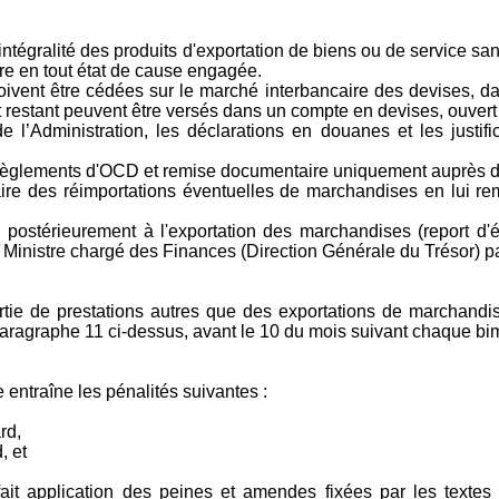
intégralité des produits d'exportation de biens ou de service sa
ure en tout état de cause engagée.
doivent être cédées sur le marché interbancaire des devises, 
t restant peuvent être versés dans un compte en devises, ouvert
de l’Administration, les déclarations en douanes et les justi
r les règlements d'OCD et remise documentaire uniquement auprès 
aire des réimportations éventuelles de marchandises en lui reme
l postérieurement à l'exportation des marchandises (report d
u Ministre chargé des Finances (Direction Générale du Trésor) pa
tie de prestations autres que des exportations de marchandis
ragraphe 11 ci-dessus, avant le 10 du mois suivant chaque bime
e entraîne les pénalités suivantes :
rd,
, et
fait application des peines et amendes fixées par les textes