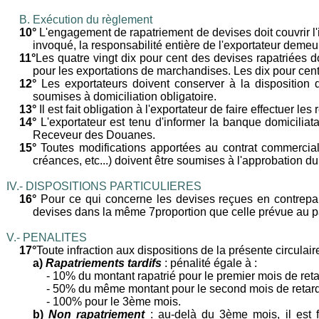
B.
Exécution du règlement
10°
L'engagement de rapatriement de devises doit couvrir l'
invoqué, la responsabilité entière de l'exportateur deme
11°
Les quatre vingt dix pour cent des devises rapatriées 
pour les exportations de marchandises. Les dix pour cen
12°
Les exportateurs doivent conserver à la disposition 
soumises à domiciliation obligatoire.
13°
Il est fait obligation à l'exportateur de faire effectue
14°
L'exportateur est tenu d'informer la banque domiciliat
Receveur des Douanes.
15°
Toutes modifications apportées au contrat commercia
créances, etc...) doivent être soumises à l'approbation d
IV.- DISPOSITIONS PARTICULIERES
16°
Pour ce qui concerne les devises reçues en contrepar
devises dans la même 7proportion que celle prévue au pa
V.-
PENALITES
17°
Toute infraction aux dispositions de la présente circulair
a)
Rapatriements tardifs
: pénalité égale à :
-
10% du montant rapatrié pour le premier mois de reta
-
50% du même montant pour le second mois de retard
-
100% pour le 3ème mois.
b)
Non rapatriement
: au-delà du 3ème mois, il est 