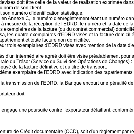
vises doit être celle de la valeur de réalisation exprimée dans
u nom de son client.
et son numéro d'identification statistique.
vu en Annexe C, le numéro d'enregistrement étant un numéro dan
ur et à mesure de la réception de l'EDRD, le numéro et la date 
des exemplaires de la facture (ou du contrat commercial) domicil
a, les quatre exemplaires d'EDRD visés et la facture domicili
atriement et toute facture non domiciliée.
eur trois exemplaires d'EDRD visés avec mention de la date d'e
s d'un intermédiaire agréé doit être visée préalablement pour
nérale du Trésor (Service du Suivi des Opérations de Changes) :
yé de la facture définitive et du titre de transport,
uxième exemplaire de l'EDRD avec indication des rapatriements 
ans la transmission de l'EDRD, la Banque encourt une pénalité 
tateur doit :
or engage une poursuite contre l'exportateur défaillant, conformé
ouverture de Crédit documentaire (OCD), soit d'un règlement par r