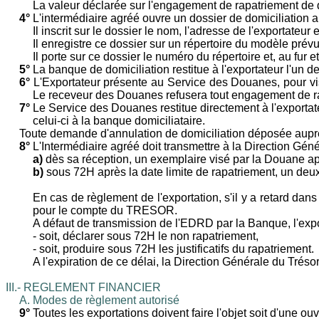
La valeur déclarée sur l'engagement de rapatriement de de
4°
L'intermédiaire agréé ouvre un dossier de domiciliation a
Il inscrit sur le dossier le nom, l'adresse de l'exportateur 
Il enregistre ce dossier sur un répertoire du modèle pré
Il porte sur ce dossier le numéro du répertoire et, au f
5°
La banque de domiciliation restitue à l'exportateur l'un 
6°
L'Exportateur présente au Service des Douanes, pour vis
Le receveur des Douanes refusera tout engagement de rap
7°
Le Service des Douanes restitue directement à l'exportat
celui-ci à la banque domiciliataire.
Toute demande d'annulation de domiciliation déposée auprè
8°
L'Intermédiaire agréé doit transmettre à la Direction Gé
a)
dès sa réception, un exemplaire visé par la Douane appu
b)
sous 72H après la date limite de rapatriement, un de
En cas de règlement de l'exportation, s'il y a retard d
pour le compte du TRESOR.
A défaut de transmission de l'EDRD par la Banque, l'expor
-
soit, déclarer sous 72H le non rapatriement,
-
soit, produire sous 72H les justificatifs du rapatriement.
A l'expiration de ce délai, la Direction Générale du Trés
III.- REGLEMENT FINANCIER
A.
Modes de règlement autorisé
9°
Toutes les exportations doivent faire l'objet soit d'une 