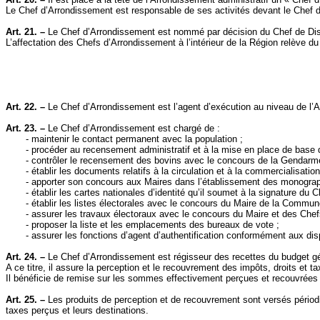
Le Chef d’Arrondissement est responsable de ses activités devant le Chef de 
Art. 21. –
Le Chef d’Arrondissement est nommé par décision du Chef de Dist
L’affectation des Chefs d’Arrondissement à l’intérieur de
la Région
relève du 
Art. 22. –
Le Chef d’Arrondissement est l’agent d’exécution au niveau de l’A
Art. 23. –
Le Chef d’Arrondissement est chargé de :
- maintenir le contact permanent avec la population ;
- procéder au recensement administratif et à la mise en place de base
- contrôler le recensement des bovins avec le concours de
la Gendarm
- établir les documents relatifs à la circulation et à la commercialisatio
- apporter son concours aux Maires dans l’établissement des monograp
- établir les cartes nationales d’identité qu’il soumet à la signature du C
- établir les listes électorales avec le concours du Maire de
la Commun
- assurer les travaux électoraux avec le concours du Maire et des Che
- proposer la liste et les emplacements des bureaux de vote ;
- assurer les fonctions d’agent d’authentification conformément aux disp
Art. 24. –
Le Chef d’Arrondissement est régisseur des recettes du budget gén
A ce titre, il assure la perception et le recouvrement des impôts, droits e
Il bénéficie de remise sur les sommes effectivement perçues et recouvrées s
Art. 25. –
Les produits de perception et de recouvrement sont versés pério
taxes perçus et leurs destinations.