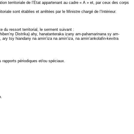
ion territoriale de l’Etat appartenant au cadre « A » et, par ceux des corps
oriale sont établies et arrêtées par le Ministre chargé de l’Intérieur.
e du ressort territorial, le serment suivant :
hiben’ny
Distrika
)
ahy
,
hanatanteraka
izany
am-pahamarinana
sy
am-
,
ary
tsy
hiandany
na
amin’iza
na
amin’iza
, na
amin’ankolafin-kevitra
 rapports périodiques et/ou spéciaux.
n.