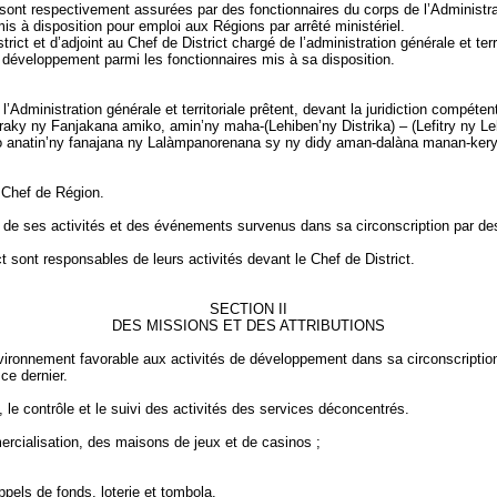
 sont respectivement assurées par des fonctionnaires du corps de l’Administrat
is à disposition pour emploi aux Régions par arrêté ministériel.
ct et d’adjoint au Chef de District chargé de l’administration générale et territ
 développement parmi les fonctionnaires mis à sa disposition.
l’Administration générale et territoriale prêtent, devant la juridiction compétent
raky
ny
Fanjakana
amiko
,
amin’ny
maha-(
Lehiben’ny
Distrika
) – (
Lefitry
ny
Le
o
anatin’ny
fanajana
ny
Lalàmpanorenana
sy
ny
didy
aman-dalàna
manan-kery
u Chef de Région.
de ses activités et des événements survenus dans sa circonscription par des
t sont responsables de leurs activités devant le Chef de District.
SECTION II
DES MISSIONS ET DES ATTRIBUTIONS
nvironnement favorable aux activités de développement dans sa circonscriptio
ce dernier.
 le contrôle et le suivi des activités des services déconcentrés.
ercialisation, des maisons de jeux et de casinos ;
appels de fonds, loterie et tombola.