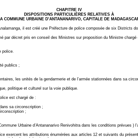
CHAPITRE IV
DISPOSITIONS PARTICULIÈRES RELATIVES À
A COMMUNE URBAINE
D’ANTANANARIVO, CAPITALE DE MADAGASCA
Analamanga
, il est créé une Préfecture de police composée de six Districts d
 par décret pris en conseil des Ministres sur proposition du Ministre chargé de
 police.
té publics ;
;
entaires, les unités de la gendarmerie et de l’armée stationnées dans sa circon
e, politique et culturel sur la voie publique.
police est chargé de :
dans sa circonscription ;
rconscription ;
 Commune
Urbaine
d’Antananarivo
Renivohitra
dans les conditions
prévues )
l’
ice exercent les attributions énumérées aux articles 12 et suivants du présent