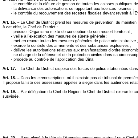
- le contrôle de la clôture de gestion de toutes les caisses publiques de
- la délivrance des autorisations se rapportant aux licences foraines ;
- le contrôle du recouvrement des recettes fiscales devant revenir à l’Et
Art. 16. –
Le Chef de District prend les mesures de prévention, du maintien de
A cet effet, le Chef de District :
- préside l’Organisme mixte de conception de son ressort territorial ;
- veille à l’exécution des mesures de sûreté générale ;
- met en œuvre toutes les mesures générales de police administrative 
- exerce le contrôle des armements et des substances explosives ;
- délivre les autorisations relatives aux manifestations d’ordre économiqu
- se charge de la défense et de la protection civiles dans sa circonscri
- procède au contrôle de l’application des
Dina
Art. 17. –
Le Chef de District dispose des forces de police stationnées dans 
Art. 18. –
Dans les circonscriptions où il n’existe pas de tribunal de première
Il propose la liste des assesseurs appelés à siéger dans les audiences rela
Art. 19. –
Par délégation du Chef de Région, le Chef de District exerce le co
susvisée.
Art. 20. –
Il est placé à la tête de l’Arrondissement administratif un « Chef 