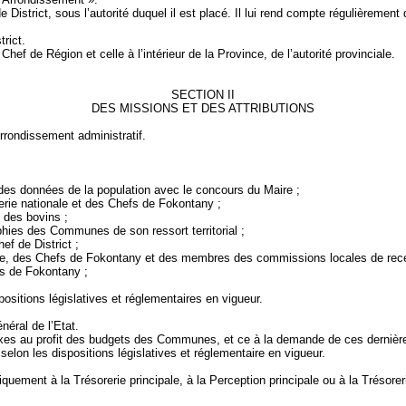
District, sous l’autorité duquel il est placé. Il lui rend compte régulièremen
rict.
Chef de Région et celle à l’intérieur de
la Province
, de l’autorité provinciale.
SECTION II
DES MISSIONS ET DES ATTRIBUTIONS
rrondissement administratif.
 des données de la population avec le concours du Maire ;
erie
nationale et des Chefs de
Fokontany
;
n des bovins ;
hies des Communes de son ressort territorial ;
hef de District ;
e
, des Chefs de
Fokontany
et des membres des commissions locales de rece
fs de
Fokontany
;
ositions législatives et réglementaires en vigueur.
éral de l’Etat.
t taxes au profit des budgets des Communes, et ce à la demande de ces dernièr
elon les dispositions législatives et réglementaire en vigueur.
diquement à
la Trésorerie
principale, à
la Perception
principale ou à
la Trésorer