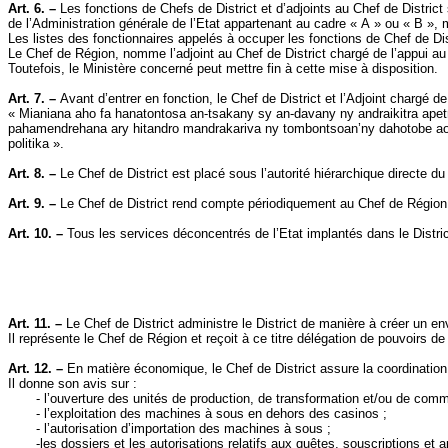
Art. 6. –
Les fonctions de Chefs de District et d’adjoints au Chef de District
de l’Administration générale de l’Etat appartenant au cadre « A » ou « B », m
Les listes des fonctionnaires appelés à occuper les fonctions de Chef de Distri
Le Chef de Région, nomme l’adjoint au Chef de District chargé de l’appui au
Toutefois, le Ministère concerné peut mettre fin à cette mise à disposition.
Art. 7. –
Avant d’entrer en fonction, le Chef de District et l’Adjoint chargé de 
«
Mianiana
aho
fa
hanatontosa
an-tsakany
sy
an-davany
ny
andraikitra
apet
pahamendrehana
ary
hitandro
mandrakariva
ny
tombontsoan’ny
dahotobe
a
politika
».
Art. 8. –
Le Chef de District est placé sous l’autorité hiérarchique directe d
Art. 9. –
Le Chef de District rend compte périodiquement au Chef de Région 
Art. 10. –
Tous les services déconcentrés de l’Etat implantés dans le Distric
Art. 11. –
Le Chef de District administre le District de manière à créer un e
Il représente le Chef de Région et reçoit à ce titre délégation de pouvoirs de 
Art. 12. –
En matière économique, le Chef de District assure la coordination,
Il donne son avis sur :
- l’ouverture des unités de production, de transformation et/ou de comm
- l’exploitation des machines à sous en dehors des casinos ;
- l’autorisation d’importation des machines à sous ;
-les dossiers et les autorisations relatifs aux quêtes, souscriptions et 