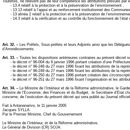
Toutefois, ne relèvent pas de leur compétence les attributions prévues par l
- 13.4 relatif à la protection et à la préservation de l’environnement ;
- 13.13 relatif à l’appui et au renforcement institutionnel des Commune
- 13 alinéa 2 relatif à la protection et à la préservation de l’environneme
- 14.3 relatif à la vérification et au contrôle du fonctionnement de l’état c
Art. 32. –
Les Préfets, Sous-préfets et leurs Adjoints ainsi que les Délégués
d’Arrondissements.
Art. 33. –
Toutes les dispositions antérieures contraires au présent décret
- le décret n° 96-004 du 9 janvier 1996 portant création d’une Préfectur
- le décret n° 96-248 du 27 mars 1996 fixant les attributions de la re
- le décret n° 96-249 du 27 mars 1996 fixant les attributions de la repré
- le décret n° 96-250 du 27 mars 1996 portant création des circonscripti
- le décret n° 96-251 du 27 mars 1996 fixant l’organisation et les attrib
Art. 34. –
Le Ministre de l’Intérieur et de
la Réforme
administrative, le Gard
Ministre de l’Economie, des Finances et du Budget,
le Secrétaire d’Etat c
concerne, de l’exécution du présent décret qui sera publié au Journal officie
Fait à Antananarivo, le 11 janvier 2005
Jacques SYLLA
Par le Premier Ministre, Chef du Gouvernement
Le Ministre de l’Intérieur, et de
la Réforme
administrative,
Le Général de Division (CR) SOJA.