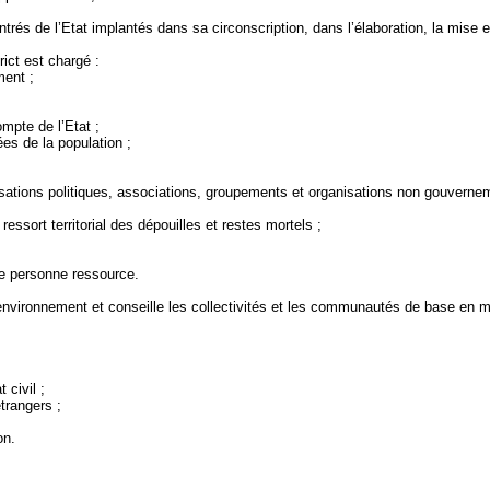
rés de l’Etat implantés dans sa circonscription, dans l’élaboration, la mise
rict est chargé :
ment ;
ompte de l’Etat ;
es de la population ;
ganisations politiques, associations, groupements et organisations non gouverne
ressort territorial des dépouilles et restes mortels ;
ue personne ressource.
 l’environnement et conseille les collectivités et les communautés de base en 
 civil ;
étrangers ;
on.