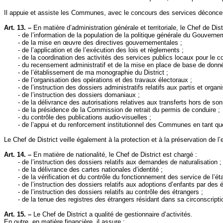
Il appuie et assiste les Communes, avec le concours des services déconcent
Art. 13. –
En matière d’administration générale et territoriale, le Chef de Dist
- de l’information de la population de la politique générale du Gouverne
- de la mise en œuvre des directives gouvernementales ;
- de l’application et de l’exécution des lois et règlements ;
- de la coordination des activités des services publics locaux pour le c
- du recensement administratif et de la mise en place de base de donné
- de l’établissement de ma monographie du District ;
- de l’organisation des opérations et des travaux électoraux ;
- de l’instruction des dossiers administratifs relatifs aux partis et or
- de l’instruction des dossiers domaniaux ;
- de la délivrance des autorisations relatives aux transferts hors de son 
- de la présidence de
la Commission
de retrait du permis de conduire ;
- du contrôle des publications audio-visuelles ;
- de l’appui et du renforcement institutionnel des Communes en tant q
Le Chef de District veille également à la protection et à la préservation de
Art. 14. –
En matière de nationalité, le Chef de District est chargé :
- de l’instruction des dossiers relatifs aux demandes de naturalisation ;
- de la délivrance des cartes nationales d’identité ;
- de la vérification et du contrôle du fonctionnement des service de l’état
- de l’instruction des dossiers relatifs aux adoptions d’enfants par des 
- de l’instruction des dossiers relatifs au contrôle des étrangers ;
- de la tenue des registres des étrangers résidant dans sa circonscripti
Art. 15. –
Le Chef de District a qualité de gestionnaire d’activités.
En outre, en matière financière, il assure :