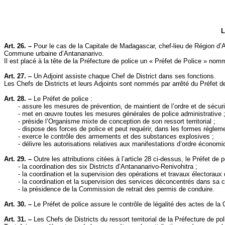
L
Art. 26. –
Pour le cas de
la Capitale
de Madagascar, chef-lieu de Région d’
Commune
urbaine d’Antananarivo.
Il est placé à la tête de
la Préfecture
de police un « Préfet de Police » nommé
Art. 27. –
Un Adjoint assiste chaque Chef de District dans ses fonctions.
Les Chefs de Districts et leurs Adjoints sont nommés par arrêté du Préfet de
Art. 28. –
Le Préfet de police :
- assure les mesures de prévention, de maintient de l’ordre et de sécuri
- met en œuvre toutes les mesures générales de police administrative 
- préside l’Organisme mixte de conception de son ressort territorial ;
- dispose des forces de police et peut requérir, dans les formes réglem
- exerce le contrôle des armements et des substances explosives ;
- délivre les autorisations relatives aux manifestations d’ordre économiqu
Art. 29. –
Outre les attributions citées à l’article 28 ci-dessus, le Préfet de 
- la coordination des six Districts d’
Antananarivo-Renivohitra
;
- la coordination et la supervision des opérations et travaux électoraux 
- la coordination et la supervision des services déconcentrés dans sa ci
- la présidence de
la Commission
de retrait des permis de conduire.
Art. 30. –
Le Préfet de police assure le contrôle de légalité des actes de
la
Art. 31. –
Les Chefs de Districts du ressort territorial de
la Préfecture
de pol