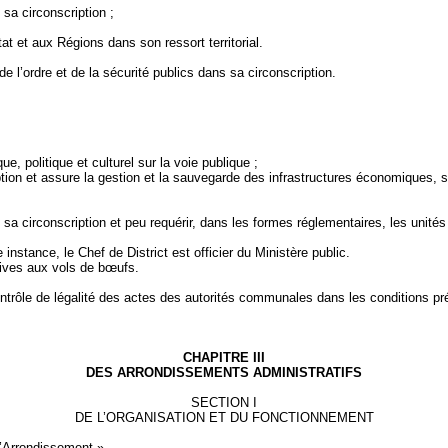
 sa circonscription ;
at et aux Régions dans son ressort territorial.
 l’ordre et de la sécurité publics dans sa circonscription.
;
e, politique et culturel sur la voie publique ;
ption et assure la gestion et la sauvegarde des infrastructures économiques, so
sa circonscription et peu requérir, dans les formes réglementaires, les unités
 instance, le Chef de District est officier du Ministère public.
tives aux vols de bœufs.
ntrôle de légalité des actes des autorités communales dans les conditions pré
CHAPITRE III
DES ARRONDISSEMENTS ADMINISTRATIFS
SECTION I
DE L’ORGANISATION ET DU FONCTIONNEMENT
d’Arrondissement ».