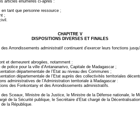
es articles énumérés ci-après :
s en tant que personne ressource ;
nt ;
ivil.
CHAPITRE V
DISPOSITIONS DIVERSES ET FINALES
 des Arrondissements administratif continuent d’exercer leurs fonctions jusqu’
 sont et demeurent abrogées, notamment :
e de police pour la ville d’Antananarivo, Capitale de Madagascar ;
présentation départementale de l’Etat au niveau des Communes ;
sentation départementale de l’Etat auprès des collectivités territoriales décent
ons administratives de l’Administration territoriale à Madagascar :
utions des
Fonkontany
et des Arrondissements administratifs.
e des Sceaux, Ministre de
la Justice
, le Ministre de
la Défense
nationale, le 
hargé de
la Sécurité
publique, le Secrétaire d’Etat chargé de
la Décentralisatio
l de
la République.