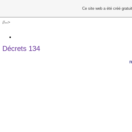
Ce site web a été créé grat
//-->
Décrets 134
r