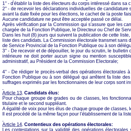
1° - d'établir la liste des électeurs du corps intéressé dans sa c
2° - de recevoir les déclarations individuelles de candidatu
avant la date fixée pour les élections, le cachet de la poste fais
Aucune candidature ne peut être acceptée passé ce délai.
Après vérification par la Commission qui s'assure que les candi
chargée de la Fonction Publique, le Directeur ou Chef de Servi
Dans les huit (8) jours qui suivent la publication de cette lis
liste des candidats. La Commission électorale transmet sans dé
de Service Provincial de la Fonction Publique ou à son délégué
3° - De recevoir et de dépouiller, le jour du scrutin, le bull
intérieure ne doit porter aucun signe ou mention susceptible 
administratif, au Président de la Commission Electorale;
4° - De rédiger le procès-verbal des opérations électorales à
Fonction Publique ou à son délégué qui arrêtent fa liste des
suffrages exprimés par les fonctionnaires de leur corps sont in
Article 13
.
Candidats
élus:
Pour chaque groupe de grades ou de classes, les fonctionnai
titulaire et le second suppléant.
A égalité de voix pour les élus de chaque groupe de classes, le 
Il est procédé de la même façon pour l'établissement de la list
Article 14
.
Contentieux des opérations
électorales:
Les contestations sur la validité des opérations électorales 