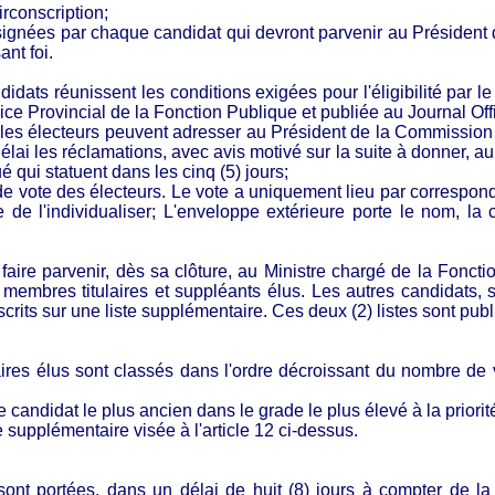
irconscription;
re signées par chaque candidat qui devront parvenir au Présiden
ant foi.
dats réunissent les conditions exigées pour l'éligibilité par le p
ce Provincial de la Fonction Publique et publiée au Journal Offi
te, les électeurs peuvent adresser au Président de la Commission
lai les réclamations, avec avis motivé sur la suite à donner, a
 qui statuent dans les cinq (5) jours;
etin de vote des électeurs. Le vote a uniquement lieu par corresp
de l'individualiser; L'enveloppe extérieure porte le nom, la c
 faire parvenir, dès sa clôture, au Ministre chargé de la Fonct
 membres titulaires et suppléants élus. Les autres candidats, 
scrits sur une liste supplémentaire. Ces deux (2) listes sont pub
res élus sont classés dans l'ordre décroissant du nombre de v
candidat le plus ancien dans le grade le plus élevé à la priorité
e supplémentaire visée à l'article 12 ci-dessus.
sont portées, dans un délai de huit (8) jours à compter de la 