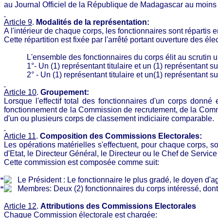
au Journal Officiel de la République de Madagascar au moins 
Article 9
.
Modalités de la
représentation:
A l'intérieur de chaque corps, les fonctionnaires sont répartis 
Cette répartition est fixée par l'arrêté portant ouverture des élect
L'ensemble des fonctionnaires du corps élit au scrutin u
1°- Un (1) représentant titulaire et un (1) représentant 
2° - Un (1) représentant titulaire et un(1) représentant
Article 10
.
Groupement:
Lorsque l'effectif total des fonctionnaires d'un corps donné 
fonctionnement de la Commission de recrutement, de la Commi
d'un ou plusieurs corps de classement indiciaire comparable.
Article 11
.
Composition des Commissions
Electorales:
Les opérations matérielles s'effectuent, pour chaque corps, s
d'Etat, le Directeur Général, le Directeur ou le Chef de Service
Cette commission est composée comme
suit:
Le Président : Le fonctionnaire le plus gradé, le doyen d'a
Membres:
Deux (2) fonctionnaires du corps intéressé, dont 
Article 12
.
Attributions des Commissions Electorales
Chaque Commission électorale est
chargée: