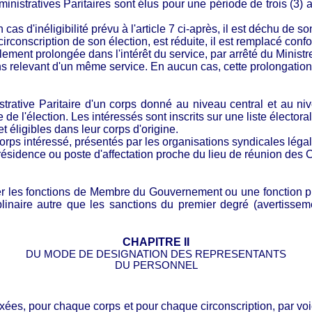
istratives Paritaires sont élus pour une période de trois (3) a
as d'inéligibilité prévu à l'article 7 ci-après, il est déchu de s
conscription de son élection, est réduite, il
est remplacé confo
ment prolongée dans l'intérêt du service, par arrêté du Ministr
s relevant d'un même service. En aucun cas, cette prolongation
istrative Paritaire d'un corps donné au niveau central et au ni
te de l'élection. Les intéressés sont inscrits sur une liste élect
 éligibles dans leur corps d'origine.
 corps intéressé, présentés par les organisations syndicales lég
e résidence ou poste d'affectation proche du lieu de réunion des
cer les fonctions de Membre du Gouvernement ou une fonction p
iplinaire autre que les sanctions du premier degré (avertissem
CHAPITRE II
DU MODE DE DESIGNATION DES REPRESENTANTS
DU PERSONNEL
fixées, pour chaque corps et pour chaque circonscription, par voi