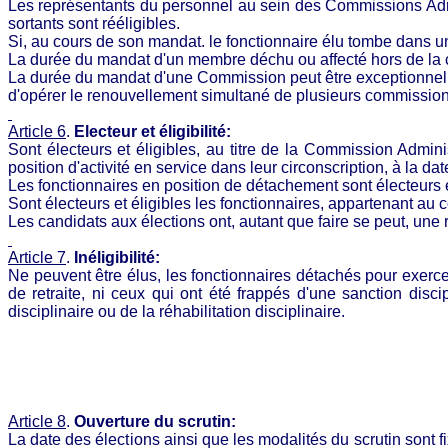
Les représentants du personnel au sein des Commissions Admin
sortants sont rééligibles.
Si, au cours de son mandat.
le
fonctionnaire élu tombe dans un c
La durée du mandat d'un membre déchu ou affecté hors de la cir
La durée du mandat d'une Commission peut être exceptionnelle
d'opérer le renouvellement simultané de plusieurs commission
Article 6
.
Electeur et
éligibilité:
Sont électeurs et éligibles, au titre de la Commission Admin
position d'activité en service dans leur circonscription, à la da
Les fonctionnaires en position de détachement sont électeurs et
Sont électeurs et éligibles les fonctionnaires, appartenant au
Les candidats aux élections
ont, autant que faire se peut, un
Article 7
.
Inéligibilité:
Ne peuvent être élus, les fonctionnaires détachés pour exer
de retraite, ni ceux qui ont été frappés d'une sanction disc
disciplinaire ou de la réhabilitation disciplinaire.
Article 8
.
Ouverture du
scrutin:
La date des élections ainsi que les modalités du scrutin sont 