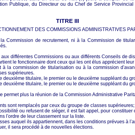
ction Publique, du Directeur ou du Chef de Service Provincial 
TITRE III
TIONNEMENT DES COMMISSIONS ADMINISTRATIVES PA
a Commission de recrutement, ni à la Commission de titular
és.
aux différentes Commissions ou aux différents Conseils de disci
ent le fonctionnaire dont ceux qui les ont élus apprécient leur s
nt à la commission de titularisation ou à la commission d'avan
ses supérieures.
, le deuxième titulaire, le premier ou le deuxième suppléant du g
e, le deuxième titulaire, le premier ou le deuxième suppléant du 
permet plus la réunion de la Commission Administrative Paritai
ntants sont remplacés par ceux du groupe de classes supérieures;
ssibilité ou refusent de siéger, il est fait appel, pour constitue
ns l'ordre de leur classement sur la liste.
ses auquel ils appartiennent, dans les conditions prévues à l'ar
er, il sera procédé à de nouvelles élections.