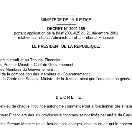
—————
MINISTERE DE LA JUSTICE
—————
DECRET
N° 2004-189
portant application de la loi n°2001-025 du 21 décembre 2001
relative au Tribunal Administratif et au Tribunal Financier
LE PRESIDENT DE LA REPUBLIQUE,
ministratif et au Tribunal Financier ;
 du Premier Ministre, Chef du Gouvernement ;
n des Membres du Gouvernement ;
 de la
composition des Membres du Gouvernement ;
ns du Garde des Sceaux, Ministre de la Justice, ainsi que l’organisation généra
D E C R E T E
:
 Chef-lieu de chaque Province autonome commenceront à fonctionner dès l’inst
unaux Financiers des six provinces autonomes seront fixés par arrêté du Gard
es Sceaux Ministre de la Justice sont chargés, chacun en ce qui le concerne,