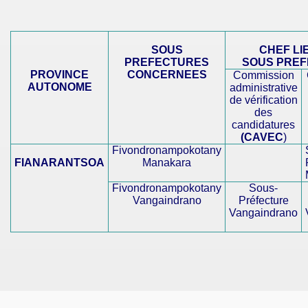
SOUS
CHEF LI
PREFECTURES
SOUS PRE
PROVINCE
CONCERNEES
Commission
AUTONOME
administrative
de vérification
des
candidatures
(CAVEC
)
Fivondronampokotany
FIANARANTSOA
Manakara
Fivondronampokotany
Sous-
Vangaindrano
Préfecture
Vangaindrano