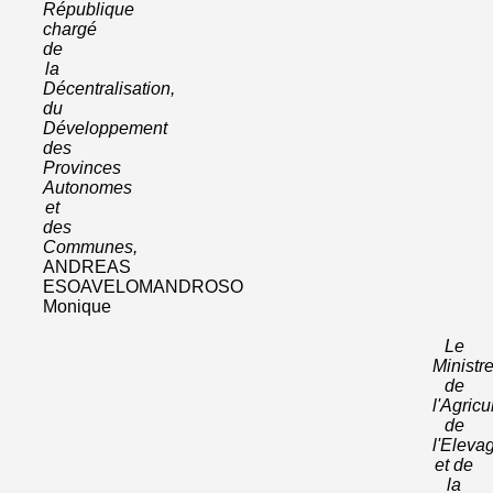
République
chargé
de
la
Décentralisation,
du
Développement
des
Provinces
Autonomes
et
des
Communes,
ANDREAS
ESOAVELOMANDROSO
Monique
Le
Ministr
de
l'Agricu
de
l'Eleva
et de
la