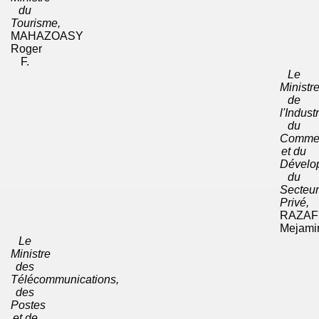
du
Tourisme,
MAHAZOASY
Roger
F.
Le
Ministr
de
l'Indust
du
Comme
et du
Dévelo
du
Secteur
Privé,
RAZAF
Mejami
Le
Ministre
des
Télécommunications,
des
Postes
et de