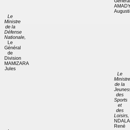
Généra
AMAD
August
Le
Ministre
de la
Défense
Nationale,
Le
Général
de
Division
MAMIZARA
Jules
Le
Ministr
de la
Jeunes
des
Sports
et
des
Loisirs,
NDAL
René