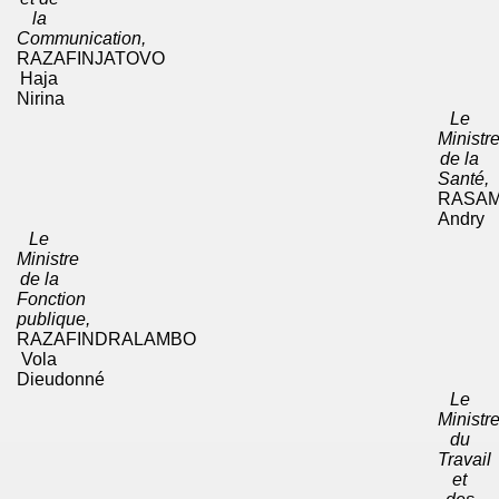
la
Communication,
RAZAFINJATOVO
Haja
Nirina
Le
Ministr
de la
Santé,
RASA
Andry
Le
Ministre
de la
Fonction
publique,
RAZAFINDRALAMBO
Vola
Dieudonné
Le
Ministr
du
Travail
et