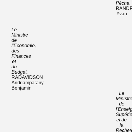
Pèche,
RANDR
Yvan
Le
Ministre
de
l'Economie,
des
Finances
et
du
Budget,
RADAVIDSON
Andriamparany
Benjamin
Le
Ministr
de
l'Ensei
Supérie
et de
la
Recher