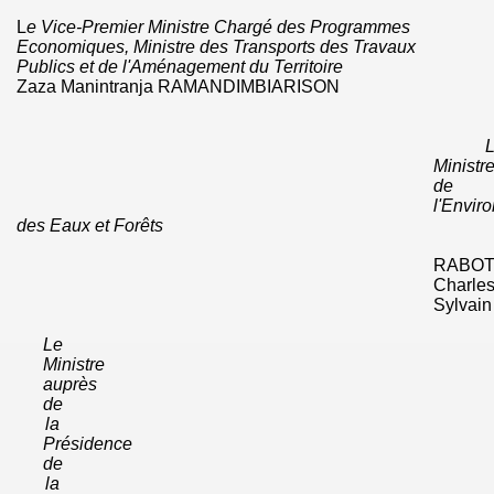
L
e Vice-Premier Ministre Chargé
des Programmes
Econo­miques,
Ministre des Transports
des Travaux
Publics et de l'Aménagement
du Territoire
Zaza
Manintranja RAMANDIMBIARISON
Ministr
de
l'Envir
des Eaux et Forêts
RABOT
Charle
Sylvain
Le
Ministre
auprès
de
la
Présidence
de
la