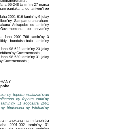
alàmpanorenana ;
faha 96-248 tamin’ny 27 marsa
am-panjakana eo anivon’ireo
faha 2001-616 tamin’ny 6 jolay
hiben’ny Sampan-draharaham-
anjakana Ankapobe eo amin’ny
y Governemanta eo anivon’ny
na faha 2001-768 tamin’ny 3
idy handatsa-bato amin’ny
faha 98-522 tamin’ny 23 jolay
Lehiben’ny Governemanta ;
faha 98-530 tamin’ny 31 jolay
ny Governemanta ;
OHANY
apobe
aka ny fepetra voalazan’izao
iharana ny fepetra entin’ny
 tamin’ny 31 aogositra 2001
ny fifidianana ny Filohan’ny
tra manokana na mifanohitra
 faha 2001-002 tamin’ny 31