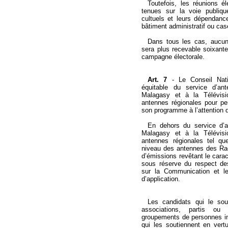
Toutefois, les réunions é
tenues sur la voie publiq
cultuels et leurs dépendance
bâtiment administratif ou cas
Dans tous les cas, aucun
sera plus recevable soixante
campagne électorale.
Art. 7
-
Le Conseil Natio
équitable du service d’an
Malagasy et à la Télévisi
antennes régionales pour pe
son programme à l’attention 
En dehors du service d’a
Malagasy et à la Télévisi
antennes régionales tel qu
niveau des antennes des Radi
d’émissions revêtant le cara
sous réserve du respect des 
sur la Communication et le
d’application.
Les candidats qui le sou
associations, partis ou 
groupements de personnes in
qui les soutiennent en vertu