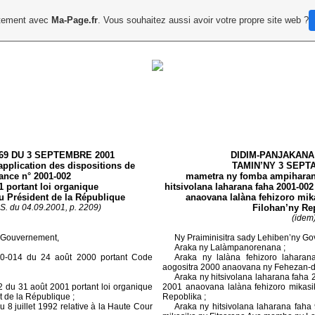
uitement avec
Ma-Page.fr
. Vous souhaitez aussi avoir votre propre site web ?
769 DU 3 SEPTEMBRE 2001
DIDIM-PANJAKANA 
'application des dispositions de
TAMIN’NY 3 SEPT
ance n° 2001-002
mametra ny fomba ampiharana 
1 portant loi organique
hitsivolana laharana faha 2001-002
 du Président de la République
anaovana lalàna fehizoro mika
.S. du 04.09.2001, p. 2209)
Filohan’ny Re
(idem
u Gouvernement,
Ny Praiminisitra sady Lehiben’ny G
Araka ny Lalàmpanorenana ;
00-014 du 24 août
2000 portant Code
Araka ny lalàna fehizoro lahara
aogositra 2000 anaovana ny Fehezan-da
Araka ny hitsivolana laharana faha 
 du 31 août 2001 portant loi organique
2001 anaovana lalàna fehizoro mikasik
nt de la République ;
Repoblika ;
 8 juillet 1992 relative à la Haute Cour
Araka ny hitsivolana laharana faha