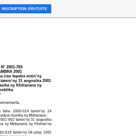
INSCRIPTION GRATUITE
N° 2001-769
AMBRA 2001
ireo fepetra entin’ny
 tamin’ny 31 aogositra 2001
sika ny fifidianana ny
poblika
)
overnemanta,
na faha 2000-014 tamin’ny 24
làna momba ny fifidianana ;
2001-002 tamin’ny 31 aogositra
a ny fifidianana ny Filohan’ny
 92-018 tamin’ny 08 jolay 1992