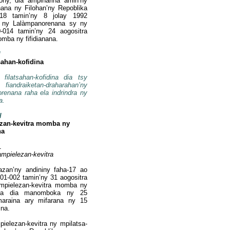
ony, dia ampiharina amin’ny
anana ny Filohan’ny Repoblika
-018 tamin’ny 8 jolay 1992
 ny Lalàmpanorenana sy ny
0-014 tamin’ny 24 aogositra
ba ny fifidianana.
I
sahan-kofidina
filatsahan-kofidina dia tsy
andraiketan-draharahan’ny
enana raha ela indrindra ny
a.
I
ezan-kevitra momba ny
na
1
mpielezan-kevitra
azan’ny andininy faha-17 ao
001-002 tamin’ny 31 aogositra
mpielezan-kevitra momba ny
blika dia manomboka ny 25
maraina ary mifarana ny 15
ina.
ielezan-kevitra ny mpilatsa-