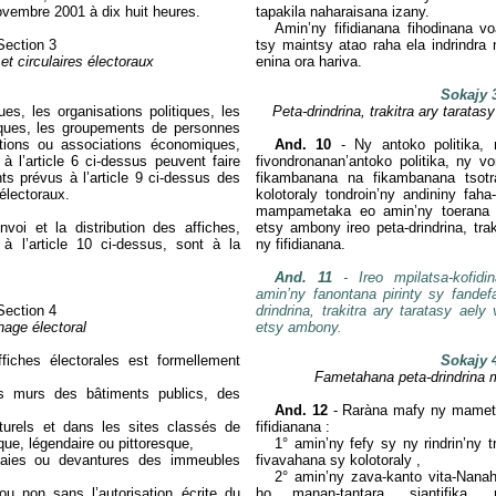
ovembre 2001 à dix huit heures.
tapakila naharaisana izany.
Amin’ny fifidianana fihodinana v
Section
3
tsy maintsy atao raha ela indrindra 
 et circulaires électoraux
enina ora hariva.
Sokajy 
ques, les organisations politiques, les
Peta-drindrina, trakitra ary tarata
iques, les groupements de personnes
ations ou associations économiques,
And. 10
-
Ny antoko politika, 
 à l’article 6 ci-dessus peuvent faire
fivondronanan’antoko politika, ny v
s prévus à l’article 9 ci-dessus des
fikambanana na fikambanana tsotra
 électoraux.
kolotoraly tondroin’ny andininy fa
mampametaka eo amin’ny toerana v
envoi et la distribution des affiches,
etsy ambony ireo peta-drindrina, tr
 à l’article 10 ci-dessus, sont à la
ny fifidianana.
And. 11
-
Ireo mpilatsa-kofi
amin’ny fanontana pirinty sy fandef
Section
4
drindrina, trakitra ary taratasy aely
hage électoral
etsy ambony.
affiches électorales est formellement
Sokajy 
Fametahana peta-drindrina 
es murs des bâtiments publics, des
And. 12
-
Raràna mafy ny mameta
urels et dans les sites classés de
fifidianana :
ique, légendaire ou pittoresque,
1° amin’ny fefy sy ny rindrin’ny
baies ou devantures des immeubles
fivavahana sy kolotoraly ,
2° amin’ny zava-kanto vita-Nana
u non sans l’autorisation écrite du
ho manan-tantara, siantifika,