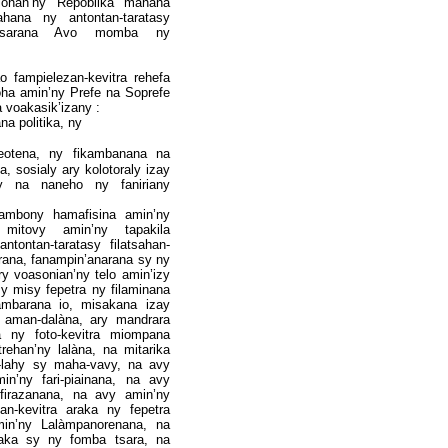
ilohan’ny Repoblika manana
ahana ny antontan-taratasy
 Fitsarana Avo momba ny
 fampielezan-kevitra rehefa
oha amin’ny Prefe na Soprefe
a voakasik’izany :
na politika, ny
eotena, ny fikambanana na
a, sosialy ary kolotoraly izay
ray na naneho ny faniriany
ambony hamafisina amin’ny
mitovy amin’ny tapakila
tontan-taratasy filatsahan-
rana, fanampin’anarana sy ny
ry voasonian’ny telo amin’izy
sy misy fepetra ny filaminana
ambarana io, misakana izay
 aman-dalàna, ary mandrara
a ny foto-kevitra miompana
trehan’ny lalàna, na mitarika
-lahy sy maha-vavy, na avy
in’ny fari-piainana, na avy
firazanana, na avy amin’ny
an-kevitra araka ny fepetra
min’ny Lalàmpanorenana, na
oaka sy ny fomba tsara, na