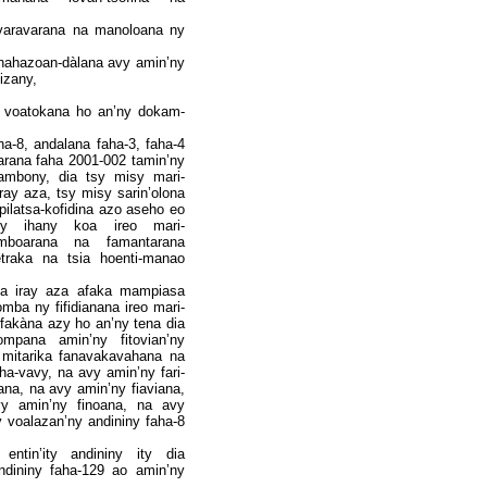
 varavarana na manoloana ny
y nahazoan-dàlana avy amin’ny
izany,
a voatokana ho an’ny dokam-
ha-8, andalana faha-3, faha-4
harana faha 2001-002 tamin’ny
ambony, dia tsy misy mari-
ay aza, tsy misy sarin’olona
pilatsa-kofidina azo aseho eo
zany ihany koa ireo mari-
mboarana na famantarana
traka na tsia hoenti-manao
dia iray aza afaka mampiasa
mba ny fifidianana ireo mari-
fakàna azy ho an’ny tena dia
ompana amin’ny fitovian’ny
a mitarika fanavakavahana na
a-vavy, na avy amin’ny fari-
ana, na avy amin’ny fiaviana,
vy amin’ny finoana, na avy
y voalazan’ny andininy faha-8
entin’ity andininy ity dia
dininy faha-129 ao amin’ny
.