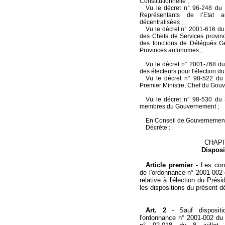
Constitutionnelle ;
Vu le décret n° 96-248 du 
Représentants de l’Etat aup
décentralisées ;
Vu le décret n° 2001-616 du 
des Chefs de Services provinc
des fonctions de Délégués 
Provinces autonomes ;
Vu le décret n° 2001-768 d
des électeurs pour l'élection d
Vu le décret n° 98-522 du 
Premier Ministre, Chef du Gou
Vu le décret n° 98-530 du 
membres du Gouvernement ;
En Conseil de Gouvernemen
Décrète :
CHAPI
Disposi
Article premier
-
Les cond
de l'ordonnance n° 2001-002 
relative à l'élection du Prés
les dispositions du présent d
Art. 2
- Sauf dispositi
l'ordonnance n° 2001-002 du