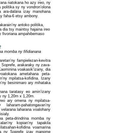
ana natokana ho azy ireo, ny
politika sy ny vondron’olona
a ara-dalàna izay manohana
ny faha-6 etsy ambony.
akarain’ny antoko politika,
 dia tsy maintsy hajaina ireo
ny fivoriana ampahibemaso
2
na momba ny fifidianana
aretan’ny fampielezan-kevitra
y Soprefe, arakaraky ny zava-
aominina voakasik’izany, dia
oatokana ametahana peta-
n’ny mpilatsa-kofidina. Izany
an’ny besinimaro ary mihataka
ana taratasy eo amin’izany
ky ny 1,20m x 1,20m.
ireo ary omena ny mpilatsa-
y laharam-pahatongavan’ny
 velarana laharana voalohany
sialy.
na peta-drindrina momba ny
alan’ny kopian’ny tapakila
latsahan-kofidina voamarina
 na ny Soprefe izay manome