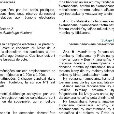
consacrées.
mba handray anjara amin’ny fandahar
fikambanana, antoko na fikambanana 
anisées par les partis politiques,
mahaleotena rehetra nahazo alàlan
 sont libres sous réserve du respect
azy ireo araka ny voalazan’ny andini
relatives aux réunions électorales
And. 8
- Malalaka ny fivoriana kar
fikambanana, fikambanana tsotra nefa
Section
2
fepetra voadidin’ny lalàna mikasika 
d’affichage électoral
momba ny fifidianana.
Sokajy 
e la campagne électorale,
le préfet ou
Toerana hanaovana peta-drindri
s,
avec le concours du Maire de la
 disposition des candidats, à titre
And. 9
- Mandritra ny fotoana ah
affichage électoral. Ces lieux doivent
momba ny fifidianana, ny Prefe na n
es bureaux de vote.
misy, ampian’ny Ben’ny tanànan’ny K
manome toerana maimaimpoana v
drindrina momba ny fifidianana ho a
 aménagées sur ces emplacements ne
toerana izany dia tsy maintsy faleh
ns inférieures à 1,20m x 1,20m.
lavitra ny birao fandatsaham-bato
 attribuées à chaque candidat dans
Ny velarana namboarina hametah
ndes. Toutefois, la surface N°1 est
toerana izany dia tsy azo atao latsa
els.
Asiana marika fandaharana izy 
kofidina tsirairay arakaraka n
ent d’affichage appuyées par une
fangatahana. Na izany aza anefa, ny
t d’enregistrement de candidature sont
dia atokana ho an’ny peta-drindrina ofi
 ou du sous-préfet
qui en délivre
Ny fangatahana toerana anaova
fifidianana hamafisina amin’ny al
fanamarinana ny nametrahana ny fi
scrutin, les demandes doivent être
ara-dalàna dia atolotra ny Prefe