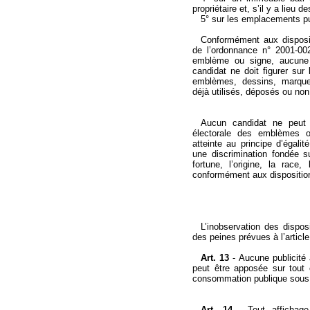
propriétaire et, s’il y a lieu d
5° sur les emplacements pub
Conformément aux dispositi
de l’ordonnance n° 2001-0
emblème ou signe, aucune 
candidat
ne doit figurer sur 
emblèmes, dessins, marques
déjà utilisés, déposés ou no
Aucun candidat ne peut 
électorale
des emblèmes ou 
atteinte au principe d’égali
une discrimination fondée su
fortune, l’origine, la race,
conformément aux dispositions
L’inobservation des dispos
des peines prévues à l’articl
Art. 13
-
Aucune publicité 
peut être apposée sur tout 
consommation publique sous p
Art. 14
-
Tout affichage