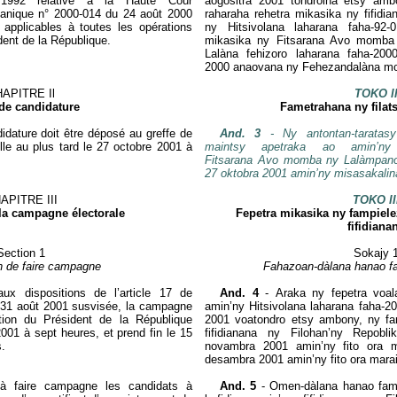
 1992 relative à la Haute Cour
aogositra 2001 tondroina etsy amb
organique n° 2000-014 du 24 août 2000
raharaha rehetra mikasika ny fifidi
 applicables à toutes les opérations
ny Hitsivolana laharana faha-92
ident de la République.
mikasika ny Fitsarana Avo momba
Lalàna fehizoro laharana faha-200
2000 anaovana ny Fehezandalàna mom
APITRE Il
TOKO I
de candidature
Fametrahana ny filat
dature doit être déposé au greffe de
And. 3
- Ny antontan-taratasy 
lle au plus tard le 27 octobre 2001 à
maintsy apetraka ao amin’ny fi
Fitsarana Avo momba ny Lalàmpanor
27 oktobra 2001 amin’ny misasakalin
APITRE III
TOKO II
la campagne électorale
Fepetra mikasika ny fampiel
fifidiana
Section
1
Sokajy 
n de faire campagne
Fahazoan-dàlana hanao fa
x dispositions de l’article 17 de
And. 4
-
Araka ny fepetra voal
 31 août 2001 susvisée, la campagne
amin’ny Hitsivolana laharana faha-2
ction du Président de la République
2001 voatondro etsy ambony, ny fa
1 à sept heures, et prend fin le 15
fifidianana ny Filohan’ny Repo
.
novambra 2001 amin’ny fito ora 
desambra 2001 amin’ny fito ora mara
à faire campagne les candidats à
And. 5
- Omen-dàlana hanao famp