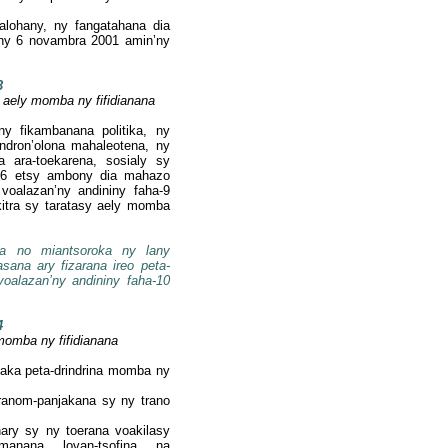
oalohany, ny fangatahana dia
ny
6 novambra 2001 amin’ny
3
sy aely momba ny fifidianana
ny fikambanana politika, ny
ondron’olona mahaleotena, ny
 ara-toekarena, sosialy sy
ha-6 etsy ambony dia mahazo
oalazan’ny andininy faha-9
akitra sy taratasy aely momba
dina no miantsoroka ny lany
asana ary fizarana ireo peta-
 voalazan’ny andininy faha-10
4
momba ny fifidianana
ka peta-drindrina momba ny
 tranom-panjakana sy ny trano
hary sy ny toerana voakilasy
 manana lovan-tsofina na