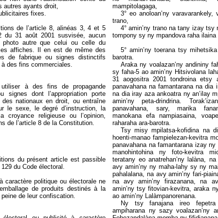
es autres ayants droit,
mampitolagaga,
licitaires fixes.
3° eo anoloan’ny varavarankely,
trano,
ons de l’article 8, alinéas 3, 4 et 5
4° amin’ny trano na tany izay ts
02 du 31 août 2001 susvisée,
aucun
tompony sy ny mpandova raha ilaina 
photo autre que celui ou celle du
les affiches
. Il en est de même des
5° amin’ny toerana tsy mihetsik
 de fabrique ou signes distinctifs
barotra.
n à des fins commerciales.
Araka ny voalazan’ny andininy fa
sy faha-5 ao amin’ny Hitsivolana la
31 aogositra 2001 tondroina etsy 
utiliser à des fins de propagande
panavahana na famantarana na dia ir
signes dont l’appropriation porte
na dia iray aza ankoatra ny an’ilay m
té des nationaux en droit, ou entraîne
amin’ny peta-drindrina. Torak’i
r le sexe, le degré d’instruction, la
panavahana, sary, marika fana
 la croyance religieuse ou l’opinion,
manokana efa nampiasaina, voape
 de l’article 8 de la Constitution.
raharaha ara-barotra.
Tsy misy mpilatsa-kofidina na 
hoenti-manao fampielezan-kevitra mo
panavahana na famantarana izay ny 
manohintohina ny foto-kevitra mi
itions du présent article est passible
teratany eo anatrehan’ny lalàna, n
e 129 du Code électoral.
avy amin’ny ny maha-lahy sy ny mah
pahalalana, na avy amin’ny fari-piain
à caractère politique ou électorale ne
na avy amin’ny firazanana, na a
emballage de produits destinés à la
amin’ny tsy fitovian-kevitra, araka n
eine de leur confiscation.
ao amin’ny Lalàmpanorenana.
Ny tsy fanajana ireo fepetra 
ampiharana ny sazy voalazan’ny an
 électoral ou publicité à caractère
Fehezandalàna momba ny fifidianana