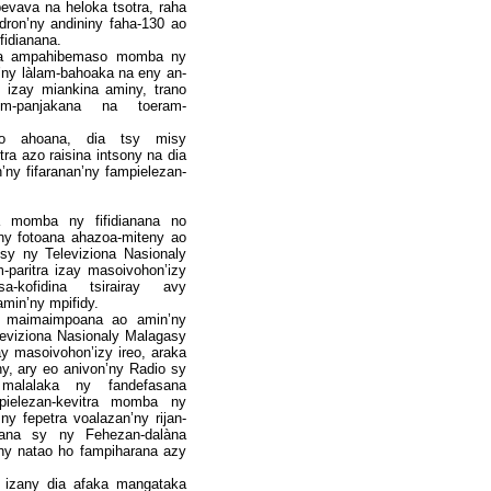
bevava na heloka tsotra, raha
ndron’ny andininy faha-130 ao
fidianana.
ana ampahibemaso momba ny
n’ny làlam-bahoaka na eny an-
 izay miankina aminy, trano
nom-panjakana na toeram-
 ahoana, dia tsy misy
ra azo raisina intsony na dia
’ny fifaranan’ny fampielezan-
na momba ny fifidianana no
y ny fotoana ahazoa-miteny ao
sy ny Televiziona Nasionaly
paritra izay masoivohon’izy
-kofidina tsirairay avy
min’ny mpifidy.
ny maimaimpoana ao amin’ny
eviziona Nasionaly Malagasy
y masoivohon’izy ireo, araka
y, ary eo anivon’ny Radio sy
 malalaka ny fandefasana
pielezan-kevitra momba ny
ny fepetra voalazan’ny rijan-
sana sy ny Fehezan-dalàna
eny natao ho fampiharana azy
y izany dia afaka mangataka