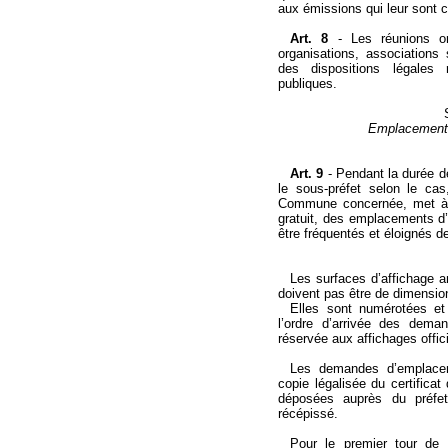
aux émissions qui leur sont 
Art. 8
-
Les réunions org
organisations, associations
des dispositions légales 
publiques.
Emplacements 
Art. 9
-
Pendant la durée d
le sous-préfet selon le ca
Commune concernée, met à la
gratuit, des emplacements d’
être fréquentés et éloignés d
Les surfaces d’affichage
doivent pas être de dimensio
Elles sont numérotées et
l’ordre d’arrivée des dema
réservée aux affichages offici
Les demandes d’emplacem
copie légalisée du certifica
déposées auprès du
préfet
récépissé.
Pour le premier tour de 