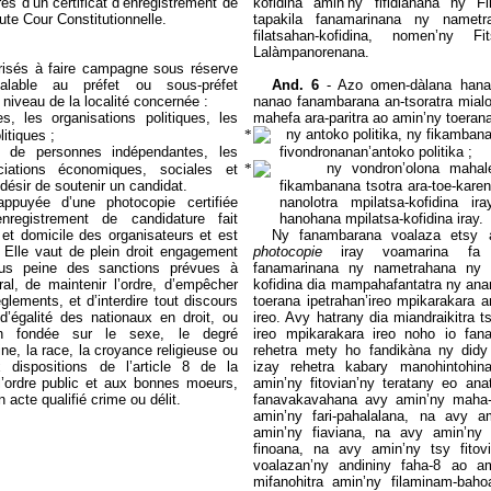
aires d’un certificat d’enregistrement de
kofidina amin’ny fifidianana ny F
ute Cour Constitutionnelle.
tapakila fanamarinana ny nametr
filatsahan-kofidina, nomen’ny
Lalàmpanorenana.
risés à faire campagne sous réserve
éalable au préfet ou sous-préfet
And. 6
- Azo omen-dàlana hanao
 niveau de la localité concernée :
nanao fanambarana an-tsoratra mial
ues, les organisations politiques, les
mahefa ara-paritra ao amin’ny toeran
ny antoko politika, ny fikambana
itiques ;
s de personnes indépendantes, les
fivondronanan’antoko politika ;
ny vondron’olona mahal
ciations économiques, sociales et
 désir de soutenir un candidat.
fikambanana tsotra ara-toe-karen
appuyée d’une photocopie certifiée
nanolotra mpilatsa-kofidina i
enregistrement de candidature fait
hanohana mpilatsa-kofidina iray.
et domicile des organisateurs et est
Ny fanambarana voalaza etsy 
. Elle vaut de plein droit engagement
photocopie
iray voamarina fa 
ous peine des sanctions prévues à
fanamarinana ny nametrahana ny an
ral, de maintenir l’ordre, d’empêcher
kofidina dia mampahafantatra ny ana
èglements, et d’interdire tout discours
toerana ipetrahan’ireo mpikarakara a
 d’égalité des nationaux en droit, ou
ireo. Avy hatrany dia miandraikitra t
ion fondée sur le sexe, le degré
ireo mpikarakara ireo noho io fan
igine, la race, la croyance religieuse ou
rehetra mety ho fandikàna ny didy
 dispositions de l’article 8 de la
izay rehetra kabary manohintohin
 l’ordre public et aux bonnes moeurs,
amin’ny fitovian’ny teratany eo ana
 acte qualifié crime ou délit.
fanavakavahana avy amin’ny maha
amin’ny fari-pahalalana, na avy am
amin’ny fiaviana, na avy amin’ny 
finoana, na avy amin’ny tsy fitovi
voalazan’ny andininy faha-8 ao a
mifanohitra amin’ny
filaminam-bah