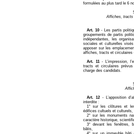
formulées au plus tard le 6 n
Affiches, tracts
Art. 10
-
Les partis politi
groupements de partis polit
indépendantes, les organis
sociales et culturelles visés
apposer sur les emplacement
affiches, tracts et circulaires
Art. 11
-
L’impression, l’
tracts et circulaires prévus
charge des candidats.
Affic
Art. 12
-
L’apposition d’
interdite :
1° sur les clôtures et l
édifices cultuels et culturels,
2° sur les monuments nat
caractère historique, scientif
3° devant les fenêtres, 
bâtis,
4° sur un immeuble bâti o