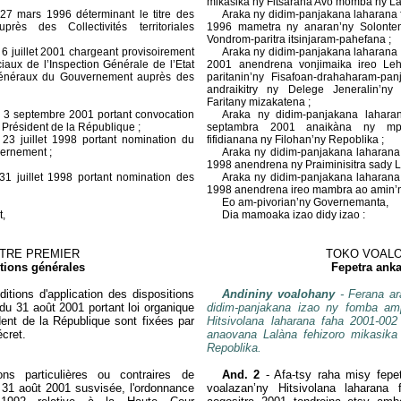
mikasika ny Fitsarana Avo momba ny L
27 mars 1996 déterminant le titre des
Araka ny didim-panjakana laharana 
rès des Collectivités territoriales
1996 mametra ny anaran’ny Solonten
Vondrom-paritra itsinjaram-pahefana ;
6 juillet 2001 chargeant provisoirement
Araka ny didim-panjakana laharana 
iaux de l’Inspection Générale de l’Etat
2001 anendrena vonjimaika ireo Le
Généraux du Gouvernement auprès des
paritanin’ny Fisafoan-drahaharam-p
andraikitry ny Delege Jeneralin’n
Faritany mizakatena ;
u 3 septembre 2001 portant convocation
Araka ny didim-panjakana lahara
u Président de la République ;
septambra 2001 anaikàna ny mpif
23 juillet 1998 portant nomination du
fifidianana ny Filohan’ny Repoblika ;
vernement ;
Araka ny didim-panjakana laharana 
1998 anendrena ny Praiminisitra sady 
31 juillet 1998 portant nomination des
Araka ny didim-panjakana laharana 
1998 anendrena ireo mambra ao amin’
Eo am-pivorian’ny Governemanta,
t,
Dia mamoaka izao didy izao :
TRE PREMIER
TOKO VOAL
tions générales
Fepetra ank
itions d'application des dispositions
Andininy voalohany
- Ferana ar
du 31 août 2001 portant loi organique
didim-panjakana izao ny fomba amp
ident de la République sont fixées par
Hitsivolana laharana faha 2001-002
écret.
anaovana Lalàna fehizoro mikasika 
Repoblika.
ons particulières ou contraires de
And. 2
- Afa-tsy raha misy fepe
 31 août 2001 susvisée, l'ordonnance
voalazan’ny Hitsivolana laharana