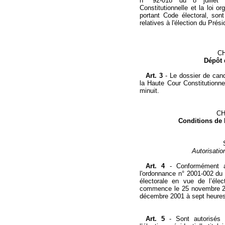
n° 92-018 du 8 juillet
Constitutionnelle et la loi 
portant Code électoral, sont
relatives à l'élection du Prés
CH
Dépôt 
Art. 3
-
Le dossier de candi
la Haute Cour Constitutionne
minuit.
CH
Conditions de 
Autorisatio
Art. 4
-
Conformément au
l'ordonnance n° 2001-002 du
électorale en vue de l’éle
commence le 25 novembre 200
décembre 2001 à sept heures
Art. 5
-
Sont autorisés 