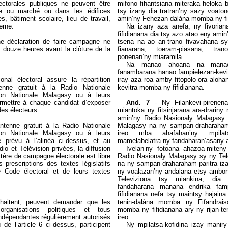
lectorales publiques ne peuvent être
mifono
fihantsiana miteraka heloka 
ue ou marché ou dans les édifices
tsy izany dia tratran’ny sazy voato
s, bâtiment scolaire, lieu de travail,
amin’ny Fehezan-dalàna momba ny fi
erne.
Na izany aza anefa, ny fivori
fifidianana dia tsy azo atao eny ami
e déclaration de faire campagne ne
tsena na ao an-trano fivavahana sy
 douze heures avant la clôture de la
fianarana, toeram-piasana, tra
ponenan’ny miaramila.
Na manao ahoana na manao
fanambarana hanao fampielezan-kevit
nal électoral assure la répartition
iray aza roa amby fitopolo ora alohan
tenne gratuit à la Radio Nationale
kevitra momba ny fifidianana.
on Nationale Malagasy ou à leurs
rmettre à chaque candidat d’exposer
And. 7
-
Ny Filankevi-pirene
des électeurs.
miantoka ny fitsinjarana ara-drarin
amin’ny Radio Nasionaly Malagasy 
ntenne gratuit à la Radio Nationale
Malagasy na ny sampan-draharaham-
on Nationale Malagasy ou à leurs
ireo mba ahafahan’ny mpilatsa
e prévu à l’alinéa ci-dessus, et au
mamelabelatra ny fandaharan’asany a
o et Télévision privées, la diffusion
Ivelan’ny fotoana ahazoa-mite
ctère de campagne électorale est libre
Radio Nasionaly Malagasy sy ny Tel
prescriptions des textes législatifs
na ny sampan-draharaham-paritra iza
 Code électoral et de leurs textes
ny voalazan’ny andalana etsy ambon
Televiziona tsy miankina, dia
fandaharana manana endrika fam
fifidianana nefa tsy maintsy hajaina 
haitent, peuvent demander que les
tenin-dalàna momba ny Fifandrai
organisations politiques et tous
momba ny fifidianana ary ny rijan-t
dépendantes régulièrement autorisés
ireo.
 de l’article 6 ci-dessus, participent
Ny mpilatsa-kofidina izay manir