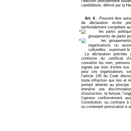
l’élection présidentielle titul
candidature, délivré par la Ha
Art. 6
-
Peuvent être auto
de déclaration écrite pr
territorialement compétent au
les partis politiq
groupements de partis pol
les groupement
organisations ou asso
culturelles ; exprimant le
La déclaration précitée 
conforme du certificat d’
connaître
les nom, prénoms 
signée par trois d’entre eux
pour ces organisateurs, s
l’article 130 du Code électo
toute infraction aux lois et r
portant atteinte au principe
entraîne une discriminat
d’instruction, la fortune, l’or
l’opinion conformément aux
Constitution, ou contraire à
ou contenant provocation à un