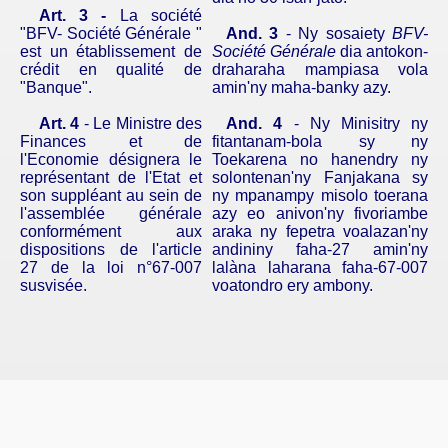
Art. 3 -
La société
"BFV- Société Générale "
And. 3
- Ny sosaiety
BFV-
est un établissement de
Société Générale
dia antokon-
crédit en qualité de
draharaha mampiasa vola
"Banque".
amin'ny maha-banky azy.
Art. 4
- Le Ministre des
And. 4
- Ny
Minisitry ny
Finances et de
fitantanam-bola sy ny
l'Economie désignera le
Toekarena no hanendry ny
représentant de l'Etat et
solontenan'ny Fanjakana sy
son suppléant au sein de
ny mpanampy misolo toerana
l'assemblée générale
azy eo anivon'ny fivoriambe
conformément aux
araka ny fepetra voalazan'ny
dispositions de l'article
andininy faha-27 amin'ny
27 de la loi n°67-007
lalàna laharana faha-67-007
susvisée.
voatondro ery ambony.