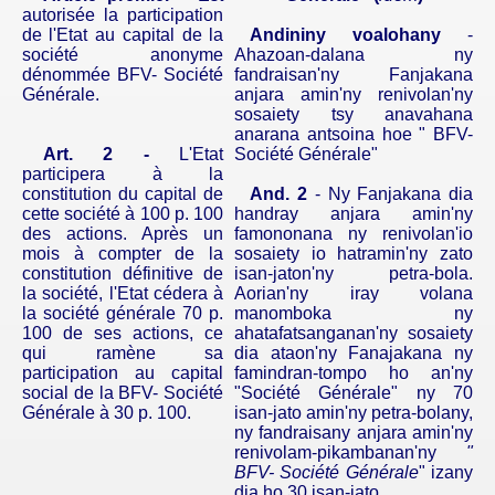
autorisée la participation
de l'Etat au capital de la
Andininy voalohany
-
société anonyme
Ahazoan-dalana ny
dénommée BFV- Société
fandraisan'ny Fanjakana
Générale.
anjara amin'ny renivolan'ny
sosaiety tsy anavahana
anarana antsoina hoe " BFV-
Art. 2 -
L'Etat
Société Générale"
participera à la
constitution du capital de
And. 2
- Ny Fanjakana dia
cette société à 100 p. 100
handray anjara amin'ny
des actions. Après un
famononana ny renivolan'io
mois à compter de la
sosaiety io hatramin'ny zato
constitution définitive de
isan-jaton'ny petra-bola.
la société, l'Etat cédera à
Aorian'ny iray volana
la société générale 70 p.
manomboka ny
100 de ses actions, ce
ahatafatsanganan'ny sosaiety
qui ramène sa
dia ataon'ny Fanajakana ny
participation au capital
famindran-tompo ho an'ny
social de la BFV- Société
"Société Générale" ny 70
Générale à 30 p. 100.
isan-jato amin'ny petra-bolany,
ny fandraisany anjara amin'ny
renivolam-pikambanan'ny
"
BFV- Société Générale
" izany
dia ho 30 isan-jato.