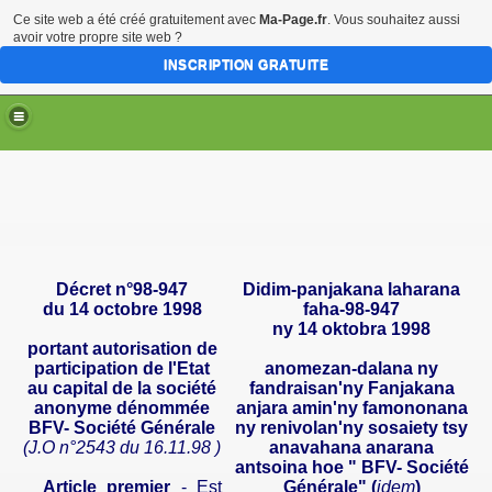
Ce site web a été créé gratuitement avec
Ma-Page.fr
. Vous souhaitez aussi
avoir votre propre site web ?
INSCRIPTION GRATUITE
Décret n°98-947
Didim-panjakana laharana
du 14 octobre 1998
faha-98-947
ny 14 oktobra 1998
portant autorisation de
participation de l'Etat
anomezan-dalana ny
au capital de la société
fandraisan'ny Fanjakana
anonyme dénommée
anjara amin'ny famononana
BFV- Société Générale
ny renivolan'ny sosaiety tsy
(J.O n°2543 du
16.11.98 )
anavahana anarana
antsoina hoe " BFV- Société
Article premier
- Est
Générale" (
idem
)