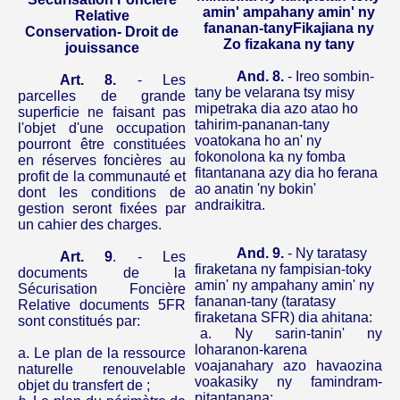
amin
'
ampahany
amin
'
ny
Relative
fananan-tanyFikajiana
ny
Conservation- Droit de
Zo
fizakana
ny
tany
jouissance
And.
8.
-
Ireo
sombin-
Art. 8.
- Les
tany
be
velarana
tsy
misy
parcelles de grande
mipetraka
dia
azo
atao
ho
superficie ne faisant pas
tahirim-pananan-tany
l'objet d'une occupation
voatokana
ho an'
ny
pourront être constituées
fokonolona
ka
ny
fomba
en réserves foncières au
fitantanana
azy
dia
ho
ferana
profit de la communauté et
ao
anatin
'
ny
bokin
'
dont les conditions de
andraikitra
.
gestion seront fixées par
un cahier des charges.
And.
9.
-
Ny
taratasy
Art. 9
. - Les
firaketana
ny
fampisian-toky
documents de la
amin
'
ny
ampahany
amin
'
ny
Sécurisation Foncière
fananan-tany
(
taratasy
Relative documents 5FR
firaketana
SFR)
dia
ahitana
:
sont constitués par:
a.
Ny
sarin-tanin
'
ny
loharanon-karena
a. Le plan de la ressource
voajanahary
azo
havaozina
naturelle renouvelable
voakasiky
ny
famindram-
objet du transfert de ;
pitantanana
;