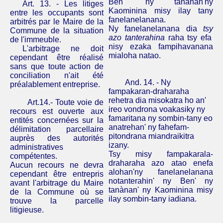
Ben'
ny
tanànan'ny
Art. 13. - Les litiges
Kaominina
misy
ilay
tany
entre les occupants sont
fanelanelanana
.
arbitrés par le Maire de la
Ny
fanelanelanana
dia
tsy
Commune de la situation
azo
tanterahina
raha
tsy
efa
de l'immeuble.
nisy
ezaka
fampihavanana
L'arbitrage ne doit
mialoha
natao
.
cependant être réalisé
sans que toute action de
conciliation n'ait été
And.
14. -
Ny
préalablement entreprise.
fampakaran-draharaha
rehetra
dia
misokatra
ho an'
Art.14.- Toute voie de
ireo
vondrona
voakasiky
ny
recours est ouverte aux
famaritana
ny
sombin-tany
eo
entités concernées sur la
anatrehan
'
ny
fahefam-
délimitation parcellaire
pitondrana
miandraikitra
auprès des autorités
izany
.
administratives
Tsy
misy
fampakarala-
compétentes.
draharaha
azo
atao
enefa
Aucun recours ne devra
alohan'ny
fanelanelanana
cependant être entrepris
notanterahin
'
ny
Ben'
ny
avant l'arbitrage du Maire
tanànan
'
ny
Kaominina
misy
de la Commune où se
ilay
sombin-tany
iadiana
.
trouve la parcelle
litigieuse.