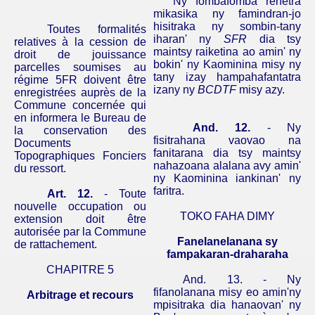
Ny
fombafomba
rehetra
mikasika
ny
famindran-jo
hisitraka
ny
sombin-tany
Toutes formalités
iharan
'
ny
SFR
dia
tsy
relatives à la cession de
maintsy
raiketina
ao
amin
'
ny
droit de jouissance
bokin
'
ny
Kaominina
misy
ny
parcelles soumises au
tany
izay
hampahafantatra
régime 5FR doivent être
izany
ny
BCDTF
misy
azy
.
enregistrées auprès de la
Commune concernée qui
en informera le Bureau de
And.
12.
-
Ny
la conservation des
fisitrahana
vaovao
na
Documents
fanitarana
dia
tsy
maintsy
Topographiques Fonciers
nahazoana
alalana
avy
amin
'
du ressort.
ny
Kaominina
iankinan
'
ny
faritra
.
Art. 12.
- Toute
nouvelle occupation ou
TOKO FAHA DIMY
extension doit être
autorisée par la Commune
Fanelanelanana
sy
de rattachement.
fampakaran-draharaha
CHAPITRE 5
And.
13. -
Ny
fifanolanana
misy
eo
amin'ny
Arbitrage et recours
mpisitraka
dia
hanaovan
'
ny