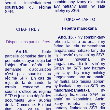
sombin-tany
izany
dia
miala
seront immédiatement
avy
hatrany
amin
'
ny
sata
soustraites du régime
mifehy
ny
SFR.
SFR
.
TOKO FAHAFITO
Fepetra
manokana
CHAPITRE 7
And.
16.
-
Ny
sombin-tany
rehetra
tafiditra
ao
anatin
'
ny
Dispositions particulières
faritra
ka
efa
nametrahana
fangatahana
hahazo
tany
dia
Art.16
.- Toute
tsy
fehezin
'
ny
satan
'
ny
SFR.
parcelle comprise dans le
Raha
novalina
ny
périmètre et ayant déjà fait
fangatahana
dia
fehezin
'
ny
l'objet d'un dépôt de
Satan'
ny
SFR
avy
hatrany
demande d'acquisition
ilay
tany
.
Tsy
misy
mihitsy
n'est pas soumise au
fangatahana
tany
ao
anatin
'
régime
SFR
. En cas de
ny
faritra
azo
raisina
aorian
'
rejet de la demande, le
ny
fisokafan
'
ny
asa
SFR
ary
terrain concerné est
mandram-pametraka
ny
soumis d'office au régime
taratasy
firaketana
SFR
ao
SFR et jusqu'au dépôt des
amin
'
ny
Kaominina
.
Amin
'
documents SFR auprès
izany
rehetra
izany
,
ny
de la Commune. En tout
taratasy
firaketana
SFR
dia
état de cause, les