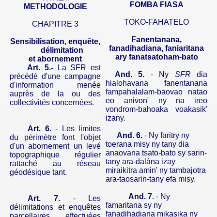
FOMBA
FIASA
METHODOLOGIE
TOKO-FAHATELO
CHAPITRE 3
Fanentanana
,
Sensibilisation, enquête,
fanadihadiana
,
faniaritana
délimitation
ary
fanatsatoham-bato
et abornement
Art. 5.-
La SFR est
And.
5.
-
Ny
SFR
dia
précédé d'une campagne
hialohavana
fanentanana
d'information menée
fampahalalam-baovao
natao
auprès de la ou des
eo
anivon
'
ny
na
ireo
collectivités concernées.
vondrom-bahoaka
voakasik
'
izany
.
Art. 6.
- Les limites
And.
6.
-
Ny
faritry
ny
du périmètre font l'objet
toerana
misy
ny
tany
dia
d'un abornement un levé
anaovana
tsato-bato
sy
sarin-
topographique régulier
tany
ara-dalàna
izay
rattaché au réseau
miraikitra
amin
'
ny
tambajotra
géodésique tant.
ara-taosarin-tany
efa
misy
.
And.
7
. -
Ny
Art. 7.
- Les
famaritana
sy
ny
délimitations et enquêtes
fanadihadiana
mikasika
ny
parcellaires effectuées