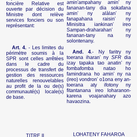
amin'ampahany
amin
'
ny
foncière Relative est
fananan-tany
dia
sokafana
ouverte par décision du
amin
'
ny
alàlan
'
ny
Ministre dont relève
fanapahana
raisin'
ny
services fonciers ou son
Minisitra
iankinan
'
ireo
représentant:
Sampan-
draharahan
'
ny
fananan-tany
na
ny
solontenany
.
Art. 4.
- Les limites du
And.
4
.-
Ny
faritry
ny
périmètre soumis à la
toerana
iharan
'
ny
SFR
dia
SPR sont celles arrêtées
izay
tapaka
tao
anatin
'
ny
dans le cadre du
fombafomba
natao
ho
processus de transfert de
famindrana
ho
amin
'
ny
na
gestion des ressources
(
ireo
)
vondron
' o1ona
eny
an-
naturelles renouvelables
toerana
aty
ifotony
ny
au profit de la ou de(s)
fitantanana
ireo
loharanon-
communauté(s) locale(s)
karena
voajanahary
azo
de base.
havaozina
.
LOHATENY FAHAROA
TITRE II