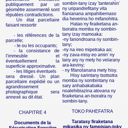
sombin-tany
izay
'
tanterahin
'
publiquement par un
ny
uripandrefitany
vita
géomètre assermenté sont
fianianana
ampahibemaso
réputées contradictions.
dia
heverina
ho
mifanohitra
.
Un état parcellaire
Hatao
ny
firaiketana
an-
faisant ressortir
tsoratra
momba
ny
sombin-
tany
izay
mamoaka
:
-
les références de la
-
ny
fanondroana
ny
sombin-
parcelle;
tany
;
- le ou les occupants;
-
ny
na
ireo
mipetraka
ao
;
-
la consistance de
-
ny
zava-misy
eo
amin
'
ny
l'immeuble et
tany
ary
ny
mety
ho
velarany
éventuellement la
ara-keviny
;
superficie approximative.
-
ny
fifanolanana
mety
hisy
.
-
les litiges éventuels
Hisy
sarintany
tsotsotra
sera dressé. Un plan
momba
ny
sombintany
na
parcellaire expédié ou un
sary
an­habakabaka
agrandissement
noalehibiazina
atovana
ny
photographique sera
firaiketana
an-
tsoratra
ny
annexé au dit état.
sombin-tany
.
TOKO PAHEFATRA
CHAPITRE 4
Taratasy
firaketana
Documents de la
mikasika
ny
fampisian-toky
Sécurisation Foncière