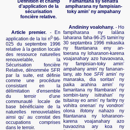
Définition et champ
Famaritana
sy
sehatra
d'application de la
ampiharana
ny
fampisian-
sécurisation
toky
amin
'
ny
ampahany
foncière relative.
Andininy
voalohany
.
- Ho
Article premier.
- En
fampiharana
ny
lalàna
0
laharana
faha-96-25
tamin'ny
application de la loi n
96-
30
septambra
1996
mikasika
025 du septembre 1996
ny
fitantanana
eny
an-
relative à la gestion locale
toerana
ny
loharanon-karena
des ressource naturelles
voajanahary
azo
havaovana
,
renouvelable, la
ny
fampisian-toky
amin
'
Sécurisation foncière
ampahany
amin
'
ny
fananan-
Relative, dénommée SFR
tany
,
ato
hoe
SFR
amin
'
ny
par la suite, est définie
manaraka
,
dia
soritan
'
ny
comme une procédure
paika
arahina
amin
'
ny
consistant en la
famaritana
ny
fitambaran
'
ny
délimitation d'ensemble
sombin-tany
isitrahan
'
ny
du terroir d'une
tsitairay
eo
amin
'
ny
faritry
ny
communauté locale de
vohitra
onenan
'
ny
vondron
'
base bénéficiaire de la
olona
ifotony
nahazo
ny
naturelles renouvelables
fitantanana
ny
loharanon-
ainsi
qu' au
constat des
karena
voajanahary
azo
occupations comprises
havaozina
ary
koa
ny
dans le terroir.