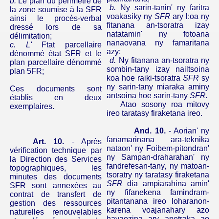
b.
Le plan du périmètre de
b.
Ny
sarin-tanin
'
ny
faritra
la zone soumise à la SFR
voakasiky
ny
SFR
ary
l:oa
ny
ainsi le procès-verbal
fitanana
an-
tsoratra
izay
dressé lors de sa
natatamin
'
ny
fotoana
délimitation;
nanaovana
ny
famaritana
c. L'
Ftat
parcellaire
azy
;
dénommé état SFR et le
d.
Ny
fitanana
an-
tsoratra
ny
plan
parcellaire dénommé
sombin-tany
izay
nailtsoina
plan 5FR;
koa
hoe
raiki-tsoratra
SFR
sy
ny
sarin-tany
miaraka
aminy
Ces documents sont
antsoina
hoe
sarin-tany
SFR.
établis en deux
Atao
sosony
roa
mitovy
exemplaires.
ireo
taratasy
firaketana
ireo
.
And.
10.
-
Aorian
'
ny
fanamarinana
ara-teknika
Art. 10.
- Après
nataon
'
ny
Foibem-pitondran
'
vérification technique par
ny
Sampan-
draharahan
'
ny
la Direction des Services
fandrefesan-tany
,
ny
matoan-
topographiques, les
tsoratry
ny
taratasy
firaketana
minutes des documents
SFR
dia
ampiarahina
amin
'
SFR sont annexées au
ny
fifanekena
famindram-
contrat de transfert de
pitantanana
ireo
loharanon-
gestion des ressources
karena
voajanahary
azo
naturelles renouvelables
havaozina
ary
apetraka
ao