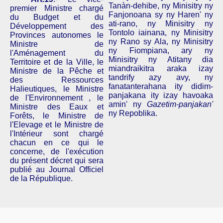
Tanàn-dehibe
,
ny
Minisitry
ny
premier Ministre chargé
Fanjonoana
sy
ny
Haren
'
ny
du Budget et du
ati-rano
,
ny
Minisitry
ny
Développement des
Tontolo
iainana
,
ny
Minisitry
Provinces autonomes le
ny
Rano
sy
Ala,
ny
Minisitry
Ministre de
ny
Fiompiana
,
ary
ny
l'Aménagement du
Minisitry
ny
Atitany
dia
Territoire et de la Ville, le
miandraikitra
araka
izay
Ministre de la Pêche et
tandrify
azy
avy
,
ny
des Ressources
fanatanterahana
ity
didim-
Halieutiques, le Ministre
panjakana
ity
izay
havoaka
de
l'Environnement ,
le
amin
'
ny
Gazetim-panjakan
'
Ministre des Eaux et
ny
Repoblika
.
Forêts, le Ministre de
l'Elevage et le Ministre de
l'Intérieur sont chargé
chacun en ce qui le
concerne, de l'exécution
du présent décret qui sera
publié au Journal Officiel
de la République.