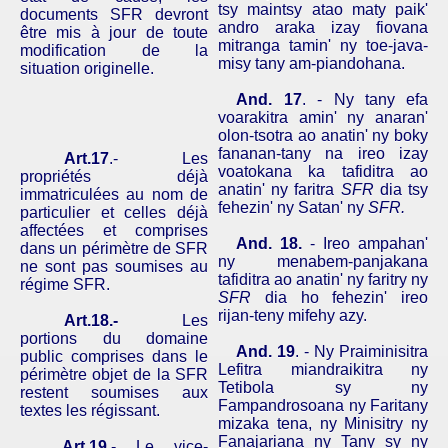
tsy
maintsy
atao
maty
paik
'
documents SFR devront
andro
araka
izay
fiovana
être mis à jour de toute
mitranga
tamin
'
ny
toe-java-
modification de la
misy
tany
am-
piandohana
.
situation originelle.
And.
17
. -
Ny
tany
efa
voarakitra
amin
'
ny
anaran
'
olon-tsotra
ao
anatin
'
ny
boky
fananan-tany
na
ireo
izay
Art.17
.- Les
voatokana
ka
tafiditra
ao
propriétés déjà
anatin
'
ny
faritra
SFR
dia
tsy
immatriculées au nom de
fehezin
'
ny
Satan'
ny
SFR.
particulier et celles déjà
affectées et comprises
And.
18.
-
Ireo
ampahan
'
dans un périmètre de SFR
ny
menabem-panjakana
ne sont pas soumises au
tafiditra
ao
anatin
'
ny
faritry
ny
régime
SFR
.
SFR
dia
ho
fehezin
'
ireo
rijan-teny
mifehy
azy
.
Art.18.-
Les
portions du domaine
And.
19
. -
Ny
Praiminisitra
public comprises dans le
Lefitra
miandraikitra
ny
périmètre objet de la SFR
Tetibola
sy
ny
restent soumises aux
Fampandrosoana
ny
Faritany
textes les régissant.
mizaka
tena
,
ny
Minisitry
ny
Fanajariana
ny
Tany
sy
ny
Art.19
.- Le vice-