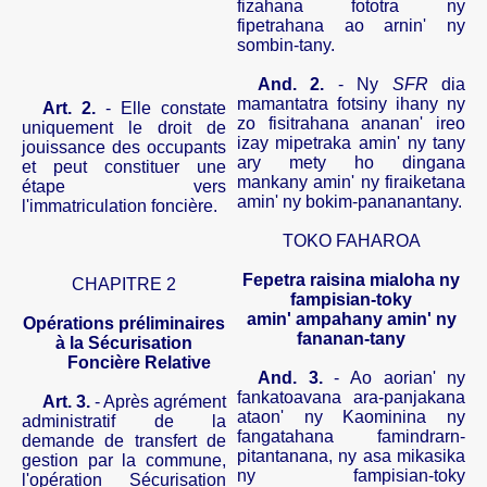
fizahana
fototra
ny
fipetrahana
ao
arnin
'
ny
sombin-tany
.
And.
2.
-
Ny
SFR
dia
mamantatra
fotsiny
ihany
ny
Art. 2.
- Elle constate
zo
fisitrahana
ananan
'
ireo
uniquement le droit de
izay
mipetraka
amin
'
ny
tany
jouissance des occupants
ary
mety
ho
dingana
et peut constituer une
mankany
amin
'
ny
firaiketana
étape vers
amin
'
ny
bokim-pananan­tany
.
l'immatriculation foncière.
TOKO FAHAROA
Fepetra
raisina
mialoha
ny
CHAPITRE 2
fampisian-toky
amin
'
ampahany
amin
'
ny
Opérations
préliminaires
fananan-tany
à la Sécurisation
Foncière Relative
And.
3.
-
Ao
aorian
'
ny
fankatoavana
ara-panjakana
Art. 3.
- Après agrément
ataon
'
ny
Kaominina
ny
administratif de la
fangatahana
famindrarn-
demande de transfert de
pitantanana
,
ny
asa
mikasika
gestion par la commune,
ny
fampisian-toky
l'opération Sécurisation