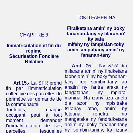
TOKO FAHENINA
Firaiketana
amin
'
ny
boky
fananan-tany
sy
fifaranan
'
CHAPITRE 6
ity
sata
mifehy
ny
fampisian-toky
Immatriculation et fin du
amin
'
ampahany
amin
'
ny
régime
fananan-tany
Sécurisation Foncière
Relative
And.
15.
-
Ny
SFR
dia
mifarana
amin
'
ny
firaiketana
faobe
amin
'
ny
boky
fananan-
tany
ireo
sombin-tany
ao
Art.15.-
La SFR prend
anatin
'
ny
faritra
araka
ny
fin par l'immatriculation
fangatahan
'
ny
mpiara-
collective des parcelles du
manina
. Na
izany
aza
anefa
périmètre sur demande de
dia
azon
'
ny
mpisitraka
la communauté.
tsirairay
atao
,
amin
'
ny
Toutefois, chaque
fotoana
rehetra
, no
occupant peut à tout
mangataka
ny
fandraiketana
moment demander
amin
'
ny
boky
fananan-tany
l'immatriculation de ses
ny
sombin-taniny
, ka
izany
parcelles lesquelles