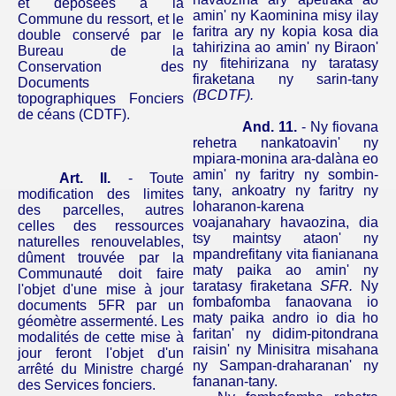
et déposées à la
amin
'
ny
Kaominina
misy
ilay
Commune du ressort, et le
faritra
ary
ny
kopia
kosa
dia
double conservé par le
tahirizina
ao
amin
'
ny
Biraon
'
Bureau de la
ny
fitehirizana
ny
taratasy
Conservation des
firaketana
ny
sarin-tany
Documents
(BCDTF).
topographiques Fonciers
de céans (CDTF).
And.
11.
-
Ny
fiovana
rehetra
nankatoavin
'
ny
mpiara-monina
ara-dalàna
eo
amin
'
ny
faritry
ny
sombin-
Art. Il.
- Toute
tany
,
ankoatry
ny
faritry
ny
modification des limites
loharanon-karena
des parcelles, autres
voajanahary
havaozina
,
dia
celles des ressources
tsy
maintsy
ataon
'
ny
naturelles renouvelables,
mpandrefitany
vita
fianianana
dûment trouvée par la
maty
paika
ao
amin
'
ny
Communauté doit faire
taratasy
firaketana
SFR.
Ny
l'objet d'une mise à jour
fombafomba
fanaovana
io
documents 5FR par un
maty
paika
andro
io
dia
ho
géomètre assermenté. Les
faritan
'
ny
didim-pitondrana
modalités de cette mise à
raisin'
ny
Minisitra
misahana
jour feront l'objet d'un
ny
Sampan-
draharanan
'
ny
arrêté du Ministre chargé
fananan-tany
.
des Services fonciers.