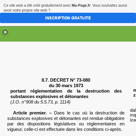
Ce site web a été créé gratuitement avec
Ma-Page.fr
. Vous souhaitez aussi
avoir votre propre site web ?
INSCRIPTION GRATUITE
II.7. DECRET N° 73-080
du 30 mars 1973
m
portant réglementation de la destruction des
z
substances explosives et détonantes
(J.O. n°908 du 5.5.73, p. 1114)
da
Article premier. –
Dans le cas où la destruction de
mi
substances explosives et détonantes est rendue obligatoire
iz
par des dispositions législatives ou réglementaires en
vigueur, celle-ci est effectuée dans les conditions
ci-après.