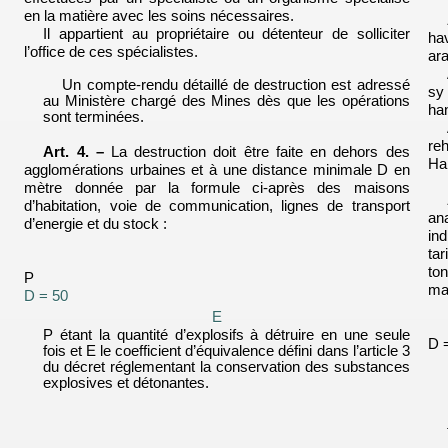
en la matière avec les soins nécessaires.
Il appartient au propriétaire ou détenteur de solliciter
ha
l’office de ces spécialistes.
ara
Un compte-rendu détaillé de destruction est adressé
sy
au Ministère chargé des Mines dès que les opérations
ha
sont terminées.
re
Art. 4. –
La destruction doit être faite en dehors des
Ha
agglomérations urbaines et à une distance minimale D en
mètre
donnée
par la formule ci-après des maisons
d’habitation, voie de
communication, lignes de transport
an
d’
energie
et du stock :
in
ta
to
P
ma
D = 50
E
P étant la quantité d’explosifs à détruire en une seule
D 
fois et E le coefficient d’équivalence défini dans l’article 3
du décret réglementant la conservation des substances
explosives et détonantes.