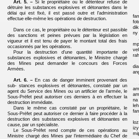
Art. 5. –
Si le propriétaire ou le détenteur refuse de
détruire les substances explosives et détonantes dans le
délai qui est fixé, il est passé outre et l’administration
fa
effectue elle-même les opérations de destruction.
fo
di
Dans ce cas, le propriétaire
ou le détenteur est passible
ny
des sanctions et peines prévues par la législation en
vigueur et il est tenu de payer le montant total des frais
mp
occasionnés par les opérations.
ve
Pour la destruction d’une quantité importante de
ra
substances explosives et détonantes, le Ministre chargé
des Mines peut demander le concours des Forces
di
Armées.
an
Art. 6. –
En cas de danger imminent provenant des
sub- stances explosives et détonantes, constaté par un
am
agent du Service des Mines ou un artificier de l’armée, le
am
Sous-Préfet peut autoriser ces derniers à en effectuer la
na
destruction immédiate.
le
Dans le même cas constaté par un propriétaire, le
fa
Sous-Préfet peut autoriser ce dernier à faire procéder à la
destruction des substances explosives et détonantes en
lo
cause, par un spécialiste.
iz
Le Sous-Préfet rend compte de ces opérations au
mi
Ministre chargé des Mines par l’intermédiaire du Chef de