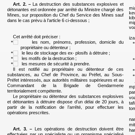
Art. 2. –
La destruction des substances explosives et
mi
détonantes est ordonnée par arrêté du Ministre chargé des
ke
Mines, sur proposition du Chef du Service des Mines sauf
ki
dans le cas prévu à l’article 6 ci-dessous ;
mi
vo
Cet arrêté doit préciser :
iza
les nom, prénoms, profession, domicile du
propriétaire ou détenteur ;
le lieu de stockage des ex-
plosifs
à détruire ;
les motifs de la destruction ;
les mesures de sécurité à prendre.
Il est notifié au propriétaire
ou détenteur de ces
substances,
au Chef de Province, au Préfet,
au Sous-
Préfet intéressés, aux
autorités militaires supérieures et au
Commandant de la Brigade
de Gendarmerie
mp
territorialement
compétente.
pa
Le propriétaire ou détenteur des substances explosives
vo
et détonantes à détruire dispose d’un délai de 20 jours, à
ta
partir de la notification de l’arrêté, pour effectuer les
to
opérations prescrites.
na
mi
Art. 3. –
Les opérations de destruction doivent être
ha
effectuées par un spécialiste ou un organisme spécialisé