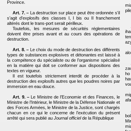
Province.
mi
pi
Art. 7. –
La destruction sur place peut être ordonnée s’il
s’agit d’explosifs des classes I, I bis ou II franchement
altérés dont le trans-port serait périlleux.
Toutefois, les mesures de sécurités réglementaires
iha
doivent être prises avant et au cours des opérations de
te
destruction.
az
Art. 8. –
Le choix du mode de destruction des différents
al
types de substances explosives et détonantes est laissé à
la compétence du spécialiste ou de l’organisme spécialisé
en la matière qui doit se conformer aux dispositions des
za
textes en vigueur.
ho
Il est toutefois strictement interdit de procéder à la
ha
destruction des explosifs autres que les poudres noires par
vo
immersion en eau douce.
mi
Art. 9. –
Le Ministre de l’Economie et des Finances, le
afa
Ministre de l’Intérieur, le Ministre de la Défense Nationale et
des Forces Armées, le Ministre de la Justice, sont chargés
chacun en ce qui le concerne de l’exécution du présent
bo
arrêté qui sera publié au
Journal officiel
de la République
Mi
mi