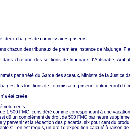
ive, deux charges de commissaires-priseurs.
dans chacun des tribunaux de première instance de Majunga, Fi
ur dans chacune des sections de tribunaux d‘Antsirabe, Amba
ommés par arrêté du Garde des sceaux, Ministre de la Justice dans
rges, les fonctions de commissaire-priseur continueront d être re
n’a été créée.
d’émoluments :
xe de 1 500 FMG, considéré comme correspondant à une vacation 
l est dû un complément de droit de 500 FMG par heure supplémen
 y parvenir et la rédaction des placards, six pour cent du produit 
ente s’il en est requis, un droit d’expédition calculé à raison 