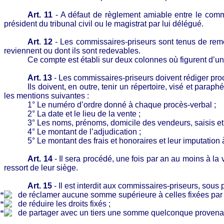
Art. 11
- A défaut de règlement amiable entre le commis
président du tribunal civil ou le magistrat par lui délégué.
Art
.
12
- Les commissaires-priseurs sont tenus de reme
reviennent ou dont ils sont redevables.
Ce compte est établi sur deux colonnes où figurent d’une 
Art. 13
- Les commissaires-priseurs doivent rédiger proc
Ils doivent, en outre, tenir un répertoire, visé et para
les mentions suivantes :
1° Le numéro d’ordre donné à chaque procès-verbal ;
2° La date et le lieu de la vente ;
3° Les noms, prénoms, domicile des vendeurs, saisis et 
4° Le montant de l’adjudication ;
5° Le montant des frais et honoraires et leur imputation
Art. 14
- Il sera procédé, une fois par an au moins à la 
ressort de leur siège.
Art. 15
- Il est interdit aux commissaires-priseurs, sous
de réclamer aucune somme supérieure à celles fixées par l
de réduire les droits fixés ;
de partager avec un tiers une somme quelconque provena