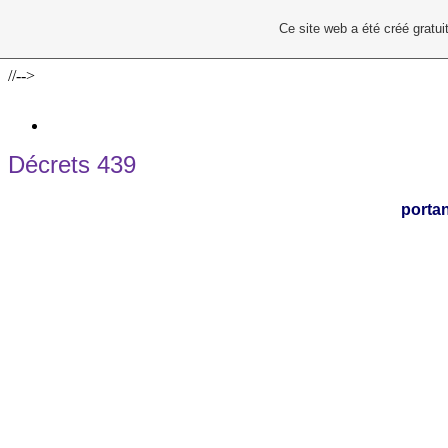
Ce site web a été créé grat
//-->
Décrets 439
portan