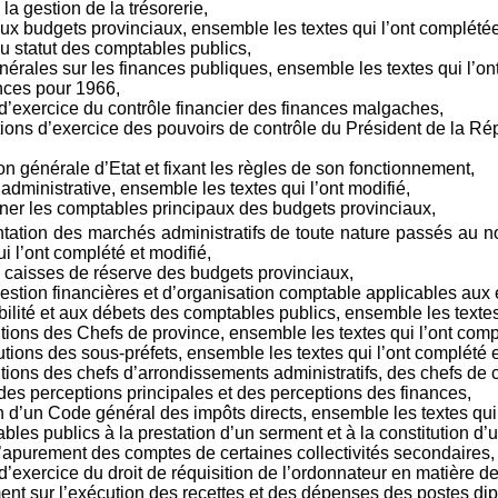
a gestion de la trésorerie,
x budgets provinciaux, ensemble les textes qui l’ont complétée
u statut des comptables publics,
énérales sur les finances publiques, ensemble les textes qui l’o
ances pour 1966,
 d’exercice du contrôle financier des finances malgaches,
itions d’exercice des pouvoirs de contrôle du Président de la Ré
n générale d’Etat et fixant les règles de son fonctionnement,
 administrative, ensemble les textes qui l’ont modifié,
ner les comptables principaux des budgets provinciaux,
tation des marchés administratifs de toute nature passés au no
 l’ont complété et modifié,
es caisses de réserve des budgets provinciaux,
gestion financières et d’organisation comptable applicables aux 
bilité et aux débets des comptables publics, ensemble les textes 
tions des Chefs de province, ensemble les textes qui l’ont compl
utions des sous-préfets, ensemble les textes qui l’ont complété e
tions des chefs d’arrondissements administratifs, des chefs de 
 des perceptions principales et des perceptions des finances,
n d’un Code général des impôts directs, ensemble les textes qui 
bles publics à la prestation d’un serment et à la constitution d
d’apurement des comptes de certaines collectivités secondaires,
 d’exercice du droit de réquisition de l’ordonnateur en matière 
nt sur l’exécution des recettes et des dépenses des postes dip