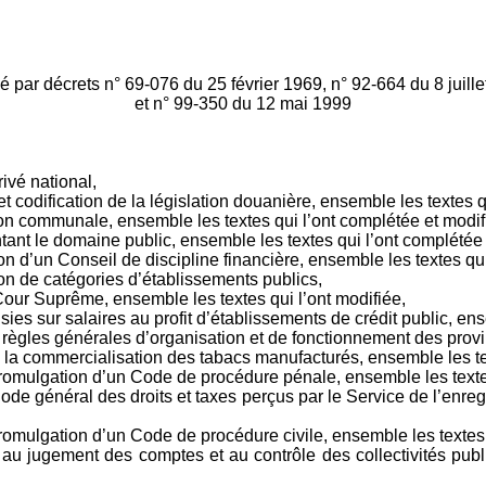
é par décrets n° 69-076 du 25 février 1969, n° 92-664 du 8 juill
et n° 99-350 du 12 mai 1999
ivé national,
 codification de la législation douanière, ensemble les textes q
on communale, ensemble les textes qui l’ont complétée et modif
nt le domaine public, ensemble les textes qui l’ont complétée 
 d’un Conseil de discipline financière, ensemble les textes qui
on de catégories d’établissements publics,
a Cour Suprême, ensemble les textes qui l’ont modifiée,
sies sur salaires au profit d’établissements de crédit public, ens
règles générales d’organisation et de fonctionnement des prov
la commercialisation des tabacs manufacturés, ensemble les tex
omulgation d’un Code de procédure pénale, ensemble les textes
e général des droits et taxes perçus par le Service de l’enregi
mulgation d’un Code de procédure civile, ensemble les textes q
u jugement des comptes et au contrôle des collectivités publi