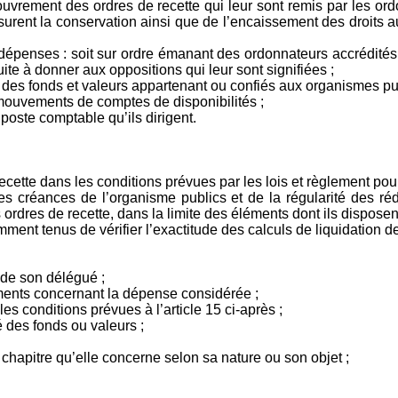
ouvrement des ordres de recette qui leur sont remis par les ord
 assurent la conservation ainsi que de l’encaissement des droits
épenses : soit sur ordre émanant des ordonnateurs accrédités, s
suite à donner aux oppositions qui leur sont signifiées ;
n des fonds et valeurs appartenant ou confiés aux organismes pub
ouvements de comptes de disponibilités ;
 poste comptable qu’ils dirigent.
 recette dans les conditions prévues par les lois et règlement p
 créances de l’organisme publics et de la régularité des rédu
ordres de recette, dans la limite des éléments dont ils disposen
ment tenus de vérifier l’exactitude des calculs de liquidation d
 de son délégué ;
lements concernant la dépense considérée ;
les conditions prévues à l’article 15 ci-après ;
é des fonds ou valeurs ;
chapitre qu’elle concerne selon sa nature ou son objet ;