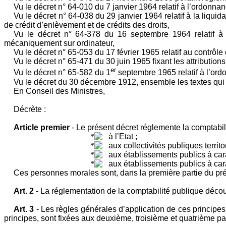
Vu le décret n° 64-010 du 7 janvier 1964 relatif à l’ordon
Vu le décret n° 64-038 du 29 janvier 1964 relatif à la liqu
de crédit d’enlèvement et de crédits des droits,
Vu le décret n° 64-378 du 16 septembre 1964 relatif à l
mécaniquement sur ordinateur,
Vu le décret n° 65-053 du 17 février 1965 relatif au contrôl
Vu le décret n° 65-471 du 30 juin 1965 fixant les attributions
er
Vu le décret n° 65-582 du 1
septembre 1965 relatif à l’or
Vu le décret du 30 décembre 1912, ensemble les textes qui l
En Conseil des Ministres,
Décrète :
Article premier
- Le présent décret réglemente la comptabili
à l’Etat ;
aux collectivités publiques territor
aux établissements publics à cara
aux établissements publics à cara
Ces personnes morales sont, dans la première partie du pré
Art. 2
- La réglementation de la comptabilité publique déco
Art. 3
- Les règles générales d’application de ces principes à
principes, sont fixées aux deuxième, troisième et quatrième pa