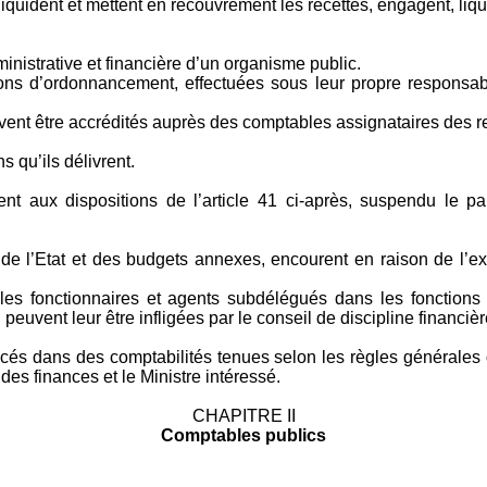
s, liquident et mettent en recouvrement les recettes, engagent, l
ministrative et financière d’un organisme public.
ns d’ordonnancement, effectuées sous leur propre responsabili
ent être accrédités auprès des comptables assignataires des rec
 qu’ils délivrent.
t aux dispositions de l’article 41 ci-après, suspendu le p
 l’Etat et des budgets annexes, encourent en raison de l’exerc
les fonctionnaires et agents subdélégués dans les fonctions 
 peuvent leur être infligées par le conseil de discipline financièr
cés dans des comptabilités tenues selon les règles générales dé
des finances et le Ministre intéressé.
CHAPITRE II
Comptables publics