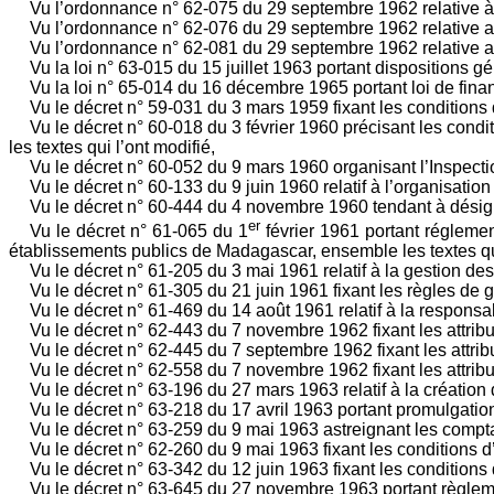
Vu l’ordonnance n° 62-075 du 29 septembre 1962 relative à l
Vu l’ordonnance n° 62-076 du 29 septembre 1962 relative au
Vu l’ordonnance n° 62-081 du 29 septembre 1962 relative a
Vu la loi n° 63-015 du 15 juillet 1963 portant dispositions g
Vu la loi n° 65-014 du 16 décembre 1965 portant loi de fin
Vu le décret n° 59-031 du 3 mars 1959 fixant les conditions
Vu le décret n° 60-018 du 3 février 1960 précisant les cond
les textes qui l’ont modifié,
Vu le décret n° 60-052 du 9 mars 1960 organisant l’Inspectio
Vu le décret n° 60-133 du 9 juin 1960 relatif à l’organisation
Vu le décret n° 60-444 du 4 novembre 1960 tendant à désig
er
Vu le décret n° 61-065 du 1
février 1961 portant réglemen
établissements publics de Madagascar, ensemble les textes qui
Vu le décret n° 61-205 du 3 mai 1961 relatif à la gestion d
Vu le décret n° 61-305 du 21 juin 1961 fixant les règles de 
Vu le décret n° 61-469 du 14 août 1961 relatif à la responsa
Vu le décret n° 62-443 du 7 novembre 1962 fixant les attribu
Vu le décret n° 62-445 du 7 septembre 1962 fixant les attrib
Vu le décret n° 62-558 du 7 novembre 1962 fixant les attribu
Vu le décret n° 63-196 du 27 mars 1963 relatif à la création
Vu le décret n° 63-218 du 17 avril 1963 portant promulgatio
Vu le décret n° 63-259 du 9 mai 1963 astreignant les compta
Vu le décret n° 62-260 du 9 mai 1963 fixant les conditions 
Vu le décret n° 63-342 du 12 juin 1963 fixant les conditions
Vu le décret n° 63-645 du 27 novembre 1963 portant règleme