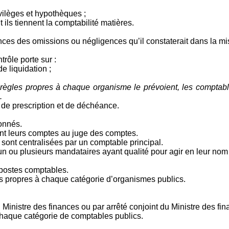
ivilèges et hypothèques ;
 ils tiennent la comptabilité matières.
nances des omissions ou négligences qu’il constaterait dans la 
trôle porte sur :
de liquidation ;
ègles propres à chaque organisme le prévoient, les comptable
.
 de prescription et de déchéance.
onnés.
nt leurs comptes au juge des comptes.
ont centralisées par un comptable principal.
 ou plusieurs mandataires ayant qualité pour agir en leur nom e
 postes comptables.
es propres à chaque catégorie d’organismes publics.
inistre des finances ou par arrêté conjoint du Ministre des fina
 chaque catégorie de comptables publics.