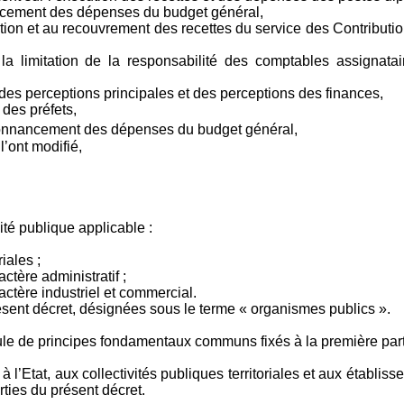
nancement des dépenses du budget général,
idation et au recouvrement des recettes du service des Contribu
a limitation de la responsabilité des comptables assignatair
e des perceptions principales et des perceptions des finances,
 des préfets,
donnancement des dépenses du budget général,
’ont modifié,
té publique applicable :
iales ;
ctère administratif ;
ctère industriel et commercial.
sent décret, désignées sous le terme « organismes publics ».
ule de principes fondamentaux communs fixés à la première part
 l’Etat, aux collectivités publiques territoriales et aux établis
rties du présent décret.