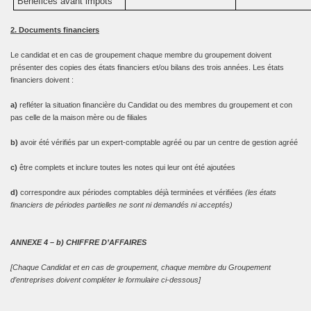
Bénéfices avant impôts
2. Documents financiers
Le candidat et en cas de groupement chaque membre du groupement doivent
présenter des copies des états financiers et/ou bilans des trois années. Les états
financiers doivent :
a)
refléter la situation financière du Candidat ou des membres du groupement et con
pas celle de la maison mère ou de filiales
b)
avoir été vérifiés par un expert-comptable agréé ou par un centre de gestion agréé
c)
être complets et inclure toutes les notes qui leur ont été ajoutées
d)
correspondre aux périodes comptables déjà terminées et vérifiées
(les états
financiers de périodes partielles ne sont ni demandés ni acceptés)
ANNEXE 4 – b) CHIFFRE D’AFFAIRES
[Chaque Candidat et en cas de groupement, chaque membre du Groupement
d’entreprises doivent compléter le formulaire ci-dessous]