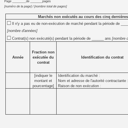
Page ________de _______pages
[numéro de la page] / [nombre total de pages]
Marchés non exécutés au cours des cinq dernière
□
Il n'y a pas eu de non-exécution de marché pendant la période de __
[nombre d'années]
□
Contrat(s) non exécuté(s) pendant la période de ______ ans
[nombre d
Fraction non
Année
exécutée du
Identification du contrat
contrat
[indiquer le
Identification du marché :
montant et
Nom et adresse de l'autorité contractante 
pourcentage]
Raison de non exécution :