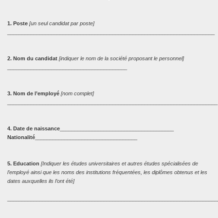
1. Poste
[un seul candidat par poste]
_______________________________________________________________________
2. Nom du candidat
[indiquer le nom de la société proposant le personnel]
_________________________________________
3. Nom de l’employé
[nom complet]
________________________________________________________________________
4. Date de naissance
_______________________________________
Nationalité
___________________________________
5. Education
[Indiquer les études universitaires et autres études spécialisées de
l’employé ainsi que les noms des institutions fréquentées, les diplômes obtenus et les
dates auxquelles ils l’ont été]
________________________________________________________________________
________________________________________________________________________