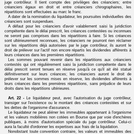
juge contrôleur. Il tient compte des privilèges des créanciers; entre
créanciers égaux en droit et entre créanciers chirographaires, les
répartitions sont effectuées au marc le franc.
A dater de la nomination du liquidateur, les poursuites individuelles des
créanciers sont suspendues.
A défaut pour les créanciers d'avoir valablement saisi la juridiction
compétente dans le délai prescrit, les créances contestées ou inconnues
ne seront pas comprises dans les répartitions à faire. Si les créances
sont ultérieurement reconnues, les créanciers ne pourront rien réclamer
sur les répartitions déjà autorisées par le juge contrôleur, ils auront le
droit de prélever sur l'actif non encore répartis les dividendes afférents à
leurs créances dans les premières répartitions.
Les sommes pouvant revenir dans les répartitions aux créanciers
contestés qui ont régulièrement saisi la juridiction compétente dans le
délai prescrit seront tenues en réserve jusqu'à ce qu'il ait été statué
définitivement sur leurs créances; les créanciers auront le droit de
prélever sur les sommes mises en réserve, les dividendes afférents à
leurs créances dans les premières répartitions, sans préjudice de leurs
droits dans les répartitions ultérieures.
Art. 22 -
Le liquidateur peut, avec l'autorisation du juge contrôleur,
transiger sur l'existence ou le montant des créances contestées et sur
les dettes de l'organisme d'assurance.
Le liquidateur ne peut aliéner les immeubles appartenant à l'organisme
et les valeurs mobilières non cotées en Bourse que par voie d'enchères
publiques, à moins d'autorisation spéciale du juge contrôleur. Celui-ci
aura la faculté d'ordonner les expertises aux frais de la liquidation.
Nonobstant toute convention contraire, les valeurs et immeubles des