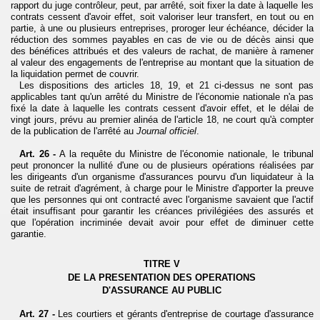
rapport du juge contrôleur, peut, par arrêté, soit fixer la date à laquelle les
contrats cessent d'avoir effet, soit valoriser leur transfert, en tout ou en
partie, à une ou plusieurs entreprises, proroger leur échéance, décider la
réduction des sommes payables en cas de vie ou de décès ainsi que
des bénéfices attribués et des valeurs de rachat, de manière à ramener
al valeur des engagements de l'entreprise au montant que la situation de
la liquidation permet de couvrir.
Les dispositions des articles 18, 19, et 21 ci-dessus ne sont pas
applicables tant qu'un arrêté du Ministre de l'économie nationale n'a pas
fixé la date à laquelle les contrats cessent d'avoir effet, et le délai de
vingt jours, prévu au premier alinéa de l'article 18, ne court qu'à compter
de la publication de l'arrêté au
Journal officiel
.
Art. 26 -
A la requête du Ministre de l'économie nationale, le tribunal
peut prononcer la nullité d'une ou de plusieurs opérations réalisées par
les dirigeants d'un organisme d'assurances pourvu d'un liquidateur à la
suite de retrait d'agrément, à charge pour le Ministre d'apporter la preuve
que les personnes qui ont contracté avec l'organisme savaient que l'actif
était insuffisant pour garantir les créances privilégiées des assurés et
que l'opération incriminée devait avoir pour effet de diminuer cette
garantie.
TITRE V
DE LA PRESENTATION DES OPERATIONS
D'ASSURANCE AU PUBLIC
Art. 27 -
Les courtiers et gérants d'entreprise de courtage d'assurance