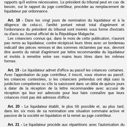
rapports qu'il estime nécessaires. Le président du tribunal peut en cas de
besoin, sur le rapport du juge contrôleur, procéder au remplacement de
liquidateur par ordonnance.
Art. 18 -
Dans les vingt jours de nomination du liquidateur et à la
diligence de celui-ci, l'arrêté portant retrait total d'agrément et
l'ordonnance du président du tribunal sont insérés sous forme d'extraits
ou d'avis au Journal officiel de la République Malgache..
Les créanciers connus qui, dans le mois de cette publication, n'auront
pas remis au liquidateur, contre récépissé leurs titres avec un bordereau
indicatif des pièces remises et des sommes réclamées par eux, devront
être avertis du retrait d'agrément par lettre recommandée du liquidateur
et invités à remettre entre ses mains leurs titres dans les mêmes
formes.
Art. 19 -
Le liquidateur admet d'office au passif les créances certaines.
Avec l'approbation du juge contrôleur, il inscrit, sous réserve au passif,
les créances contestées, si les créanciers prétendus ont déjà saisi la
juridiction compétente ou s'ils la saisissent dans un délai de quinze jours
à dater de la réception de la lettre recommandée avec accusé de
réception qui leur est adressée pour leur faire connaître que leurs
créances n'ont pas été admises d'office.
Art. 20 -
Le liquidateur établit, le plus tôt possible et, au plus tard,
dans les six mois de sa nomination une situation sommaire active et
passive de la société en liquidation et la remet au juge contrôleur.
Art. 21 -
Le liquidateur procède aux répartitions avec l'autorisation du