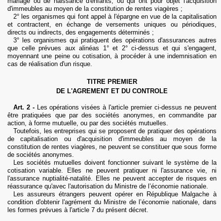
mariage ou de naissance d'enfants, ou qui ont pour objet l'acquisition
d'immeubles au moyen de la constitution de rentes viagères ;
2° les organismes qui font appel à l'épargne en vue de la capitalisation
et contractent, en échange de versements uniques ou périodiques,
directs ou indirects, des engagements déterminés ;
3° les organismes qui pratiquent des opérations d'assurances autres
que celle prévues aux alinéas 1° et 2° ci-dessus et qui s'engagent,
moyennant une peine ou cotisation, à procéder à une indemnisation en
cas de réalisation d'un risque.
TITRE PREMIER
DE L'AGREMENT ET DU CONTROLE
Art. 2 -
Les opérations visées à l'article premier ci-dessus ne peuvent
être pratiquées que par des sociétés anonymes, en commandite par
action, à forme mutuelle, ou par des sociétés mutuelles.
Toutefois, les entreprises qui se proposent de pratiquer des opérations
de capitalisation ou d'acquisition d'immeubles au moyen de la
constitution de rentes viagères, ne peuvent se constituer que sous forme
de sociétés anonymes.
Les sociétés mutuelles doivent fonctionner suivant le système de la
cotisation variable. Elles ne peuvent pratiquer ni l'assurance vie, ni
l'assurance nuptialité-natalité. Elles ne peuvent accepter de risques en
réassurance qu'avec l'autorisation du Ministre de l’économie nationale.
Les assureurs étrangers
peuvent opérer en République Malgache à
condition d'obtenir l'agrément du Ministre de l’économie nationale, dans
les formes prévues à l'article 7 du présent décret.