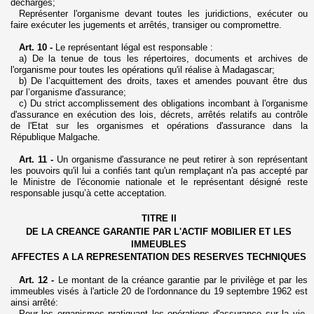
décharges;
Représenter l'organisme devant toutes les
juridictions, exécuter ou
faire exécuter les jugements
et arrêtés, transiger ou compromettre.
Art. 10 -
Le représentant légal est responsable :
a) De la tenue de tous les répertoires, documents et archives de
l'organisme pour toutes les opérations qu'il réalise à Madagascar;
b) De l’acquittement des droits, taxes et amendes pouvant être dus
par l’organisme d'assurance;
c) Du strict accomplissement des obligations incombant à l'organisme
d'assurance en exécution des lois, décrets, arrêtés relatifs au contrôle
de l'Etat sur les organismes et opérations d'assurance dans la
République Malgache.
Art. 11 -
Un organisme d'assurance ne peut retirer à son représentant
les pouvoirs qu'il lui a confiés tant qu'un remplaçant n'a pas accepté par
le Ministre de l'économie nationale et le représentant désigné reste
responsable jusqu’à cette acceptation.
TITRE II
DE LA CREANCE GARANTIE PAR L'ACTIF MOBILIER ET LES
IMMEUBLES
AFFECTES A LA REPRESENTATION DES RESERVES TECHNIQUES
Art. 12 -
Le montant de la créance garantie par le privilège et par les
immeubles visés à l'article 20 de l'ordonnance du 19 septembre 1962 est
ainsi arrêté:
Pour les organismes pratiquant les opérations d'assurance sur la vie,