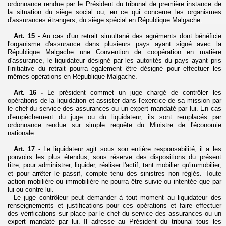
ordonnance rendue par le Président du tribunal de première instance de
la situation du siège social ou, en ce qui concerne les organismes
d'assurances étrangers, du siège spécial en République Malgache.
Art. 15 -
Au cas d'un retrait simultané des agréments dont bénéficie
l'organisme d'assurance dans plusieurs pays ayant signé avec la
République Malgache une Convention de coopération en matière
d'assurance, le liquidateur désigné par les autorités du pays ayant pris
l'initiative du retrait pourra également être désigné pour effectuer les
mêmes opérations en République Malgache.
Art. 16 -
Le président commet un juge chargé de contrôler les
opérations de la liquidation et assister dans l'exercice de sa mission par
le chef du service des assurances ou un expert mandaté par lui. En cas
d'empêchement du juge ou du liquidateur, ils sont remplacés par
ordonnance rendue sur simple requête du Ministre de l'économie
nationale.
Art. 17 -
Le liquidateur agit sous son entière responsabilité; il a les
pouvoirs les plus étendus, sous réserve des dispositions du présent
titre, pour administrer, liquider, réaliser l'actif, tant mobilier qu'immobilier,
et pour arrêter le passif, compte tenu des sinistres non réglés. Toute
action mobilière ou immobilière ne pourra être suivie ou intentée que par
lui ou contre lui.
Le juge contrôleur peut demander à tout moment au liquidateur des
renseignements et justifications pour ces opérations et faire effectuer
des vérifications sur place par le chef du service des assurances ou un
expert mandaté par lui. Il adresse au Président du tribunal tous les