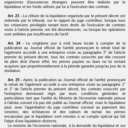
organismes d'assurances étrangers peuvent être réalisés par le
liquidateur et les fonds utilisés par lui à l'exécution des contrats.
Art. 23 -
La clôture de la liquidation organisée par le présent décret est
ordonnée par le tribunal, sur le rapport du juge contrôleur, lorsque tous
les créanciers privilégiés tenant leurs droits de l'exécution de contrats
visés à l'article premier, ont été désintéressés, ou lorsque les opérations
sont arrêtées par insuffisance de l'actif.
Art. 24 -
Le vingtième jour à midi heure locale à compter de la
publication au Journal officiel de l'arrêté prononçant le retrait total de
l'agrément accordé à une entreprise visée au paragraphe 3° de l'article
premier du présent décret, tous les contrats souscrits par elle cessent
de plein droit d'avoir effet, les primes payées ou dues ne lui restant
acquises que proportionnellement à la période garantie jusqu'au jour de la
résiliation.
Art. 25 -
Après la publication au Journal officiel de l'arrêté prononçant
le retrait de l'agrément accordé à une entreprise visée au paragraphe 1°
et 2° de l'article premier du présent décret, les contrats souscrits par
l'entreprise demeurant régis par leurs conditions générales et
particulières tant que l'arrêté du Ministre de l'économie nationale prévue
à l'alinéa suivant n'a pas été publié au Journal officiel, mais le liquidateur
peut, avec l'approbation du juge contrôleur
surseoir au paiement des
sinistres, des échéances et des valeurs de rachat. les primes
encaissées par le liquidateur sont versées à un compte spécial qui fait
l'objet d'une liquidation distincte.
Le ministre de l’économie nationale, à la demande du liquidateur et sur