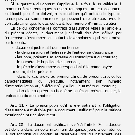
Si la garantie du contrat s'applique à la fois à un véhicule à
moteur et à ses remorques ou semi-remorques, un seul document
justificatif peut être délivré, à la condition qu'il précise le type de
remorques ou semi-remorques qui peuvent être utilisées avec le
véhicule ainsi que, le cas échéant, leur numéro d'immatriculation.
En ce qui concerne les contrats d'assurance visés à l'article 2
du présent décret, le document justificatif doit être délivré par
l'entreprise d'assurance en autant d'exemplaires qu'il sera prévu
par le contrat.
Le document justificatif doit mentionner :
- la dénomination et l'adresse de l'entreprise d'assurance ;
- les nom, prénoms et adresse du souscripteur du contrat ;
- le numéro de la police d'assurance ;
- la période d'assurance correspondant à la prime payée.
En outre, il doit préciser :
- dans le cas prévu au premier alinéa du présent article, les
caractéristiques du véhicule, notamment son numéro
d'immatriculation ou, à défaut s'il y a lieu, le numéro du moteur ;
- dans le cas prévu au troisième alinéa du présent article, la
profession du souscripteur.
Art. 21 -
La présomption qu'il a été satisfait à l’obligation
d’assurance est établie par le document justificatif pour la période
mentionnée sur ce document.
Art. 22 -
Le document justificatif visé à l'article 20 ci-dessus
est délivré dans un délai maximum de quinze jours à compter de
la souscription du contrat et renouvelé lors du payement des