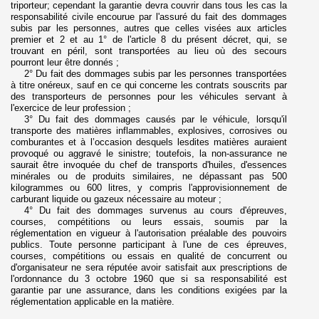
triporteur; cependant la garantie devra couvrir dans tous les cas la
responsabilité civile encourue par l'assuré du fait des dommages
subis par les personnes, autres que celles visées aux articles
premier et 2 et au 1° de l'article 8 du présent décret, qui, se
trouvant en péril, sont transportées au lieu où des secours
pourront leur être donnés ;
2° Du fait des dommages subis par les personnes transportées
à titre onéreux, sauf en ce qui concerne les contrats souscrits par
des transporteurs de personnes pour les véhicules servant à
l'exercice de leur profession ;
3° Du fait des dommages causés par le véhicule, lorsqu'il
transporte des matières inflammables, explosives, corrosives ou
comburantes et à l’occasion desquels lesdites matières auraient
provoqué ou aggravé le sinistre; toutefois, la non-assurance ne
saurait être invoquée du chef de transports d'huiles, d'essences
minérales ou de produits similaires, ne dépassant pas 500
kilogrammes ou 600 litres, y compris l'approvisionnement de
carburant liquide ou gazeux nécessaire au moteur ;
4° Du fait des dommages survenus au cours d'épreuves,
courses, compétitions ou leurs essais, soumis par la
réglementation en vigueur à l'autorisation préalable des pouvoirs
publics. Toute personne participant à l'une de ces épreuves,
courses, compétitions ou essais en qualité de concurrent ou
d'organisateur ne sera réputée avoir satisfait aux prescriptions de
l'ordonnance du 3 octobre 1960 que si sa responsabilité est
garantie par une assurance, dans les conditions exigées par la
réglementation applicable en la matière.