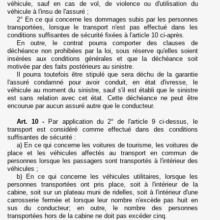
véhicule, sauf en cas de vol, de violence ou d'utilisation du
véhicule à l'insu de l'assuré ;
2° En ce qui concerne les dommages subis par les personnes
transportées, lorsque le transport n'est pas effectué dans les
conditions suffisantes de sécurité fixées à l'article 10 ci-après.
En outre, le contrat pourra comporter des clauses de
déchéance non prohibées par la loi, sous réserve qu'elles soient
insérées aux conditions générales et que la déchéance soit
motivée par des faits postérieurs au sinistre.
Il pourra toutefois être stipulé que sera déchu de la garantie
l'assuré condamné pour avoir conduit, en état d'ivresse, le
véhicule au moment du sinistre, sauf s'il est établi que le sinistre
est sans relation avec cet état. Cette déchéance ne peut être
encourue par aucun assuré autre que le conducteur.
Art. 10 -
Par application du 2° de l'article 9 ci-dessus, le
transport est considéré comme effectué dans des conditions
suffisantes de sécurité :
a) En ce qui concerne les voitures de tourisme, les voitures de
place et les véhicules affectés au transport en commun de
personnes lorsque les passagers sont transportés à l'intérieur des
véhicules ;
b) En ce qui concerne les véhicules utilitaires, lorsque les
personnes transportées ont pris place, soit à l'intérieur de la
cabine, soit sur un plateau muni de ridelles, soit à l'intérieur d'une
carrosserie fermée et lorsque leur nombre n'excède pas huit en
sus du conducteur; en outre, le nombre des personnes
transportées hors de la cabine ne doit pas excéder cinq.