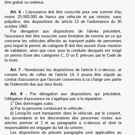
titre gratuit ou onéreux.
Art. 6 -
L'assurance doit être souscrite pour une somme d'au
moins 25.000.000 de francs par véhicule et par sinistre, sans
préjudice, des dispositions de 'article 13 de l'ordonnance du 30
octobre 1960.
Par dérogation aux dispositions de l'alinéa précédent,
l'assurance doit être souscrite sans limitation de somme en ce qui
concerne les véhicules affectés au transport public de personnes
pour lequel le permis de catégorie B doit être assorti d'une mention
de validation, ainsi que ceux pour la conduite desquels est exigé
un permis d'une des catégories C, D ou E prévues par le Code de
la route.
Art. 7 -
Nonobstant les dispositions de l'article 6 ci-dessus, et
compte tenu de celles de l'article 14, il pourra être stipulé au
contrat d'assurance que l'assuré conservera à sa charge une partie
de l'indemnité due aux tiers lésés.
Art. 8 -
Par dérogation aux dispositions qui précèdent,
l'obligation d'assurance ne s'applique pas à la réparation :
1° Des dommages subis :
a) Par la personne
conduisant le véhicule ;
b)
Lorsqu'ils sont transportés dans le véhicule, par le conjoint,
les ascendants et les descendants des personnes visées aux
articles premier et 2 et au paragraphe
a
ci-dessus et dont la
responsabilité est engagée du fait du sinistre ;
Les dispositions du présent paragraphe sont applicables au