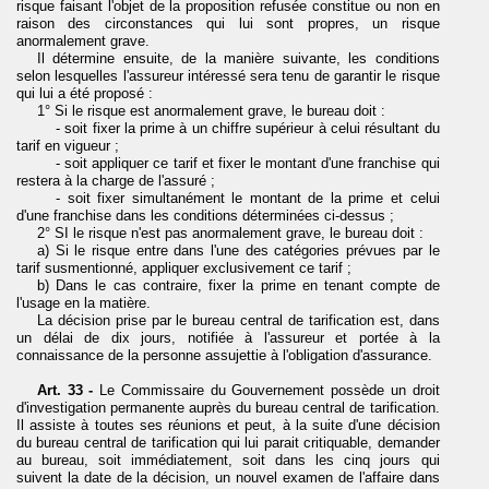
risque faisant l'objet de la proposition refusée constitue ou non en
raison des circonstances qui lui sont propres, un risque
anormalement grave.
Il détermine ensuite, de la manière suivante, les conditions
selon lesquelles l'assureur intéressé sera tenu de garantir le risque
qui lui a été proposé :
1° Si le risque est anormalement grave, le bureau doit :
- soit fixer la prime à un chiffre supérieur à celui résultant du
tarif en vigueur ;
- soit appliquer ce tarif et fixer le montant d'une franchise qui
restera à la charge de l'assuré ;
- soit fixer simultanément le montant de la prime et celui
d'une franchise dans les conditions déterminées ci-dessus ;
2° SI le risque n'est pas anormalement grave, le bureau doit :
a) Si le risque entre dans l'une des catégories prévues par le
tarif susmentionné, appliquer exclusivement ce tarif ;
b) Dans le cas contraire, fixer la prime en tenant compte de
l'usage en la matière.
La décision prise par le bureau central de tarification est, dans
un délai de dix jours, notifiée à l'assureur et portée à la
connaissance de la personne assujettie à l'obligation d'assurance.
Art. 33 -
Le Commissaire du Gouvernement possède un droit
d'investigation permanente auprès du bureau central de tarification.
Il assiste à toutes ses réunions et peut, à la suite d'une décision
du bureau central de tarification qui lui parait critiquable, demander
au bureau, soit immédiatement, soit dans les cinq jours qui
suivent la date de la décision, un nouvel examen de l'affaire dans