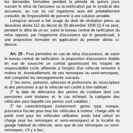
les demandes formulées pendant la période de quinze jours
suivant le refus de l'assureur ou la notification par le syndicat des
assureurs, au cas où cet organisme aura été préalablement
consulté, de l'impossibilité de parvenir à une solution amiable.
Lorsqu'un assuré a fait usage du droit de résiliation prévu au
deuxième alinéa 112 du décret du 30 décembre 1938 (1) il ne peut,
pendant le délai de un an, saisir le bureau central de tarification du
refus opposé, par l'organisme d'assurance qui le garantissait, à
une proposition formulée en application du premier alinéa ci-
dessus.
Art. 29 -
Pour permettre en cas de refus d'assurance, de saisir
le bureau central de tarification, la proposition d'assurance établie
en vue de souscrire un contrat garantissant les risques de
responsabilité civile afférente à l'emploi d'un véhicule terrestre à
moteur et, éventuellement, de ses remorques ou semi-remorques,
doit comporter les renseignements suivants :
1° les noms, prénoms, adresses et professions du souscripteur
et des personnes à qui le véhicule est confié à titre habituel ;
2° la date de délivrance des permis de conduire dont ces
personnes
sont
titulaires et, le cas échéant, la catégorie des
véhicules pour laquelle ces permis sont valables ;
3° les caractéristiques (notamment: genre, type, marque,
puissance fiscale pour tous les véhicules à moteur; charge utile et
poids mort pour les véhicules utilitaires; poids total utilisé en
charge pour les remorques et semi-remorques) et la localité du
garage habituel du véhicule, ainsi que de ses remorques ou semi-
remorques, s'il y a lieu ;