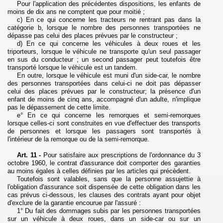
Pour l'application des précédentes dispositions, les enfants de
moins de dix ans ne comptent que pour moitié ;
c) En ce qui concerne les tracteurs ne rentrant pas dans la
catégorie b, lorsque le nombre des personnes transportées ne
dépasse pas celui des places prévues par le constructeur ;
d) En ce qui concerne les véhicules à deux roues et les
triporteurs, lorsque le véhicule ne transporte qu'un seul passager
en sus du conducteur ; un second passager peut toutefois être
transporté lorsque le véhicule est un tandem.
En outre, lorsque le véhicule est muni d'un side-car, le nombre
des personnes transportées dans celui-ci ne doit pas dépasser
celui des places prévues par le constructeur; la présence d'un
enfant de moins de cinq ans, accompagné d'un adulte, n'implique
pas le dépassement de cette limite.
e
° En ce qui concerne les remorques et semi-remorques
lorsque celles-ci sont construites en vue d'effectuer des transports
de personnes et lorsque les passagers sont transportés à
l'intérieur de la remorque ou de la semi-remorque.
Art. 11 -
Pour satisfaire aux prescriptions de l'ordonnance du 3
octobre 1960, le contrat d'assurance doit comporter des garanties
au moins égales à celles définies par les articles qui précèdent.
Toutefois sont valables, sans que la personne assujettie à
l'obligation d'assurance soit dispensée de cette obligation dans les
cas prévus ci-dessous, les clauses des contrats ayant pour objet
d'exclure de la garantie encourue par l'assuré :
1° Du fait des dommages subis par les personnes transportées
sur un véhicule à deux roues, dans un side-car ou sur un