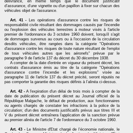
délivrance, en même temps que le document justificatif
d’assurance, d’une vignette ou d'un papillon à fixer sur chacun des
véhicules objet de l'assurance.
Art. 41 -
Les opérations d'assurance contre les risques de
responsabilité civile résultant des dommages causés par l'incendie
ou l'explosion des véhicules terrestres à moteur visés à l'article
premier de l'ordonnance du 3 octobre 1960 doivent, lorsqu'il s'agit
de dommages survenus au cours ou à l'occasion de la circulation
desdits véhicules, être rangées dans la catégorie "Opérations
d'assurance contre les risques de toute nature résultant de l'emploi
de tous véhicules autres que les aéronefs" prévue par le
paragraphe 9 de l'article 137 du décret du 30 décembre 1938.
A compter de la date d'entrée en vigueur du présent décret, les
contrats d'assurance émis au titre de la catégorie "Opérations
d'assurance contre l’incendie et les explosions" visée au
paragraphe 11 de l'article 137 du décret précité, seront réputés ne
pas comporter la garantie des risques définis à l’alinéa ci-dessus.
Art. 42 -
A l'expiration d'un délai de trois mois à compter de la
date de publication du présent décret au Journal officiel de la
République Malgache, le défaut de production, aux fonctionnaires
ou agents chargés de constater les infractions à la police de la
circulation; d'un des documents justificatifs prévus aux titres III et
V du présent décret entraînera l'application de la sanction prévue
au premier alinéa de l'article 7 de l'ordonnance du 3 octobre 1960.
Art. 43 -
Le Ministre d'Etat chargé de l’économie nationale, le