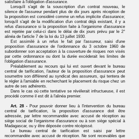
satisfaire à l'obligation d'assurance.
Lorsqu'il s'agit de la souscription d'un contrat nouveau, le
silence de l'assureur pendant plus de dix jours après réception de
la proposition est considéré comme un refus implicite d'assurance;
lorsqu'il s'agit de la modification d'un contrat déjà existant, il y a
refus d'assurance si la proposition faite à l'organisme d'assurance
est rejetée par celui-ci dans le délai de dix jours prévu par le 2°
alinéa de l'article 7 de la loi du 13 juillet 1930.
Est assimilé à un refus le fait par l'assureur, saisi d'une
proposition d'assurance de l'ordonnance du 3 octobre 1960 de
subordonner son acceptation à la couverture de risques non visés
par cette ordonnance ou dont la durée excéderait les limites de
l'obligation d'assurance.
Préalablement au recours qui lui est ouvert devant le bureau
central de tarification, l'auteur de la proposition d'assurance peut
soumettre son différend au syndicat des assureurs, qui tentera de
le régler à l'amiable en recherchant le placement du risque chez un
autre de ses adhérents.
Dans le cas où cette tentative se révélerait infructueuse, il est
procédé comme il est dit à l'alinéa premier.
Art. 28 -
Pour pouvoir donner lieu à l'intervention du bureau
central de tarification, la proposition d'assurance doit être
adressée, par lettre recommandée avec accusé de réception au
siège social de l'organisme d'assurance ou à son siège spécial à
Madagascar, ou y être déposée contre récépissé.
Le bureau central de tarification est saisi par lettre
recommandée avec accusé de réception. Ne sont recevables que