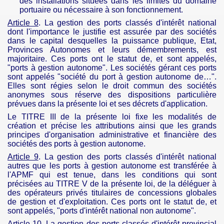
des installations situées dans les limites du domaine
portuaire ou nécessaire à son fonctionnement.
Article 8
. La gestion des ports classés d'intérêt national
dont l'importance le justifie est assurée par des sociétés
dans le capital desquelles la puissance publique, Etat
,
Provinces
Autonomes et leurs démembrements, est
majoritaire. Ces ports ont le statut de, et sont appelés,
"ports à gestion autonome". Les sociétés gérant ces ports
sont appelés "société du port à gestion autonome de…".
Elles sont régies selon le droit commun des sociétés
anonymes sous réserve des dispositions particulière
prévues dans la présente loi et ses décrets d'application.
Le TITRE III de la présente loi fixe les modalités de
création et précise les attributions ainsi
que
les
grands
principes d'organisation administrative et financière des
sociétés des ports à gestion autonome.
Article 9
. La gestion des ports classés d'intérêt national
autres que les ports à gestion autonome est transférée à
l'
APMF
qui est tenue, dans les conditions qui sont
précisées au TITRE V de la présente loi, de la déléguer à
des opérateurs privés
titulaires de concessions globales
de gestion et d'exploitation. Ces ports ont le statut de, et
sont appelés, "ports d'intérêt national non autonome".
Article 10
. La gestion des ports classés d'intérêt provincial