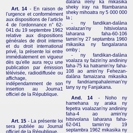
dalàna ireny ka mikasika
sheky iray na fitambarana
Art. 14
- En raison de
sheky mihoatra ny 5 000 000
l'urgence et conformément
Ia ;
aux dispositions de l'article
- ny fandikan-dalàna
4 de l'ordonnance n° 62-
voalazan'ny hitsivolana
041 du 19 septembre 1962
laharana faha-60-106
relative aux dispositions
tamin’ny 27 septambra 1960
générales de droit interne
mikasika ny fangalarana
et du droit international
omby ;
privé, la présente loi entre
-
ny
fandikan-dalàna
immédiatement en vigueur
voalaza sy faizin'ny andininy
dès qu'elle aura reçu une
faha-75 ka hatramin'ny faha-
publication par émission
108 ao amin’ny Fehezan-
télévisée, radiodiffusée ou
dalàna famaizana mikasika
affichage,
ny fandriampahaleiman’ny
indépendamment de son
tany sy ny Fanjakana.
insertion au Journa1
officiel de la République.
And. 14
- Noho ny
hamehana sy araka ny
fepetra voalazan'ny andininy
faha-4 ao amin'ny
hitsivolana laharana faha-
Art. 15
- La présente loi
62-041 tamin’ny 19
sera publiée au Journal
septambra 1962 mikasika ny
officiel de la République.