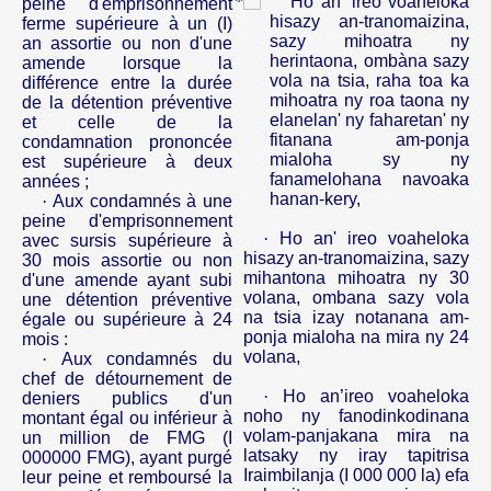
Ho an' ireo voaheloka
peine d'emprisonnement
hisazy an-tranomaizina,
ferme supérieure à un (I)
sazy mihoatra ny
an assortie ou non d'une
herintaona, ombàna sazy
amende lorsque la
vola na tsia, raha toa ka
différence entre la durée
mihoatra ny roa taona ny
de la détention préventive
elanelan' ny faharetan' ny
et celle de la
fitanana am-ponja
condamnation prononcée
mialoha sy ny
est supérieure à deux
fanamelohana navoaka
années ;
hanan-kery,
·
Aux condamnés à une
peine d'emprisonnement
·
Ho an' ireo voaheloka
avec sursis supérieure à
hisazy an-tranomaizina, sazy
30 mois assortie ou non
mihantona mihoatra ny 30
d'une amende ayant subi
volana, ombana sazy vola
une détention préventive
na tsia izay notanana am-
égale ou supérieure à 24
ponja mialoha na mira ny 24
mois :
volana,
·
Aux condamnés du
chef de détournement de
·
Ho an’ireo voaheloka
deniers publics d'un
noho ny fanodinkodinana
montant égal ou inférieur à
volam-panjakana mira na
un million de FMG (I
latsaky ny iray tapitrisa
000000 FMG), ayant purgé
Iraimbilanja (I 000 000 la) efa
leur peine et remboursé la