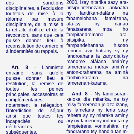
2000, izay nitarika sazy ara-
des sanctions
pitsipi-pifehezana ankoatra
disciplinaires, à l'exclusion
ny fandikan-dalàna na
toutefois de mise à la
fanamelohana famaizana,
réforme par mesure
afa-tsy ny manao
disciplinaire, de la mise à
fanatsarana mba ho
la retraite d'office et de la
fampitandremana ara-
révocation, sans que cela
pitsipika, ny
puisse donner lieu à
fampandehanana hisotro
reconstitution de carrière ni
ronono avy hatrany sy ny
à indemnités ou rappels.
fandroahana, fa izany dia tsy
manome alàlana amin'ny
famerenana
indray amin'ny
Art. 8
- L'amnistie
anton-draharaha na aminà
entraîne, sans qu'elle
tambin-karama na
puisse donner lieu à
famerenan-karama.
restitution, la remise de
toutes les peines
And.
8
- Ny famotsoran-
principales, accessoires et
keloka dia mitarika, na tsy
complémentaires,
misy famerenan-jo aza izany,
notamment la relégation,
ny
famelana
ny
tena sazy
l'interdiction de séjour
rehetra sy ny miaraka aminy
ainsi que toutes les
ary
ny famenony indrindra ny
incapacités ou
fampietrena voninahitra, ny
déchéances
fandrarana tsy handia tanim-
subséquentes.