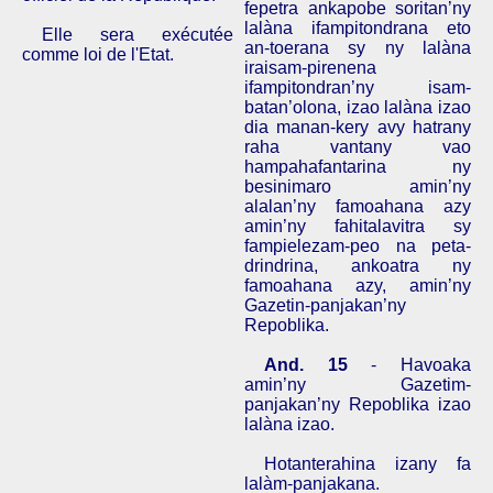
fepetra ankapobe soritan’ny
lalàna ifampitondrana eto
Elle sera exécutée
an-toerana sy ny lalàna
comme loi de l'Etat.
iraisam-pirenena
ifampitondran’ny isam-
batan’olona, izao lalàna izao
dia manan-kery avy hatrany
raha vantany vao
hampahafantarina ny
besinimaro amin’ny
alalan’ny famoahana azy
amin’ny fahitalavitra sy
fampielezam-peo na peta-
drindrina, ankoatra ny
famoahana azy, amin’ny
Gazetin-panjakan’ny
Repoblika.
And.
15
- Havoaka
amin’ny Gazetim-
panjakan’ny Repoblika izao
lalàna izao.
Hotanterahina izany fa
lalàm-panjakana.