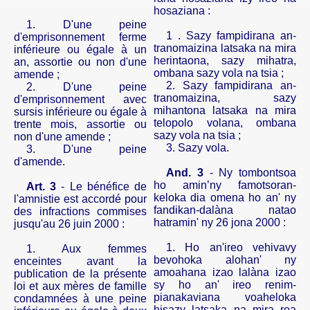
hosaziana :
1. D'une peine
1 .
Sazy fampidirana an-
d'emprisonnement ferme
tranomaizina
latsaka na mira
inférieure ou égale à un
herintaona, sazy mihatra,
an, assortie ou non d'une
ombana sazy vola na tsia ;
amende ;
2. Sazy fampidirana an-
2. D'une peine
tranomaizina, sazy
d'emprisonnement avec
mihantona latsaka na mira
sursis inférieure ou égale à
telopolo volana, ombana
trente mois, assortie ou
sazy vola na tsia ;
non d'une amende ;
3.
Sazy vola.
3. D'une peine
d'amende.
And.
3
- Ny tombontsoa
ho amin’ny famotsoran-
Art. 3
- Le bénéfice de
keloka dia omena ho an' ny
l'amnistie est accordé pour
fandikan-dalàna natao
des infractions commises
hatramin' ny 26 jona 2000 :
jusqu'au 26 juin 2000 :
1. Ho an'ireo vehivavy
1. Aux femmes
bevohoka alohan' ny
enceintes avant la
amoahana izao lalàna izao
publication de la présente
sy
ho an' ireo renim-
loi et aux mères de famille
pianakaviana voaheloka
condamnées à une peine
hisazy latsaka na mira roa