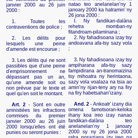
natao teo anelanelan’ny 1
janvier 2000 au 26 juin
janoary 2000 ka hatramin' ny
2000 :
26 jona 2000 :
I. Ny fandikan-dalàna
1. Toutes les
rehetra momban-ny
contraventions de police ;
fitandroam-pilaminana ;
2.
Ny fahadisoana izay tsy
2. Les délits pour
andoavana afa-tsy sazy vola
lesquels une peine
;
d'amende est encourue ;
3. Ny fahadisoana izay tsy
3. Les délits qui ne sont
ampiharana afa-tsy sazy
passibles que d'une peine
fampidirana an-tranomaizina
d'emprisonnement ne
tsy mihoatra ny herintaona,
dépassant pas un an,
sazy vola voalaza na tsia ao
qu’une amende soit ou
amin’ny rijan-teny ary na firy
non prévue par le texte et
na firy habetsahan’izany.
quel qu'en soit le montant.
And. 2
- Ankoatr' izany dia
Art. 2
- Sont en outre
omena famotsoran-keloka
amnistiées les infractions
ihany koa ireo izay nanao
commises du premier
fandikan-dalàna teo
janvier 2000 au 26 juin
anelanelan’ny 1 janoary
2000 lorsqu'elles ont été
2000 sy ny 26 jona 2000
punies ou seront punies :
raha nosaziana izy ireo na