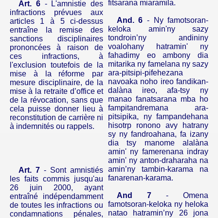
fitsarana miaramila.
Art. 6
- L'amnistie des
infractions prévues aux
And. 6
- Ny famotsoran-
articles 1 à 5 ci-dessus
keloka amin'ny sazy
entraîne la remise des
tondroin’ny andininy
sanctions disciplinaires
voalohany hatramin' ny
prononcées à raison de
fahadimy eo ambony dia
ces infractions, à
mitarika ny famelana ny sazy
l'exclusion toutefois de la
ara-pitsipi-pifehezana
mise à la réforme par
navoaka
noho ireo fandikan-
mesure disciplinaire, de la
dalàna ireo, afa-tsy ny
mise à la retraite d’office et
manao fanatsarana mba ho
de la révocation, sans que
fampitandremana ara-
cela puisse donner lieu à
pitsipika, ny fampandehana
reconstitution de carrière ni
hisotrp ronono avy hatrany
à indemnités ou rappels.
sy ny fandroahana, fa izany
dia tsy manome alalàna
amin' ny famerenana indray
amin' ny anton-draharaha na
amin’ny tambin-karama na
Art. 7
- Sont amnistiés
fanarenan-karama.
les faits commis jusqu'au
26 juin 2000, ayant
And 7
- Omena
entraîné
indépendamment
famotsoran-keloka ny heloka
de
toutes les infractions ou
natao hatramin’ny 26 jona
condamnations pénales,