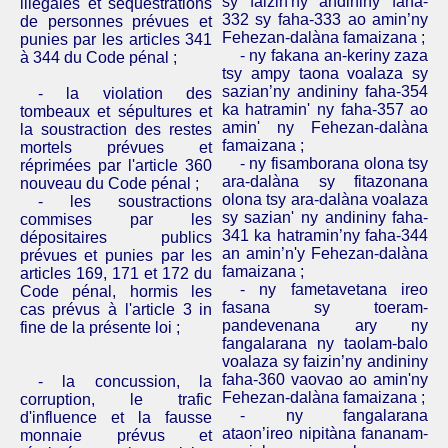
sy faizin'ny andininy faha-
illégales et séquestrations
332 sy faha-333 ao amin’ny
de personnes prévues et
Fehezan-dalàna famaizana ;
punies par les articles 341
- ny fakana an-keriny zaza
à 344 du Code pénal ;
tsy ampy taona voalaza sy
sazian’ny andininy faha-354
- la violation des
ka hatramin' ny faha-357 ao
tombeaux et sépultures et
amin' ny Fehezan-dalàna
la soustraction des ­restes
famaizana ;
mortels prévues et
- ny fisamborana olona tsy
réprimées par l'article 360
ara-dalàna sy fitazonana
nouveau
du Code pénal ;
olona tsy ara-dalàna voalaza
- les soustractions
sy sazian' ny andininy faha-
commises par les
341 ka hatramin’ny faha-344
dépositaires publics
an amin’n'y Fehezan-dalàna
prévues et punies par les
famaizana ;
articles 169, 171 et 172 du
- ny fametavetana ireo
Code pénal, hormis les
fasana sy toeram-
cas prévus à l'article 3 in
pandevenana ary ny
fine de la présente loi ;­
fangalarana ny taolam-balo
voalaza sy faizin’ny andininy
faha-360 vaovao ao amin'ny
- la concussion, la
Fehezan-dalàna famaizana ;
corruption, le trafic
- ny fangalarana
d'influence et la fausse
ataon’ireo nipitàna fananam-
monnaie prévus et