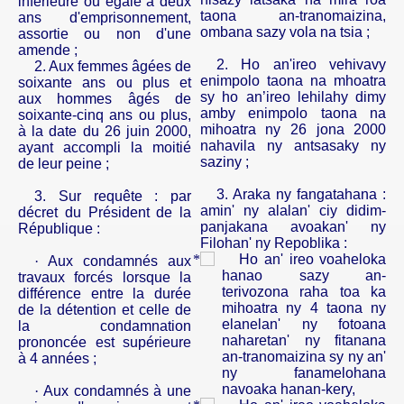
inférieure ou égale à deux
taona an-tranomaizina,
ans d'emprisonnement,
ombana sazy vola na tsia ;
assortie ou non d'une
amende ;
2. Ho an'ireo vehivavy
2. Aux femmes âgées de
enimpolo taona na mhoatra
soixante ans ou plus et
sy ho an’ireo lehilahy dimy
aux hommes âgés de
amby enimpolo taona na
soixante-cinq ans ou plus,
mihoatra ny 26 jona 2000
à la date du 26 juin 2000,
nahavila ny antsasaky ny
ayant accompli la moitié
saziny ;
de leur peine ;
3. Araka ny fangatahana :
3. Sur requête : par
amin' ny alalan' ciy didim-
décret du Président de la
panjakana avoakan' ny
République :
Filohan' ny Repoblika :
Ho an' ireo voaheloka
·
Aux condamnés aux
hanao sazy an-
travaux forcés lorsque la
terivozona raha toa ka
différence entre la durée
mihoatra ny
4 taona ny
de la détention et celle de
elanelan' ny fotoana
la condamnation
naharetan' ny fitanana
prononcée
est
supérieure
an-tranomaizina sy ny an'
à 4 années ;
ny fanamelohana
navoaka hanan-kery,
·
Aux condamnés à une