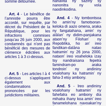
nahavita ny saziny sy
somme détournée.
nanonitra ny vola
naodinkodina.
Art. 4
- Le bénéfice de
And.
4
- Ny tombontsoa
l'amnistie pourra être
ho amin’ny famotsoran-
accordé, sur requête, par
keloka di aazo omena, araka
décret du Président de la
ny fangatahana, amin' ny
République, pour les
alàlan' ny didim-panjakana
infractions commises
ataon’ny Filohan' ny
jusqu'au 26 juin 2000, aux
Repoblika, ho
an'
ireo
condamnés qui n'ont pas
fandikan-dalàna natao
bénéficié des mesures de
hatramin' ny 26 jona 2000,
clémence édictées aux
nataon' ireo voaheloka izay
articles 1 à 3 ci-dessus.
tsy nandraisana fepetra
famindram-po araka
tondroin' ny andininy
voalohany ka hatramin' ny
Art. 5
- Les articles I à 4
faha-3 etsy ambony.
ci-dessus s'appliquent
également aux
And.
5
- Ireo andininy
condamnations
voalohany hatramin' ny
prononcées par les
fahefatra eo ambony dia
juridictions militaires.
mihatra ihany koa amin' ireo
fanamelohana navoakan’ny