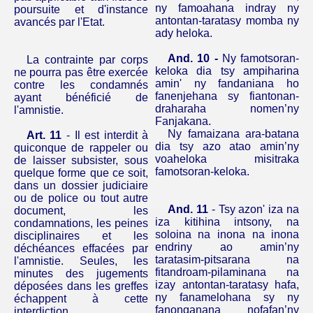
ny famoahana indray ny
poursuite et d'instance
antontan-taratasy momba ny
avancés par l'Etat.
ady heloka.
And.
10 -
Ny famotsoran-
La contrainte par corps
keloka dia tsy ampiharina
ne pourra pas être exercée
amin' ny fandaniana ho
contre les condamnés
fanenjehana sy fiantonan-
ayant bénéficié de
draharaha nomen’ny
l'amnistie.
Fanjakana.
Ny famaizana ara-batana
Art. 11
- Il est interdit à
dia tsy azo atao amin’ny
quiconque de rappeler ou
voaheloka misitraka
de laisser subsister, sous
famotsoran-keloka.
quelque forme que ce soit,
dans un dossier judiciaire
ou de police ou tout autre
And.
11
- Tsy azon' iza na
document, les
iza kitihina intsony, na
condamnations, les peines
soloina na inona na inona
disciplinaires et les
endriny ao amin’ny
déchéances effacées par
taratasim-pitsarana na
l'amnistie. Seules, les
fitandroam-pilaminana na
minutes des jugements
izay antontan-taratasy hafa,
déposées dans les greffes
ny fanamelohana sy ny
échappent à cette
fanonganana nofafan’ny
interdiction.