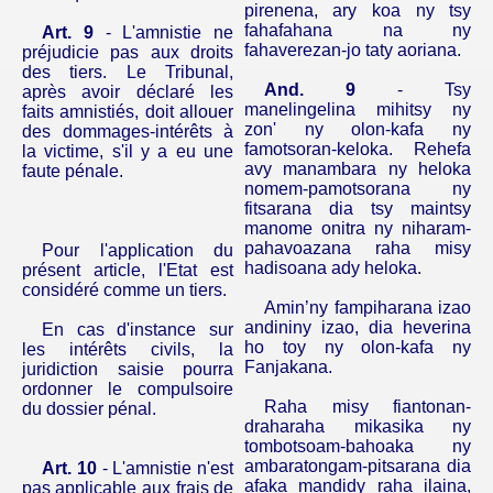
pirenena,
ary koa ny tsy
fahafahana na ny
Art. 9
- L'amnistie ne
fahaverezan-jo taty aoriana.
préjudicie pas aux droits
des tiers. Le Tribunal,
And.
9
- Tsy
après avoir déclaré les
manelingelina mihitsy ny
faits amnistiés, doit allouer
zon' ny olon-kafa ny
des dommages-intérêts à
famotsoran-keloka.
Rehefa
la victime, s'il y a eu une
avy manambara ny heloka
faute pénale.
nomem-­pamotsorana ny
fitsarana dia tsy maintsy
manome onitra ny niharam-
pahavoazana raha misy
Pour l'application du
hadisoana ady heloka.
présent article, l'Etat est
considéré comme un tiers.
Amin’ny fampiharana izao
andininy izao, dia heverina
En cas d'instance sur
ho toy ny olon-kafa ny
les intérêts civils, la
Fanjakana.
juridiction saisie pourra
ordonner le compulsoire
Raha misy fiantonan-
du dossier pénal.
draharaha mikasika ny
tombotsoam-bahoaka ny
ambaratongam-
pitsarana
dia
Art. 10
- L'amnistie n'est
afaka mandidy raha ilaina,
pas applicable aux frais de