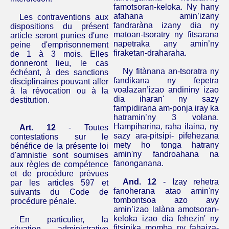
famotsoran-keloka.
Ny hany
afahana amin’izany
Les contraventions aux
fandraràna
izany
dia ny
dispositions du présent
matoan-tsoratry ny fitsarana
article seront punies d'une
napetraka any amin’ny
peine d'emprisonnement
firaketan-draharaha.
de 1 à 3 mois. Elles
donneront lieu, le cas
Ny fitànana an-tsoratra ny
échéant, à des sanctions
fandikana ny fepetra
disciplinaires pouvant aller
voalazan’izao andininy izao
à la révocation ou à la
dia iharan' ny sazy
destitution.
fampidirana am-ponja iray ka
hatramin’ny 3 volana.
Hampiharina, raha ilaina, ny
Art. 12
- Toutes
sazy ara-pitsipi- pifehezana
contestations sur le
mety ho
tonga
hatrany
bénéfice de la présente loi
amin'ny fandroahana na
d'amnistie sont soumises
fanonganana.
aux règles de compétence
et de procédure prévues
And.
12
- Izay rehetra
par les articles 597 et
fanoherana atao amin'ny
suivants du Code de
tombontsoa azo avy
procédure pénale.
amin’izao lalàna amotsoran-
keloka izao dia fehezin' ny
En particulier, la
fitsipika momba ny fahaiza-
situation administrative