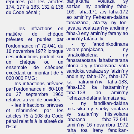
panjakana voalaza sy
réprimés par les articles
sazian' ny andininy faha-
174, 177 à 183, 132 à 138
169, faha-171 ary faha-172
du Code pénal ;
ao amin’ny Fehezan-dalàna
famaizana, afa-tsy ny toe-
javatra voalazan’ny andininy
- les infractions en
faha-3 eny amin’ny farany ao
matière de chèque
amin’ity lalàna ity.
prévues et punies par
- ny fanodinkodinana
l'ordonnance n°
72-041 du
volam-panjakana, ny
16 novembre 1972 lorsque
fanakolikolena , ny
ces infractions portent sur
fanararaotana fahafantarana
un chèque ou un
olona ary y fanaovana vola
ensemble de chèques
sandoka voalaza sy faizin’ny
excédant un montant de 5
andininy faha-174, faha-177
000 000 FMG ;
ka hatramin’ny faha-183,
- les infractions prévues
faha-132 ka hatramin’ny
par l'ordonnance n° 60-106
faha-138 ao amin’ny
du 27 septembre 1960
Fehezan-dalàna famaizana.
relative au vol de bovidés ;
- ny fandikan-dalàna
- les infractions prévues
mikasika ny sheky voalaza
et réprimées par les
sy sazian’ny hitsivolana
articles 75 à 108 du Code
laharana faha-72-041
pénal relatifs à la sûreté de
tamin’ny 16 novambra 1972
I'Etat.
raha toa ireny fandikan-