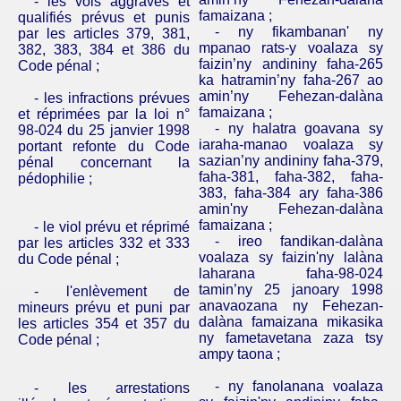
- les vols aggravés et
famaizana ;
qualifiés prévus et punis
- ny fikambanan' ny
par les articles 379, 381,
mpanao rats-y voalaza sy
382, 383, 384 et 386 du
faizin’ny andininy faha-265
Code pénal ;
ka hatramin’ny faha-267 ao
amin’ny Fehezan-dalàna
- les infractions prévues
famaizana ;
et réprimées par la loi n°
- ny halatra goavana sy
98-024 du 25 janvier 1998
iaraha-manao voalaza sy
portant refonte du Code
sazian’ny andininy faha-379,
pénal concernant la
faha-381, faha-382, faha-
pédophilie ;
383, faha-384 ary faha-386
amin'ny Fehezan-dalàna
famaizana ;­
- le viol prévu et réprimé
- ireo fandikan-dalàna
par les articles 332 et 333
voalaza sy faizin'ny lalàna
du Code pénal ;
laharana faha-98-024
tamin’ny 25 janoary 1998
- l'enlèvement de
anavaozana ny Fehezan-
mineurs prévu et puni par
dalàna famaizana mikasika
les articles 354 et 357 du
ny fametavetana zaza tsy
Code pénal ;
ampy taona ;
- ny fanolanana voalaza
- les arrestations