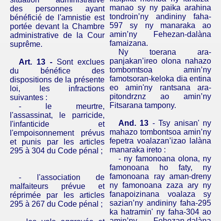
manao sy ny paika arahina
des personnes ayant
tondroin’ny andininy faha-
bénéficié de l'amnistie est
597 sy ny manaraka ao
portée devant la Chambre
amin’ny Fehezan-dalàna
administrative de la Cour
famaizana.
suprême.
Ny toerana ara-
panjakan’ireo olona nahazo
Art. 13 -
Sont exclues
tombomtsoa amin’ny
du bénéfice des
famotsoran-keloka dia entina
dispositions de la présente
eo amin'ny rantsana ara-
loi, les infractions
pitondrznz ao amin’ny
suivantes :
Fitsarana tampony.
- le meurtre,
l'assassinat, le parricide,
And.
13
- Tsy anisan' ny
I'infanticide et
mahazo tombontsoa amin’ny
l'empoisonnement prévus
fepetra voalazan’izao lalàna
et punis par les articles
manaraka ireto :
295 à 304 du Code pénal ;
- ny famonoana olona, ny
famonoana ho faty, ny
famonoana ray aman-dreny
- l'association de
ny famonoana zaza ary ny
malfaiteurs prévue et
fanapoizinana voalaza sy
réprimée par les articles
sazian’ny andininy faha-295
295 à 267 du Code pénal ;
ka hatramin' ny faha-304 ao
amin’ny Fehezan-dalàna