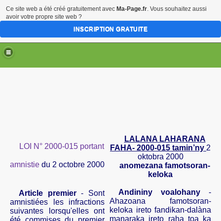
Ce site web a été créé gratuitement avec
Ma-Page.fr
. Vous souhaitez aussi
avoir votre propre site web ?
INSCRIPTION GRATUITE
LALANA LAHARANA
LOI N° 2000-015 portant
FAHA- 2000-015 tamin’ny
2
oktobra 2000
amnistie
du 2 octobre 2000
anomezana famotsoran-
keloka
Andininy voalohany
-
Article premier
- Sont
Ahazoana famotsoran-
amnistiées les infractions
keloka ireto fandikan-dalàna
suivantes lorsqu'elles ont
manaraka ireto raha toa ka
été commises du premier