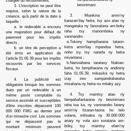
chargée du recouvrement.
besinimaro.
3. L'inscription ne peut être
requise, selon la nature de la
3. Miankina amin’ny
créance, qu'à partir de la date à
karazan’ilay hetra, tsy azo atao ny
laquelle :
mangataka ny fanoratana
am-boky
a.
le redevable a encouru
raha tsy manomboka ny
une majoration pour défaut de
vaninandro :
paiement pour les impôts
a.
Tokony hampiharana tataon-
directs ;
ketra amin'ilay mpandoa hetra,
b. un titre de perception a
noho izy
tsy nanefa ny hetra
été émis en application de
mivantana ;
l’article 01 05 39 pour les impôts
b.
Namoahana taratasy fitakian-
recouvrés par les services
ketra, ho fampiharana ny andininy
fiscaux.
faha 01.05.39, mikasika ny hetra
izay ireo sampandraharaha
4. La publicité est
misahana ny hetra no mitaky azy.
obligatoire lorsque les sommes
dues par un redevable à un
4.
Tsy maintsy atao ny
même poste comptable ou
fampahafantarana ny besinimaro
service assimilé et susceptibles
raha toa ka, ny vaninandro farany
d'être inscrites dépassent 100
amin’ny fizaran-taona ho telo
000 000 FMG au dernier jour
volana, mihoatra ny 30.000.000
d'un trimestre civil. Les sommes
ariary ny vola azo soratana am-
qui ne dépassent pas le
boky, tsy maintsy efain’ny
montant minimum peuvent