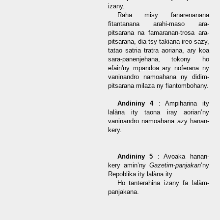
izany.
Raha misy fanarenanana
fitantanana arahi-maso ara-
pitsarana na famaranan-trosa ara-
pitsarana, dia tsy takiana ireo sazy,
tatao satria tratra aoriana, ary koa
sara-panenjehana, tokony ho
efain'ny mpandoa ary noferana ny
vaninandro namoahana ny didim-
pitsarana milaza ny fiantombohany.
Andininy 4
: Ampiharina ity
lalàna ity taona iray aorian’ny
vaninandro namoahana azy hanan-
kery.
Andininy 5
: Avoaka hanan-
kery amin’ny
Gazetim-panjakan
’ny
Repoblika ity lalàna ity.
Ho tanterahina izany fa lalàm-
panjakana.