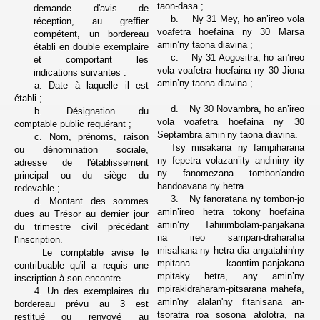
taon-dasa ;
demande d'avis de
b.
Ny
31 Mey, ho an’ireo vola
réception, au greffier
voafetra hoefaina ny 30 Marsa
compétent, un bordereau
amin’ny taona diavina ;
établi en double exemplaire
c.
Ny 31 Aogositra, ho an’ireo
et comportant les
vola voafetra hoefaina ny 30 Jiona
indications suivantes :
amin’ny taona diavina ;
a. Date à laquelle il est
établi ;
d.
Ny 30 Novambra, ho an’ireo
b. Désignation du
vola voafetra hoefaina ny 30
comptable public requérant ;
Septambra amin’ny taona diavina.
c. Nom, prénoms, raison
Tsy misakana ny fampiharana
ou dénomination sociale,
ny fepetra volazan’ity andininy ity
adresse de l'établissement
ny fanomezana tombon'andro
principal ou du siège du
handoavana ny hetra.
redevable ;
3.
Ny fanoratana ny tombon-jo
d. Montant des sommes
amin’ireo hetra tokony hoefaina
dues au Trésor au dernier jour
amin’ny Tahirimbolam-panjakana
du trimestre civil précédant
na ireo sampan-draharaha
l'inscription.
misahana ny hetra dia angatahin'ny
Le comptable avise le
mpitana kaontim-panjakana
contribuable qu'il a requis une
mpitaky hetra, any amin’ny
inscription à son encontre.
mpirakidraharam-pitsarana mahefa,
4. Un des exemplaires du
amin'ny alalan'ny fitanisana an-
bordereau prévu au 3 est
tsoratra roa sosona atolotra, na
restitué ou renvoyé au