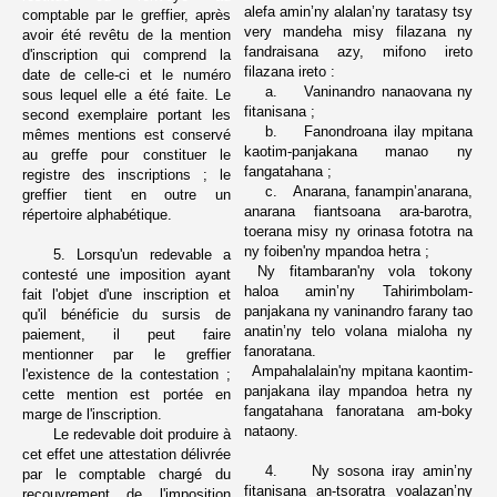
alefa amin’ny alalan’ny taratasy tsy
comptable par le greffier, après
very mandeha misy filazana ny
avoir été revêtu de la mention
fandraisana azy, mifono ireto
d'inscription qui comprend la
filazana ireto :
date de celle-ci et le numéro
a.
Vaninandro nanaovana ny
sous lequel elle a été faite. Le
fitanisana ;
second exemplaire portant les
b.
Fanondroana ilay mpitana
mêmes mentions est conservé
kaotim-panjakana manao ny
au greffe pour constituer le
fangatahana ;
registre des inscriptions ; le
c.
Anarana, fanampin’anarana,
greffier tient en outre un
anarana fiantsoana ara-barotra,
répertoire alphabétique.
toerana misy ny orinasa fototra na
ny foiben'ny mpandoa hetra ;
5. Lorsqu'un redevable a
Ny fitambaran'ny vola tokony
contesté une imposition ayant
haloa amin’ny Tahirimbolam-
fait l'objet d'une inscription et
panjakana ny vaninandro farany tao
qu'il bénéficie du sursis de
anatin’ny telo volana mialoha ny
paiement, il peut faire
fanoratana.
mentionner par le greffier
Ampahalalain'ny mpitana kaontim-
l'existence de la contestation ;
panjakana ilay mpandoa hetra ny
cette mention est portée en
fangatahana fanoratana am-boky
marge de l'inscription.
nataony.
Le redevable doit produire à
cet effet une attestation délivrée
4.
Ny sosona iray amin’ny
par le comptable chargé du
fitanisana an-tsoratra voalazan’ny
recouvrement de l'imposition