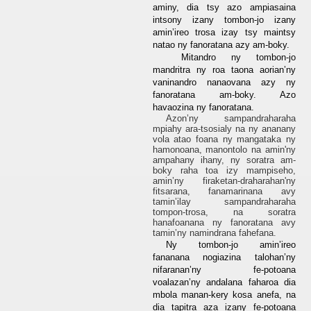
aminy, dia tsy azo ampiasaina
intsony izany tombon-jo izany
amin’ireo trosa izay tsy maintsy
natao ny fanoratana azy am-boky.
Mitandro ny tombon-jo
mandritra ny roa taona aorian’ny
vaninandro nanaovana azy ny
fanoratana am-boky. Azo
havaozina ny fanoratana.
Azon’ny sampandraharaha
mpiahy ara-tsosialy na ny ananany
vola atao foana ny mangataka
ny
hamonoana, manontolo na amin'ny
ampahany ihany, ny soratra am-
boky
raha toa izy mampiseho,
amin’ny firaketan-draharahan'ny
fitsarana,
fanamarinana avy
tamin’ilay sampandraharaha
tompon-trosa, na soratra
hanafoanana ny fanoratana avy
tamin’ny namindrana fahefana.
Ny tombon-jo amin’ireo
fananana nogiazina talohan’ny
nifaranan’ny fe-potoana
voalazan’ny andalana faharoa dia
mbola manan-kery kosa anefa, na
dia tapitra aza izany fe-potoana