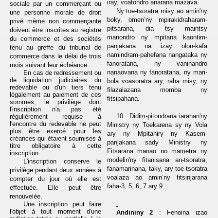
iray, voatondro anarana mazava.
sociale par un commerçant ou
Ny toe-tsoratra misy ao amin'ny
une personne morale de droit
boky, omen’ny mpirakidraharam-
privé même non commerçante
pitsarana, dia tsy maintsy
doivent être inscrites au registre
manondro
ny mpitana kaontim-
du commerce et des sociétés
panjakana na izay olon-kafa
tenu au greffe du tribunal de
namindram-pahefana nangataka ny
commerce dans le délai de trois
fanoratana, ny vaninandro
mois suivant leur échéance.
nanaovana ny fanoratana, ny mari-
En cas de redressement ou
de liquidation judiciaires du
bola voasoratra ary, raha misy, ny
redevable ou d'un tiers tenu
filazalazana momba ny
légalement au paiement de ces
fitsipahana.
sommes, le privilège dont
l'inscription n'a pas été
10.
Didim-pitondrana iarahan'ny
régulièrement requise à
l'encontre du redevable ne peut
Ministry ny Toekarena sy ny Vola
plus être exercé pour les
ary ny Mpitahiry
ny Kasem-
créances qui étaient soumises à
panjakana sady Ministry ny
titre obligatoire à cette
Fitsarana manao no mametra ny
inscription.
modelin'ny fitanisana an-tsoratra,
L'inscription conserve le
fanamarinana, taky, ary toe-tsoratra
privilège pendant deux années à
voalaza ao amin’ny fitsinjarana
compter du jour où elle est
faha-3, 5, 6, 7 ary 9.
effectuée. Elle peut être
renouvelée.
Une inscription peut faire
l'objet à tout moment d'une
Andininy 2
: Fenoina izao