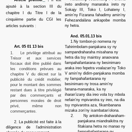
ireto andininy manaraka ireto ny
ajouté à la section III du
Sokajy III, Toko I, Lohateny I,
chapitre I du Titre I de la
amin’ny Fizarana fahadimy amin’ny
cinquième partie du CGI les
Fehezandalàna ankapobe momba
ny hetra.
articles suivants :
And. 05.01.13 bis
1.Ny tombon-jo nomena ny
Art. 05 01 13
bis
Tahirimbolam-panjakana sy ny
sampandraharaha misahana ny
1.
Le privilège attribué au
hetra dia tsy maintsy anaovana
Trésor et aux services
fampahafantarana ny besinimaro
fiscaux doit être publié dans
araka ireo fepetra voalazan’ny Toko
les conditions prévues au
V amin’ny didim-panjakana momba
chapitre V du décret sur la
ny fampahafantarana ny
publicité du crédit mobilier,
besinimaro ny trosa amin’ny
pour le montant des sommes
fanana-manaraka, ka ny
restant dues à titre privilégié
iharan’izany dia ireo vola tsy mbola
par des commerçants et
nefain’ny mpivarotra sy ireo, na dia
personnes morales de droit
tsy mpivarotra aza, fikambanana
privé, même non
mizaka zon’ny isambatan’olona.
commerçantes.
2.
Ny antokon-draharaham-
panjakana miandraikitra ny
2. La publicité est faite à la
fitakiana hetra no manao ny
diligence de l'administration
fampahafantarana ny