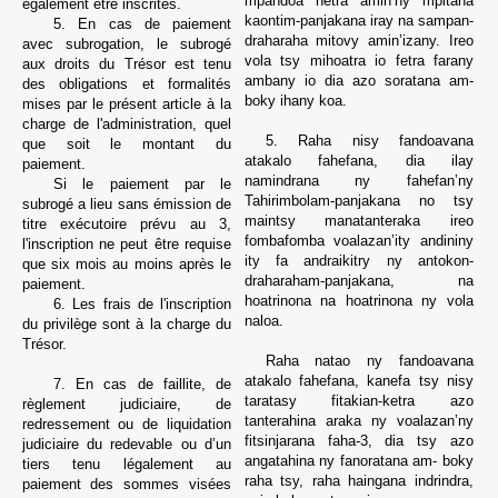
mpandoa hetra amin’ny mpitana
également être inscrites.
kaontim-panjakana iray na sampan-
5. En cas de paiement
draharaha mitovy amin’izany. Ireo
avec subrogation, le subrogé
vola tsy mihoatra io fetra farany
aux droits du Trésor est tenu
ambany io dia azo soratana am-
des obligations et formalités
boky ihany koa.
mises par le présent article à la
charge de l'administration, quel
5. Raha nisy fandoavana
que soit le montant du
atakalo fahefana, dia ilay
paiement.
namindrana ny fahefan’ny
Si le paiement par le
Tahirimbolam-panjakana no tsy
subrogé a lieu sans émission de
maintsy manatanteraka ireo
titre exécutoire prévu au 3,
fombafomba voalazan’ity andininy
l'inscription ne peut être requise
ity fa andraikitry ny antokon-
que six mois au moins après le
draharaham-panjakana, na
paiement.
hoatrinona na hoatrinona ny vola
6. Les frais de l'inscription
naloa.
du privilège sont à la charge du
Trésor.
Raha natao ny fandoavana
atakalo fahefana, kanefa tsy nisy
7. En cas de faillite, de
taratasy fitakian-ketra azo
règlement judiciaire, de
tanterahina araka ny voalazan’ny
redressement ou de liquidation
fitsinjarana faha-3, dia tsy azo
judiciaire du redevable ou d’un
angatahina
ny fanoratana am- boky
tiers tenu légalement au
raha tsy,
raha haingana indrindra,
paiement des sommes visées