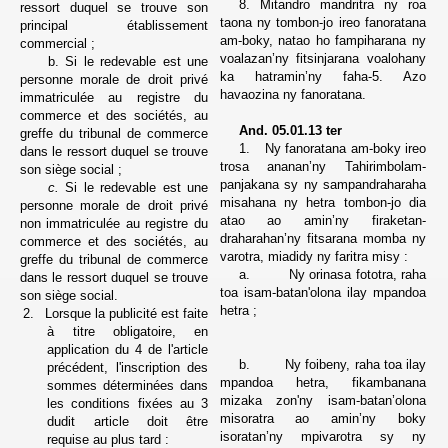
8. Mitandro mandritra ny roa
ressort duquel se trouve son
taona ny tombon-jo ireo fanoratana
principal établissement
am-boky, natao ho fampiharana ny
commercial ;
voalazan’ny fitsinjarana voalohany
b. Si le redevable est une
ka hatramin’ny faha-5. Azo
personne morale de droit privé
havaozina ny fanoratana.
immatriculée au registre du
commerce et des sociétés, au
And. 05.01.13 ter
greffe du tribunal de commerce
1.
Ny fanoratana am-boky ireo
dans le ressort duquel se trouve
trosa ananan’ny Tahirimbolam-
son siège social ;
panjakana sy ny sampandraharaha
c.
Si le redevable est une
misahana ny hetra tombon-jo dia
personne morale de droit privé
atao ao amin’ny firaketan-
non immatriculée au registre du
draharahan’ny fitsarana
momba ny
commerce et des sociétés, au
varotra, miadidy ny faritra misy :
greffe du tribunal de commerce
a.
Ny orinasa fototra, raha
dans le ressort duquel se trouve
toa isam-batan'olona ilay mpandoa
son siège social.
hetra ;
2.
Lorsque la publicité est faite
à titre obligatoire, en
application du 4 de l'article
b.
Ny foibeny, raha toa ilay
précédent, l'inscription des
mpandoa hetra, fikambanana
sommes déterminées dans
mizaka zon'ny isam-batan’olona
les conditions fixées au 3
misoratra ao amin’ny boky
dudit article doit être
isoratan’ny mpivarotra sy ny
requise au plus tard :