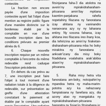
fitsinjarana faha-3 dia atolotra na
contestée.
averin’ny mpirakidraharaham-
La fraction non encore
pitsarana amin’ilay mpitana
payée d'une imposition
kaontim-panjakana rahefa
contestée ayant fait l'objet d'une
nopetahiny filazana ny fanoratana
mention au registre public figure
izay ahitana ny vaninandro
d'une manière distincte sur le
nanaovana azy sy ny laharana
bordereau établi par le
entiny. Ny sosona faharoa, izay
comptable en vue d'une
ahitana ireo filazana ireo ihany koa,
nouvelle inscription dans les
dia tehirizina ao amin’ny firaketan-
conditions prévues au premier
draharaham-pitsarana mba ho boky
alinéa du 6.
mirakitra ny fanoratana ;
6. Chaque nouvelle
ankoatr’izany dia misy boky
inscription requise par un même
fitadidiana voalahatra arak’abibia
comptable à l'encontre du même
ataon’ny mpirakidraharaham-
redevable rend caduque
pitsarana.
l'inscription précédente.
En dehors du cas prévu au
5.
Raha misy hetra vita
7, une inscription peut faire
fanoratana am-boky, notsipahin’ny
l'objet à tout moment d'une
mpandoa hetra ny maha-marim-
radiation totale à la diligence du
pototra azy ka nahazoany
redevable, sur présentation au
fampiatoana ny fanefana azy, dia
greffe d'une attestation
azony atao ny mangataka ny
constatant le paiement et
mpirakidraharaham-pitsarana
établie par le comptable ayant
hanoratra ny fisian’io fitsipahana io;
requis l'inscription. Une radiation