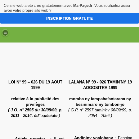
Ce site web a été créé gratuitement avec
Ma-Page.fr
. Vous souhaitez aussi
avoir votre propre site web ?
INSCRIPTION GRATUITE
LOI N° 99 – 026 DU 19 AOUT
LALANA N° 99 - 026 TAMIN'NY 19
1999
AOGOSITRA 1999
relative à
la publicité des
momba ny fampahafantarana
ny
privilèges
besinimaro ny tombon-jo
( J.O. n° 2595 du 30/08/99, p.
( G.P. n° 2597 tamin'ny 06/09/99, p.
2011 - 2014, éd° spéciale
)
2054 - 2056 )
Andininy voalohany
: Fenoina
Article premier
:
Il est