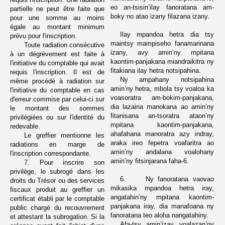
eo an-tsisin’ilay fanoratana am-
partielle ne peut être faite que
boky no atao izany filazana izany.
pour une somme au moins
égale au montant minimum
Ilay mpandoa hetra dia tsy
prévu pour l'inscription.
maintsy mampiseho fanamarinana
Toute radiation consécutive
izany, avy amin’ny mpitana
à un dégrèvement est faite à
kaontim-panjakana miandraikitra ny
l'initiative du comptable qui avait
fitakiana ilay hetra notsipahina.
requis l'inscription. Il est de
Ny ampahany notsipahina
même procédé à radiation sur
amin’ny hetra, mbola tsy voaloa ka
l'initiative du comptable en cas
voasoratra am-bokim-panjakana,
d'erreur commise par celui-ci sur
dia lazaina manokana ao amin’ny
le montant des sommes
fitanisana an-tsoratra ataon’ny
privilégiées ou sur l'identité du
mpitana kaontim-panjakana,
redevable.
ahafahana manoratra azy indray,
Le greffier mentionne les
araka ireo fepetra voafaritra ao
radiations en marge de
amin’ny andalana voalohany
l'inscription correspondante.
amin’ny fitsinjarana faha-6.
7. Pour inscrire son
privilège, le subrogé dans les
6.
Ny fanoratana vaovao
droits du Trésor ou des services
mikasika
mpandoa hetra iray,
fiscaux produit au greffier un
angatahin’ny mpitana kaontim-
certificat établi par le comptable
panjakana iray, dia manafoana ny
public chargé du recouvrement
fanoratana teo aloha nangatahiny.
et attestant la subrogation. Si la
Afa-tsy amin’izay voalazan’ny