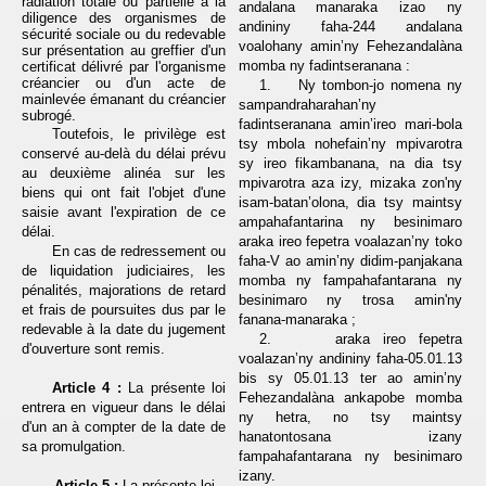
radiation totale ou partielle à la
andalana manaraka izao ny
diligence des organismes de
andininy faha-244 andalana
sécurité sociale ou du redevable
voalohany amin’ny Fehezandalàna
sur présentation au greffier d'un
momba ny fadintseranana :
certificat délivré par l'organisme
créancier ou d'un acte de
1.
Ny tombon-jo nomena ny
mainlevée émanant du créancier
sampandraharahan’ny
subrogé.
fadintseranana amin’ireo mari-bola
Toutefois, le privilège est
tsy mbola nohefain’ny mpivarotra
conservé au-delà du délai prévu
sy ireo fikambanana, na dia tsy
au deuxième alinéa sur les
mpivarotra aza izy, mizaka zon'ny
biens qui ont fait l'objet d'une
isam-batan’olona, dia tsy maintsy
saisie avant l'expiration de ce
ampahafantarina ny besinimaro
délai.
araka ireo fepetra voalazan’ny toko
En cas de redressement ou
faha-V ao amin’ny didim-panjakana
de liquidation judiciaires, les
momba ny fampahafantarana ny
pénalités, majorations de retard
besinimaro ny trosa amin'ny
et frais de poursuites dus par le
fanana-manaraka ;
redevable à la date du jugement
2.
araka ireo fepetra
d'ouverture sont remis.
voalazan’ny andininy faha-05.01.13
bis sy 05.01.13 ter ao amin’ny
Article
4 :
La présente loi
Fehezandalàna ankapobe momba
entrera en vigueur dans le délai
ny hetra, no tsy maintsy
d'un an à compter de la date de
hanatontosana izany
sa promulgation.
fampahafantarana ny besinimaro
izany.
Article
5 :
La présente loi