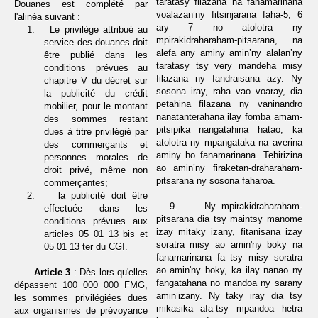
taratasy filazana na fanamarinana
Douanes est complété par
voalazan’ny fitsinjarana faha-5, 6
l'alinéa suivant :
ary 7 no atolotra ny
1.
Le privilège attribué au
mpirakidraharaham-pitsarana, na
service des douanes doit
alefa any aminy amin’ny alalan’ny
être publié dans les
taratasy tsy very mandeha misy
conditions prévues au
filazana ny fandraisana azy. Ny
chapitre V du décret sur
sosona
iray, raha vao voaray, dia
la publicité du crédit
petahina filazana ny vaninandro
mobilier, pour le montant
nanatanterahana ilay fomba amam-
des sommes restant
pitsipika nangatahina hatao, ka
dues à titre privilégié par
atolotra ny mpangataka na averina
des commerçants et
aminy ho fanamarinana. Tehirizina
personnes morales de
ao amin’ny firaketan-draharaham-
droit privé, même non
pitsarana ny sosona faharoa.
commerçantes;
2.
la publicité doit être
9.
Ny mpirakidraharaham-
effectuée dans les
pitsarana dia tsy maintsy manome
conditions prévues aux
izay mitaky izany,
fitanisana izay
articles 05 01 13 bis et
soratra misy ao amin'ny boky na
05 01 13 ter du CGI.
fanamarinana fa tsy misy soratra
ao amin'ny boky, ka ilay nanao ny
Article
3
:
Dès lors qu'elles
fangatahana no mandoa ny sarany
dépassent 100 000 000 FMG,
amin’izany. Ny taky iray dia tsy
les sommes privilégiées dues
mikasika afa-tsy mpandoa hetra
aux organismes de prévoyance