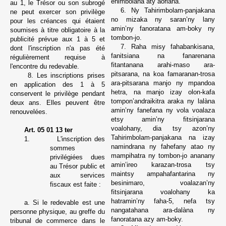
enimbolana aty aoriana.
au 1, le Trésor ou son subrogé
6. Ny Tahirimbolam-panjakana
ne peut exercer son privilège
no mizaka ny saran’ny lany
pour les créances qui étaient
amin’ny fanoratana am-boky ny
soumises à titre obligatoire à la
tombon-jo.
publicité prévue aux 1 à 5 et
7. Raha misy fahabankisana,
dont l'inscription n'a pas été
fanitsiana na fanarenana
régulièrement requise à
fitantanana arahi-maso ara-
l'encontre du redevable.
pitsarana, na koa famaranan-trosa
8. Les inscriptions prises
ara-pitsarana manjo ny mpandoa
en application des 1 à 5
hetra, na manjo izay olon-kafa
conservent le privilège pendant
tompon’andraikitra araka ny lalàna
deux
ans. Elles peuvent être
amin’ny fanefana ny vola voalaza
renouvelées.
etsy amin’ny fitsinjarana
voalohany, dia tsy azon’ny
Art. 05 01 13 ter
Tahirimbolam-panjakana na izay
1.
L'inscription des
namindrana ny fahefany atao ny
sommes
mampihatra ny tombon-jo ananany
privilégiées dues
amin’ireo karazan-trosa tsy
au Trésor public et
maintsy ampahafantarina ny
aux services
besinimaro, voalazan’ny
fiscaux est faite :
fitsinjarana voalohany ka
hatramin’ny faha-5, nefa tsy
a. Si le redevable est une
nangatahana ara-dalàna ny
personne physique, au greffe du
fanoratana azy am-boky.
tribunal de commerce dans le