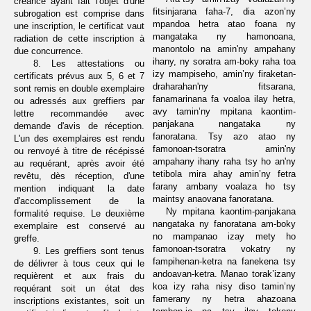
créance ayant fait l'objet d'une
fitsinjarana faha-7, dia azon’ny
subrogation est comprise dans
mpandoa hetra atao foana ny
une inscription, le certificat vaut
mangataka
ny hamonoana,
radiation de cette inscription à
manontolo na amin'ny ampahany
due concurrence.
ihany, ny soratra am-boky
raha toa
8. Les attestations ou
izy mampiseho, amin’ny firaketan-
certificats prévus aux 5, 6 et 7
draharahan'ny fitsarana,
sont remis en double exemplaire
fanamarinana fa voaloa ilay hetra,
ou adressés aux greffiers par
avy tamin’ny mpitana kaontim-
lettre recommandée avec
panjakana nangataka ny
demande d'avis de réception.
fanoratana. Tsy azo atao ny
L'un des exemplaires est rendu
famonoan-tsoratra amin'ny
ou renvoyé à titre de récépissé
ampahany ihany raha tsy ho an'ny
au requérant, après avoir été
tetibola mira ahay amin’ny fetra
revêtu, dès réception, d'une
farany ambany voalaza ho tsy
mention indiquant la date
maintsy anaovana fanoratana.
d'accomplissement de la
Ny mpitana kaontim-panjakana
formalité requise. Le deuxième
nangataka ny fanoratana am-boky
exemplaire est conservé au
no mampanao izay mety ho
greffe.
famonoan-tsoratra vokatry ny
9. Les greffiers sont tenus
fampihenan-ketra na fanekena tsy
de délivrer à tous ceux qui le
andoavan-ketra. Manao torak’izany
requièrent et aux frais du
koa izy raha nisy diso tamin’ny
requérant soit un état des
famerany ny hetra ahazoana
inscriptions existantes, soit un