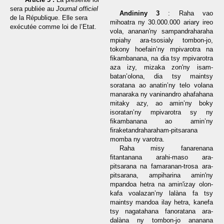
sera publiée au
Journal
officiel
Andininy 3
: Raha vao
de la République. Elle sera
mihoatra ny 30.000.000 ariary ireo
exécutée comme loi de l’Etat.
vola, ananan'ny sampandraharaha
mpiahy ara-tsosialy tombon-jo,
tokony hoefain’ny mpivarotra na
fikambanana, na dia tsy mpivarotra
aza izy, mizaka zon'ny isam-
batan’olona, dia tsy maintsy
soratana ao anatin’ny telo volana
manaraka ny vaninandro ahafahana
mitaky azy, ao amin’ny boky
isoratan’ny mpivarotra sy ny
fikambanana ao amin’ny
firaketandraharaham-pitsarana
momba ny varotra.
Raha misy fanarenana
fitantanana arahi-maso ara-
pitsarana na famaranan-trosa ara-
pitsarana, ampiharina amin'ny
mpandoa hetra na amin'izay olon-
kafa voalazan’ny lalàna fa tsy
maintsy mandoa ilay hetra, kanefa
tsy nagatahana fanoratana ara-
dalàna ny tombon-jo ananana