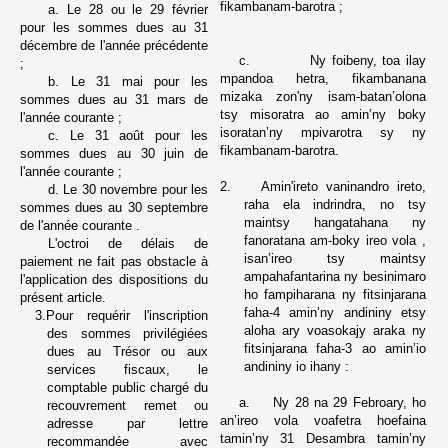
fikambanam-barotra ;
a. Le 28 ou le 29 février
pour les sommes dues au 31
décembre de l'année précédente
c.
Ny foibeny, toa ilay
;
mpandoa hetra, fikambanana
b. Le 31 mai pour les
mizaka zon'ny isam-batan’olona
sommes dues au 31 mars de
tsy misoratra ao amin’ny boky
l'année courante ;
isoratan’ny mpivarotra sy ny
c. Le 31 août pour les
fikambanam-barotra.
sommes dues au 30 juin de
l'année courante ;
2.
Amin'ireto vaninandro ireto,
d. Le 30 novembre pour les
raha ela indrindra, no tsy
sommes dues au 30 septembre
maintsy hangatahana ny
de l'année courante .
fanoratana am-boky ireo vola ,
L'octroi de délais de
isan’ireo tsy maintsy
paiement ne fait pas obstacle à
ampahafantarina ny besinimaro
l'application des dispositions du
ho fampiharana ny fitsinjarana
présent article.
faha-4 amin’ny andininy etsy
3.
Pour requérir l'inscription
aloha ary voasokajy araka ny
des sommes privilégiées
fitsinjarana faha-3 ao amin’io
dues au Trésor ou aux
andininy io ihany :
services fiscaux, le
comptable public chargé du
a.
Ny 28 na 29 Febroary, ho
recouvrement remet ou
an’ireo vola voafetra hoefaina
adresse par lettre
tamin’ny 31 Desambra tamin’ny
recommandée avec