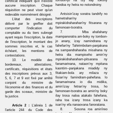
tombon-jo na tsy ilay tokony
certificat indiquant qu'il n'existe
handoa ny hetra no notondroiny.
aucune inscription. Chaque
réquisition ne peut viser qu'un
Antsisin’izay soratra tandrify no
redevable nommément désigné.
hametrahan'ny
L'état des inscriptions
mpirakidraharahan'ny fitsarana ny
délivré par le greffier doit
famonoan-tsoratra.
comporter l'indication du
7.
Mba ahafahany
comptable ou du tiers subrogé
mampanoratra am-boky
ny tombon-
ayant requis l'inscription, la date
jo anany, izay namindrana ny
de l'inscription, le montant des
fahefan'ny Tahirimbolam-panjakana
sommes inscrites et, le cas
na sampandraharaha misahana ny
échéant, les mentions de
hetra dia mampiseho amin’ny
contestations.
mpirakidraharaham-pitsarana ny
10. Le modèle des
fanamarinana, nataon’ny mpitana
bordereaux, attestations,
kaontim--panjakana miadidy ny
certificats, réquisitions et états
fitakiam-bola ary milaza ny
des inscriptions prévus aux 3,
fisian’ny famindram-pahefana. Io
5, 6, 7 et 9 est fixé par arrêté
fanamarinana io dia midika,
conjoint du ministre de
amin’izay fetran’ny trosa, ho
l'économie et des finances et du
famonoan-tsoratra ao amin'ny boky
garde des sceaux, ministre de
ilay trosa naloa atakalo fahefana,
la justice.
raha toa izany trosa izany ka
isan’ny efa nanaovana fanoratana.
Article 2 :
L'alinéa 1 de
8.
Sosona roa amin'ireo
l'article 244 du Code des