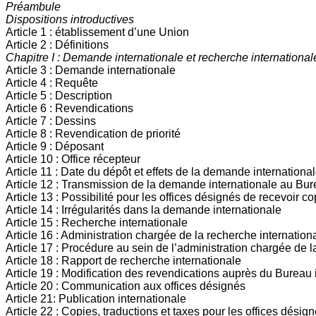
Préambule
Dispositions introductives
Article 1 : établissement d’une Union
Article 2 : Définitions
Chapitre I : Demande internationale et recherche international
Article 3 : Demande internationale
Article 4 : Requête
Article 5 : Description
Article 6 : Revendications
Article 7 : Dessins
Article 8 : Revendication de priorité
Article 9 : Déposant
Article 10 : Office récepteur
Article 11 : Date du dépôt et effets de la demande internationa
Article 12 : Transmission de la demande internationale au Bure
Article 13 : Possibilité pour les offices désignés de recevoir 
Article 14 : Irrégularités dans la demande internationale
Article 15 : Recherche internationale
Article 16 : Administration chargée de la recherche internation
Article 17 : Procédure au sein de l’administration chargée de l
Article 18 : Rapport de recherche internationale
Article 19 : Modification des revendications auprès du Bureau 
Article 20 : Communication aux offices désignés
Article 21: Publication internationale
Article 22 : Copies, traductions et taxes pour les offices désig