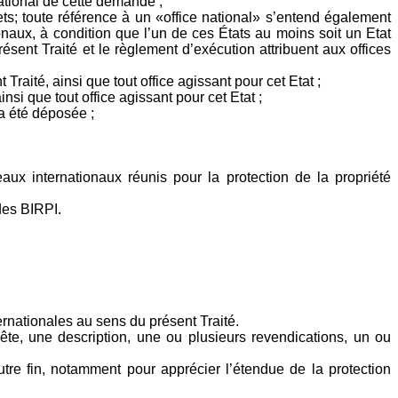
national de cette demande ;
ets; toute référence à un «office national» s’entend également
naux, à condition que l’un de ces États au moins soit un Etat
ésent Traité et le règlement d’exécution attribuent aux offices
Traité, ainsi que tout office agissant pour cet Etat ;
insi que tout office agissant pour cet Etat ;
 a été déposée ;
eaux internationaux réunis pour la protection de la propriété
des BIRPI.
rnationales au sens du présent Traité.
te, une description, une ou plusieurs revendications, un ou
utre fin, notamment pour apprécier l’étendue de la protection