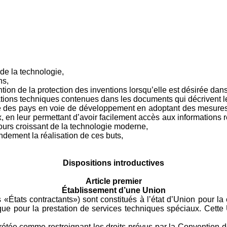
de la technologie,
ns,
tion de la protection des inventions lorsqu’elle est désirée dan
rmations techniques contenues dans les documents qui décrivent l
e des pays en voie de développement en adoptant des mesures d
x, en leur permettant d’avoir facilement accès aux informations r
jours croissant de la technologie moderne,
ndement la réalisation de ces buts,
Dispositions introductives
Article premier
É
tablissement d’une Union
 «États contractants») sont constitués à l’état d’Union pour l
que pour la prestation de services techniques spéciaux. Cett
rétée comme restreignant les droits prévus par la Convention de 