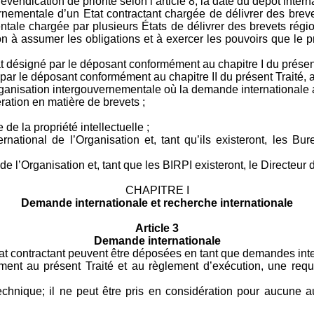
endication de priorité selon l’article 8, la date du dépôt inter
ernementale d’un Etat contractant chargée de délivrer des brev
ale chargée par plusieurs États de délivrer des brevets régio
ion à assumer les obligations et à exercer les pouvoirs que le pr
tat désigné par le déposant conformément au chapitre I du présent 
u par le déposant conformément au chapitre II du présent Traité, a
’organisation intergouvernementale où la demande internationale
ration en matière de brevets ;
de la propriété intellectuelle ;
national de l’Organisation et, tant qu’ils existeront, les Bur
e l’Organisation et, tant que les BIRPI existeront, le Directeur 
CHAPITRE I
Demande internationale et recherche internationale
Article 3
Demande internationale
at contractant peuvent être déposées en tant que demandes inte
ent au présent Traité et au règlement d’exécution, une requê
echnique; il ne peut être pris en considération pour aucune a