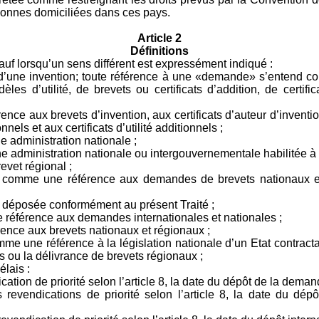
sonnes domiciliées dans ces pays.
Article 2
Définitions
auf lorsqu’un sens différent est expressément indiqué :
’une invention; toute référence à une «demande» s’entend c
odèles d’utilité, de brevets ou certificats d’addition, de certific
ce aux brevets d’invention, aux certificats d’auteur d’invention,
nnels et aux certificats d’utilité additionnels ;
ne administration nationale ;
ne administration nationale ou intergouvernementale habilitée à d
vet régional ;
nd comme une référence aux demandes de brevets nationaux 
 déposée conformément au présent Traité ;
 référence aux demandes internationales et nationales ;
rence aux brevets nationaux et régionaux ;
mme une référence à la législation nationale d’un Etat contract
s ou la délivrance de brevets régionaux ;
élais :
ion de priorité selon l’article 8, la date du dépôt de la demand
revendications de priorité selon l’article 8, la date du dép