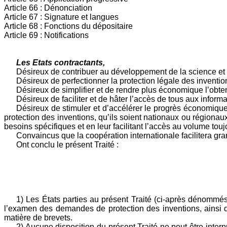
Article 66 : Dénonciation
Article 67 : Signature et langues
Article 68 : Fonctions du dépositaire
Article 69 : Notifications
Les Etats contractants,
Désireux de contribuer au développement de la science et 
Désireux de perfectionner la protection légale des inventio
Désireux de simplifier et de rendre plus économique l’obten
Désireux de faciliter et de hâter l’accès de tous aux info
Désireux de stimuler et d’accélérer le progrès économiqu
protection des inventions, qu’ils soient nationaux ou régionau
besoins spécifiques et en leur facilitant l’accès au volume tou
Convaincus que la coopération internationale facilitera gra
Ont conclu le présent Traité :
1) Les États parties au présent Traité (ci-après dénommés
l’examen des demandes de protection des inventions, ainsi 
matière de brevets.
2) Aucune disposition du présent Traité ne peut être interp