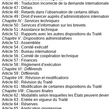
Article 46 : Traduction incorrecte de la demande internationale
Article 47 : Délais
Article 48 : Retards dans l’observation de certains délais
Article 49 : Droit d’exercer auprès d’administrations internatio
Chapitre IV : Services techniques
Article 50 : Services d’information sur les brevets
Article 51 : Assistance technique
Article 52 : Rapports avec les autres dispositions du Traité
Chapitre V : Dispositions administratives
Article 53 : Assemblée
Article 54 : Comité exécutif
Article 55 : Bureau international
Article 56 : Comité de coopération technique
Article 57 : Finances
Article 58 : Règlement d’exécution
Chapitre VI : Différends
Article 59 : Différends
Chapitre VII : Révision et modifications
Article 60 : Révision du Traité
Article 61 : Modification de certaines dispositions du Traité
Chapitre VIII : Clauses finales
Article 62 : Modalités selon lesquelles les États peuvent deveni
Article 63 : Entrée en vigueur du Traité
Article 64 : Réserves
Article 65 : Application progressive