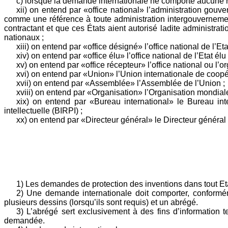
c) lorsque la demande internationale ne comporte aucune rev
xii) on entend par «office national» l’administration gouv
comme une référence à toute administration intergouvernement
contractant et que ces États aient autorisé ladite administrat
nationaux ;
xiii) on entend par «office désigné» l’office national de l’E
xiv) on entend par «office élu» l’office national de l’Etat él
xv) on entend par «office récepteur» l’office national ou l
xvi) on entend par «Union» l’Union internationale de coopé
xvii) on entend par «Assemblée» l’Assemblée de l’Union ;
xviii) on entend par «Organisation» l’Organisation mondiale 
xix) on entend par «Bureau international» le Bureau inter
intellectuelle (BIRPI) ;
xx) on entend par «Directeur général» le Directeur général d
1) Les demandes de protection des inventions dans tout Et
2) Une demande internationale doit comporter, conformém
plusieurs dessins (lorsqu’ils sont requis) et un abrégé.
3) L’abrégé sert exclusivement à des fins d’information t
demandée.