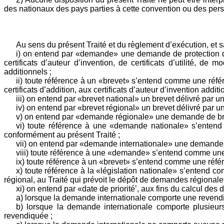
des nationaux des pays parties à cette convention ou des per
Au sens du présent Traité et du règlement d’exécution, et s
i) on entend par «demande» une demande de protection d
certificats d’auteur d’invention, de certificats d’utilité, de m
additionnels ;
ii) toute référence à un «brevet» s’entend comme une référen
certificats d’addition, aux certificats d’auteur d’invention additio
iii) on entend par «brevet national» un brevet délivré par u
iv) on entend par «brevet régional» un brevet délivré par u
v) on entend par «demande régionale» une demande de bre
vi) toute référence à une «demande nationale» s’ente
conformément au présent Traité ;
vii) on entend par «demande internationale» une demande
viii) toute référence à une «demande» s’entend comme une
ix) toute référence à un «brevet» s’entend comme une réfé
x) toute référence à la «législation nationale» s’entend co
régional, au Traité qui prévoit le dépôt de demandes régionale
xi) on entend par «date de priorité’, aux fins du calcul des d
a) lorsque la demande internationale comporte une revendicat
b) lorsque la demande internationale comporte plusieurs 
revendiquée ;