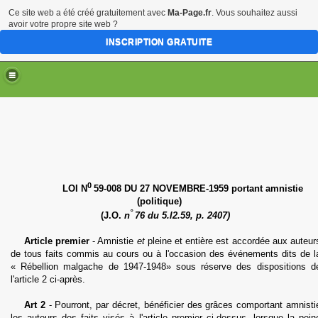
Ce site web a été créé gratuitement avec
Ma-Page.fr
. Vous souhaitez aussi
avoir votre propre site web ?
INSCRIPTION GRATUITE
0
LOI N
59-008 DU 27 NOVEMBRE-1959 portant amnistie
(politique)
°
(J.O.
n
76 du 5.l2.59, p. 2407)
Article premier
- Amnistie
et
pleine et entière est accordée aux auteur
de tous faits commis au cours ou à l'occasion des événements dits de l
« Rébellion malgache de 1947-1948» sous réserve des dispositions d
l'article 2 ci-après.
Art 2
- Pourront, par décret, bénéficier des grâces comportant amnisti
les au­teurs des faits visés à l'article premier ci-dessus, lorsque la pein