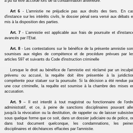
a pu lui être accordé lors de la condamnation antérieure.
Art 6
- L'amnistie ne préjudicie pas aux droits des tiers. En ca
d'instance sur les intérêts civils, le dossier pénal sera versé aux débats e
mis à la disposition des parties.
Art. 7
- L’amnistie est applicable aux frais de poursuite et d'instanc
avancés par l’Etat.
Art. 8
- Les contestations sur le bénéfice de la présente amnistie son
soumises aux règles de compétence et de procédure prévues par le
articles 597 et suivants du Code d'instruction criminelle
Lorsque le droit au bénéfice de l'amnistie est réclamé par un inculpé
prévenu ou accusé, la requête doit être présentée à la juridictio
compétente pour statuer sur la poursuite. Si la décision a été rendue pa
une cour criminelle, la requête est soumise à la chambre des mises e
accusation.
Art. 9
– Il est interdit à tout magistrat ou fonctionnaire de l'ordr
administratif, et ce, à peine de sanctions disciplinaires pouvant alle
jusqu'à la révocation ou la destitution, de rappeler ou de laisser subsister
sous quelque forme que ce soit, dans un dossier judiciaire ou de police, o
dans tout document quelconque, les condamnations, les peine
disciplinaires et déchéances effacées par l'amnistie.