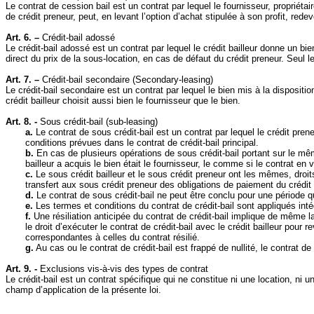
Le contrat de cession bail est un contrat par lequel le fournisseur, propriétai
de crédit preneur, peut, en levant l’option d’achat stipulée à son profit, redev
Art. 6. –
Crédit‑bail adossé
Le crédit-bail adossé est un contrat par lequel le crédit bailleur donne un bi
direct du prix de la sous‑location, en cas de défaut du crédit preneur. Seul le
Art. 7. –
Crédit‑bail secondaire (
Secondary‑leasing
)
Le crédit‑bail secondaire est un contrat par lequel le bien mis à la dispositio
crédit bailleur choisit aussi bien le fournisseur que le bien.
Art. 8. -
Sous crédit‑bail (sub‑leasing)
a.
Le contrat de sous crédit‑bail est un contrat par lequel le crédit pren
conditions prévues dans le contrat de crédit‑bail principal.
b.
En cas de plusieurs opérations de sous crédit‑bail portant sur le mêm
bailleur a acquis le bien était le fournisseur, le comme si le contrat en v
c.
Le sous crédit bailleur et le sous crédit preneur ont les mêmes, droits 
transfert aux sous crédit preneur des obligations de paiement du crédit
d.
Le contrat de sous crédit‑bail ne peut être conclu pour une période qu
e.
Les termes et conditions du contrat de crédit‑bail sont
appliqués inté
f.
Une résiliation anticipée du contrat de crédit‑bail implique de même la
le droit d’exécuter le contrat de crédit‑bail avec le crédit bailleur pour
correspondantes à celles du contrat résilié.
g.
Au cas ou le contrat de crédit‑bail est frappé de nullité, le contrat de
Art. 9. -
Exclusions vis‑à‑vis des types de contrat
Le crédit‑bail est un contrat spécifique qui ne constitue ni une location, ni
champ d’application de la présente loi.