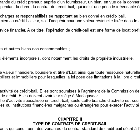
 demande du crédit preneur, auprès d’un fournisseur, un bien, en vue de la don
pendant la durée du contrat de crédit‑bail, qui inclut une période irrévocable é
 charges et responsabilités se rapportant au bien donné en crédit- bail.
la bien au crédit bailleur, soit l’acquérir pour une valeur résiduelle fixée dans l
ice financier. A ce titre, l’opération de crédit‑bail est une forme de
location‑
ules et autres biens non consommables ;
éléments incorporels, dont notamment les droits de propriété industrielle.
te valeur financière, boursière et titre d’Etat ainsi que toute ressource naturel
liers et immobiliers pour lesquelles la loi pose des limitations à la libre circul
e activité de crédit‑bail. Elles sont soumises à l’agrément de
la Commission
de 
s de crédit. Elles doivent avoir leur siège à Madagascar.
 d’activité spécialisée en crédit‑bail, seule cette branche d’activité est soum
s ou institutions financières malgaches ou étrangères pour exercer l’activité de
CHAPITRE II
TYPE DE CONTRATS DE CREDIT‑BAIL
nts qui constituent des variantes du contrat standard de crédit‑bail décrit à l’