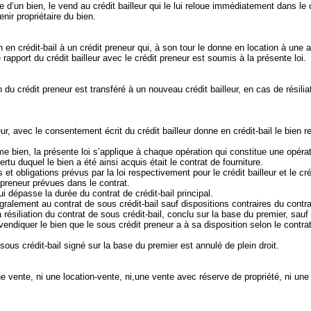
re d’un bien, le vend au crédit bailleur qui le lui reloue immédiatement dans le
enir propriétaire du bien.
en en crédit‑bail à un crédit preneur qui, à son tour le donne en location à une 
 rapport du crédit bailleur avec le crédit preneur est soumis à la présente loi.
n du crédit preneur est transféré à un nouveau crédit bailleur, en cas de résiliat
eur, avec le consentement écrit du crédit bailleur donne en crédit‑bail le bien r
e bien, la présente loi s’applique à chaque opération qui constitue une opérat
ertu duquel le bien a été ainsi acquis était le contrat de fourniture.
et obligations prévus par la loi respectivement pour le crédit bailleur et le cr
 preneur prévues dans le contrat.
i dépasse la durée du contrat de crédit‑bail principal.
gralement au contrat de sous crédit‑bail sauf dispositions contraires du contra
 résiliation du contrat de sous crédit‑bail, conclu sur la base du premier, sau
 revendiquer le bien que le sous crédit preneur a à sa disposition selon le contr
 sous crédit‑bail signé sur la base du premier est annulé de plein droit.
 une vente, ni une location-vente, ni,une vente avec réserve de propriété, ni 