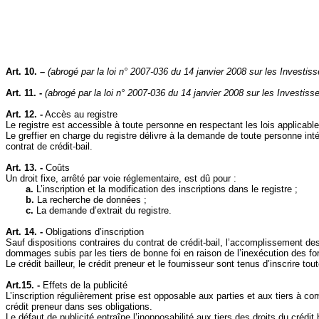
Art. 10. –
(abrogé par la loi n° 2007-036 du 14 janvier 2008 sur les Invest
Art. 11. -
(abrogé par la loi n° 2007-036 du 14 janvier 2008 sur les Investi
Art. 12. -
Accès au registre
Le registre est accessible à toute personne en respectant les lois applicable
Le greffier en charge du registre délivre à la demande de toute personne inté
contrat de crédit‑bail.
Art. 13. -
Coûts
Un droit fixe, arrêté par voie réglementaire, est dû pour :
a.
L’inscription et la modification des inscriptions dans le registre ;
b.
La recherche de données ;
c.
La demande d’extrait du registre.
Art. 14. -
Obligations d’inscription
Sauf dispositions contraires du contrat de crédit‑bail, l’accomplissement des
dommages subis par les tiers de bonne foi en raison de l’inexécution des form
Le crédit bailleur, le crédit preneur et le fournisseur sont tenus d’inscrire to
Art.15. -
Effets de la publicité
L’inscription régulièrement prise est opposable aux parties et aux tiers à comp
crédit preneur dans ses obligations.
Le défaut de publicité entraîne l’inopposabilité aux tiers des droits du crédit