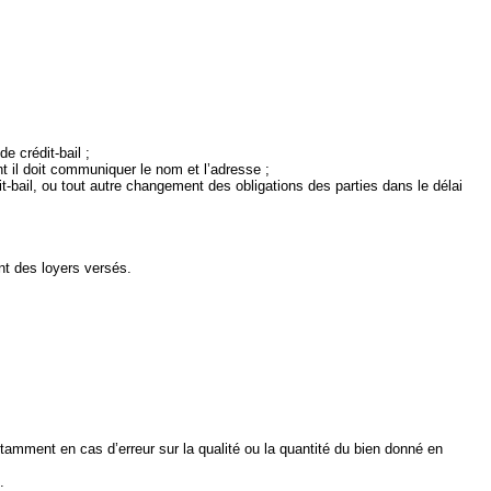
e crédit‑bail ;
nt il doit communiquer le nom et l’adresse ;
it‑bail, ou tout autre changement des obligations des parties dans le délai
nt des loyers versés.
notamment en cas d’erreur sur la qualité ou la quantité du bien donné en
.