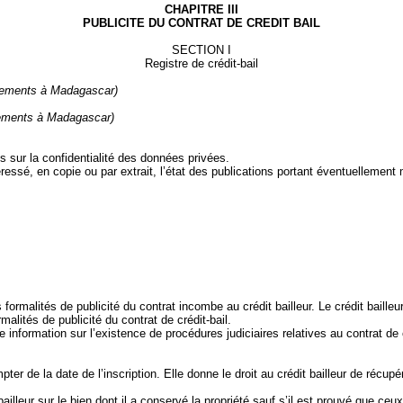
CHAPITRE III
PUBLICITE DU CONTRAT DE CREDIT BAIL
SECTION I
Registre de crédit‑bail
issements à Madagascar)
ssements à Madagascar)
s sur la confidentialité des données privées.
ressé, en copie ou par extrait, l’état des publications portant éventuellement
 formalités de publicité du contrat incombe au crédit bailleur. Le crédit baill
alités de publicité du contrat de crédit‑bail.
ute information sur l’existence de procédures judiciaires relatives au contrat de c
ter de la date de l’inscription. Elle donne le droit au crédit bailleur de récupé
 bailleur sur le bien dont il a conservé la propriété sauf s’il est prouvé que ce