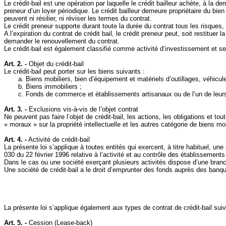
Le crédit‑bail est une opération par laquelle le crédit bailleur achète, à la
preneur d’un loyer périodique. Le crédit bailleur demeure propriétaire du bien 
peuvent ni résilier, ni réviser les termes du contrat.
Le crédit preneur supporte durant toute la durée du contrat tous les risques,
A l’expiration du contrat de crédit bail, le crédit preneur peut, soit restituer 
demander le renouvellement du contrat.
Le crédit-bail est également classifié comme activité d’investissement et serv
Art. 2. -
Objet du crédit‑bail
Le crédit-bail peut porter sur les biens suivants :
a. Biens mobiliers, bien d’équipement et matériels d’outillages, véhic
b. Biens immobiliers ;
c. Fonds de commerce et établissements artisanaux ou de l’un de leurs 
Art. 3. -
Exclusions vis‑à‑vis de l’objet contrat
Ne peuvent pas faire l’objet de crédit‑bail, les actions, les obligations et tou
« moraux » sur la propriété intellectuelle et les autres catégorie de biens mobi
Art. 4. -
Activité de crédit‑bail
La présente loi s’applique à toutes entités qui exercent, à titre habituel, un
030 du 22 février 1996 relative à l’activité et au contrôle des établissement
Dans le cas ou une société exerçant plusieurs activités dispose d’une branche
Une société de crédit-bail a le droit d’emprunter des fonds auprès des banque
La présente loi s’applique également aux types de contrat de crédit-bail suiva
Art. 5. -
Cession (
Lease‑back
)