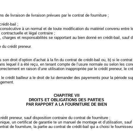
 de livraison de livraison prévues par le contrat de fourniture ;
rédit‑bail ;
re consécutive à un normal et de toute modification du matériel convenu entre le
 contractuelle et légal contraire ;
 charges et responsabilités se rapportant au bien donné en crédit‑bail, sauf di
e du crédit preneur.
as son droit d’option d’achat à la fin du contrat de crédit‑bail ou, b) si le contr
ans lequel il a été reçu, en tenant compte de l’usure normale ou selon les con
rrectement en raison d’une utilisation inappropriée par le crédit preneur, le cr
rd, le crédit bailleur a le droit de lui demander des payements pour la périod
magement.
CHAPITRE VII
DROITS ET OBLIGATIONS
DES PARTIES
PAR RAPPORT A
LA FOURNITURE
DE
BIEN
rédit preneur, sauf disposition contraire du contrat de fourniture ;
ique, un certificat de garantie te un manuel de montage et d’utilisation, sauf d
ntrat de fourniture, la partie au contrat de crédit‑bail qui a choisi le four