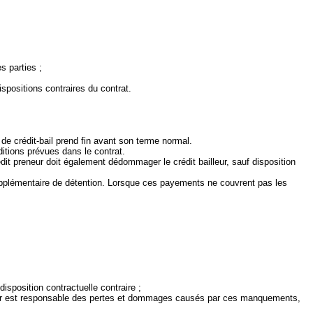
s parties ;
spositions contraires du contrat.
at de crédit‑bail prend fin avant son terme normal.
ditions prévues dans le contrat.
édit preneur doit également dédommager le crédit bailleur, sauf disposition
e supplémentaire de détention. Lorsque ces payements ne couvrent pas les
isposition contractuelle contraire ;
nisseur est responsable des pertes et dommages causés par ces manquements,