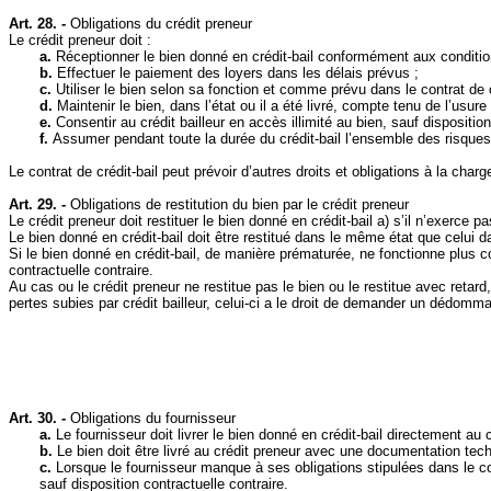
Art. 28. -
Obligations du crédit preneur
Le crédit preneur doit :
a.
Réceptionner le bien donné en crédit‑bail conformément aux conditions
b.
Effectuer le paiement des loyers dans les délais prévus ;
c.
Utiliser le bien selon sa fonction et comme prévu dans le contrat de c
d.
Maintenir le bien, dans l’état ou il a été livré, compte tenu de l’usu
e.
Consentir au crédit bailleur en accès illimité au bien, sauf disposition
f.
Assumer pendant toute la durée du crédit‑bail l’ensemble des risques,
Le contrat de crédit‑bail peut prévoir d’autres droits et obligations à la charg
Art. 29. -
Obligations de restitution du bien par le crédit preneur
Le crédit preneur doit restituer le bien donné en crédit‑bail a) s’il n’exerce p
Le bien donné en crédit‑bail doit être restitué dans le même état que celui d
Si le bien donné en crédit‑bail, de manière prématurée, ne fonctionne plus co
contractuelle contraire.
Au cas ou le crédit preneur ne restitue pas le bien ou le restitue avec reta
pertes subies par crédit bailleur, celui-ci a le droit de demander un dédom
Art. 30. -
Obligations du fournisseur
a.
Le fournisseur doit livrer le bien donné en crédit‑bail directement au c
b.
Le bien doit être livré au crédit preneur avec une documentation techn
c.
Lorsque le fournisseur manque à ses obligations stipulées dans le co
sauf disposition contractuelle contraire.