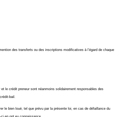
 mention des transferts ou des inscriptions modificatives à l’égard de chaque
eur et le crédit preneur sont néanmoins solidairement responsables des
rédit‑bail.
rer le bien loué, tel que prévu par la présente loi, en cas de défaillance du
ux-ci en ont eu connaissance.