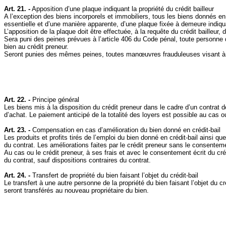
Art. 21. -
Apposition d’une plaque indiquant la propriété du crédit bailleur
A l’exception des biens incorporels et immobiliers, tous les biens donnés en c
essentielle et d’une manière apparente, d’une plaque fixée à demeure indiquant l
L’apposition de la plaque doit être effectuée, à la requête du crédit bailleur,
Sera puni des peines prévues à l’article 406 du Code pénal, toute personne qui
bien au crédit preneur.
Seront punies des mêmes peines, toutes manœuvres frauduleuses visant à cach
Art. 22. -
Principe général
Les biens mis à la disposition du crédit preneur dans le cadre d’un contrat de 
d’achat. Le paiement anticipé de la totalité des loyers est possible au cas ou 
Art. 23. -
Compensation en cas d’amélioration du bien donné en crédit‑bail
Les produits et profits tirés de l’emploi du bien donné en crédit‑bail ainsi q
du contrat. Les améliorations faites par le crédit preneur sans le consentem
Au cas ou le crédit preneur, à ses frais et avec le consentement écrit du cré
du contrat, sauf dispositions contraires du contrat.
Art. 24. -
Transfert de propriété du bien faisant l’objet du crédit‑bail
Le transfert à une autre personne de la propriété du bien faisant l’objet du créd
seront transférés au nouveau propriétaire du bien.