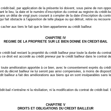
rédit‑bail, par application de la présente loi doivent, sous peine de non oppos
e lieu, la date et le numéro d’inscription du contrat au registre du crédit‑bail 
 dans un délai de vingt jours courant à compter de la date d’inscription du contr
 fait obstacle à l’apposition de telle plaque ou qui détruit, retire ou recouvre
er aux tiers le fait que le bien appartienne au crédit bailleur.
CHAPITRE IV
REGIME DE
LA PROPRIETE
SUR
LE BIEN DONNE EN CREDIT-BAIL
crédit‑bail restant la propriété du crédit bailleur pour toute la durée du contr
ce droit est accordé au crédit preneur par le crédit bailleur dans le contrat de 
ue toute amélioration apportée à ce bien, avec le consentement exprès du crédit b
ent du décret bailleur ne lui seront pas ainsi compensées, à moins de dispositi
dit bailleur a fait des améliorations aux biens qui en sont inséparables sans 
it‑bail n’entraîne ni la résiliation, ni la modification du contrat de crédit‑bail.
CHAPITRE V
DROITS ET OBLIGATIONS DU CREDIT BAILLEUR