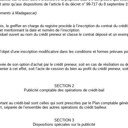
 ainsi qu’aux dispositions de l’article 6 du décret n°
99‑717 du 8 septembre 1999
ssements à Madagascar)
mis, le greffier en charge du registre procède à l’inscription du contrat du créd
 et mentionnant la date et numéro de l’inscription.
viduel ouvert au nom du crédit preneur et classe le contrat déposé et un exempl
l’objet d’une inscription modificative dans les conditions et formes prévues pour 
 levée de son option d’achat par le crédit preneur, soit en cas de résiliation ou 
er à cet effet, soit l’acte de cession du bien au profit du crédit preneur, soit 
SECTION 2
Publicité comptable des opérations de crédit‑bail
rtant au crédit‑bail sont celles qui sont prescrites par le Plan comptable géné
art, séparée de l’ensemble des autres opérations du crédit bailleur.
SECTION 3
Dispositions spéciales sur la publicité