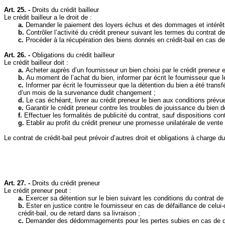
Art. 25. -
Droits du crédit bailleur
Le crédit bailleur a le droit de :
a.
Demander le paiement des loyers échus et des dommages et intérêts
b.
Contrôler l’activité du crédit preneur suivant les termes du contrat de 
c.
Procéder à la récupération des biens donnés en crédit‑bail en cas de 
Art. 26. -
Obligations du crédit bailleur
Le crédit bailleur doit :
a.
Acheter auprès d’un fournisseur un bien choisi par le crédit preneur et
b.
Au moment de l’achat du bien, informer par écrit le fournisseur que l
c.
Informer par écrit le fournisseur que la détention du bien a été trans
d’un mois de la survenance dudit changement ;
d.
Le cas échéant, livrer au crédit preneur le bien aux conditions prévue
e.
Garantir le crédit preneur contre les troubles de jouissance du bien d
f.
Effectuer les formalités de publicité du contrat, sauf dispositions cont
g.
Etablir au profit du crédit preneur une promesse unilatérale de vent
Le contrat de crédit‑bail peut prévoir d’autres droit et obligations à charge du 
Art. 27. -
Droits du crédit preneur
Le crédit preneur peut :
a.
Exercer sa détention sur le bien suivant les conditions du contrat de c
b.
Ester en justice contre le fournisseur en cas de défaillance de celui-
crédit‑bail, ou de retard dans sa livraison ;
c.
Demander des dédommagements pour les pertes subies en cas de défai