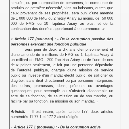
simulés, ou par interposition de personnes, le commerce de
produits de première nécessité, vins ou boissons, autres que
ceux provenant de ses propriétés, sera puni d’une amende
de 1 000 000 de FMG ou 2 hetsy Ariary au moins, de 50 000
000 de FMG ou 10 Tapitrisa Ariary au plus, et de la
confiscation des denrées appartenant à ce commerce.
»
« Article 177 (nouveau) : - De la corruption passive des
personnes exerçant une fonction publique
Sera puni de deux à dix ans d’emprisonnement et
d’une amende de 5 millions de FMG ou 1 Tapitrisa Ariary à
un milliard de FMG : 200 Tapitrisa Ariary ou de l’une de ces
deux peines seulement, le fait par une personne dépositaire
de l’autorité publique, chargée d’une mission de service
public ou investie d’un mandat électif public, de solliciter ou
d’agréer, sans droit directement ou par personne interposée,
des offres, promesses, dons, présents ou avantages
quelconques pour accomplir ou s’abstenir d’accomplir un
acte de sa fonction, de sa mission ou de son mandat, ou
facilité par sa fonction, sa mission ou son mandat.
»
Article8.
–
Il est inséré, après l’article 177, deux articles
numérotés 11-77.1 et 177.2 ainsi rédigés :
« Article 177.1 (nouveau) : - De la corruption active