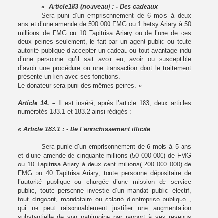
« Article183 (nouveau) : - Des cadeaux
Sera puni d’un emprisonnement de 6 mois à deux
ans et d’une amende de 500.000 FMG ou 1 hetsy Ariary à 50
millions de FMG ou 10 Tapitrisa Ariary ou de l’une de ces
deux peines seulement, le fait par un agent public ou toute
autorité publique
d’accepter un cadeau ou tout avantage indu
d’une personne qu’il sait avoir eu, avoir ou susceptible
d’avoir une procédure ou une transaction dont le traitement
présente un lien avec ses fonctions.
Le donateur sera puni des mêmes peines.
»
Article 14.
–
Il est inséré, après l’article 183, deux articles
numérotés 183.1 et 183.2 ainsi rédigés :
« Article 183.1 : - De l’enrichissement illicite
Sera punie d’un emprisonnement de 6 mois à 5 ans
et d’une amende de cinquante millions (50 000 000) de FMG
ou 10 Tapitrisa Ariary à deux cent millions( 200 000 000) de
FMG ou 40 Tapitrisa Ariary, toute personne dépositaire de
l’autorité publique ou chargée d’une mission de service
public, toute personne investie d’un mandat public électif,
tout dirigeant, mandataire ou salarié d’entreprise publique ,
qui ne peut raisonnablement justifier une augmentation
substantielle de son patrimoine par rapport à ses revenus