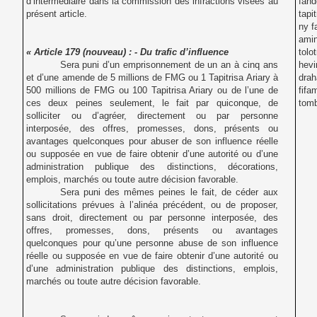
d’intermédiaire dans la commission des infractions visées au
fand
présent article.
tapi
ny f
amin
« Article 179 (nouveau) : - Du trafic d’influence
tolo
Sera puni d’un emprisonnement de un an à cinq ans
hevi
et d’une amende de 5 millions de FMG ou 1 Tapitrisa Ariary à
drah
500 millions de FMG ou 100 Tapitrisa Ariary ou de l’une de
fifa
ces deux peines seulement, le fait par quiconque, de
tom
solliciter ou d’agréer, directement ou par personne
interposée, des offres, promesses, dons, présents ou
avantages quelconques pour abuser de son influence réelle
ou supposée en vue de faire obtenir d’une autorité ou d’une
administration publique des distinctions,
décorations,
emplois, marchés ou toute autre décision favorable.
Sera puni des mêmes peines le fait, de céder aux
sollicitations prévues à l’alinéa précédent, ou de proposer,
sans droit, directement ou par personne interposée, des
offres, promesses, dons, présents ou avantages
quelconques pour qu’une personne abuse de son influence
réelle ou supposée en vue de faire obtenir d’une autorité ou
d’une administration publique des distinctions, emplois,
marchés ou toute autre décision favorable.