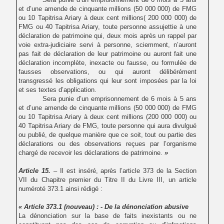
et d’une amende de cinquante millions (50 000 000) de FMG
ou 10 Tapitrisa Ariary à deux cent millions( 200 000 000) de
FMG ou 40 Tapitrisa Ariary, toute personne assujettie à une
déclaration de patrimoine qui, deux mois après un rappel par
voie extra-judiciaire servi à personne, sciemment, n’auront
pas fait de déclaration de leur patrimoine ou auront fait une
déclaration incomplète, inexacte ou fausse, ou formulée de
fausses observations, ou qui auront délibérément
transgressé les obligations qui leur sont imposées par la loi
et ses textes d’application.
Sera punie d’un emprisonnement de 6 mois à 5 ans
et d’une amende de cinquante millions (50 000 000) de FMG
ou 10 Tapitrisa Ariary à deux cent millions (200 000 000) ou
40 Tapitrisa Ariary de FMG, toute personne qui aura divulgué
ou publié, de quelque manière que ce soit, tout ou partie des
déclarations ou des observations reçues par l’organisme
chargé de recevoir les déclarations de patrimoine.
»
Article 15.
– Il est inséré, après l’article 373 de la Section
VII du Chapitre premier du Titre II du Livre III, un article
numéroté 373.1 ainsi rédigé :
« Article 373.1 (nouveau) : - De la dénonciation abusive
La dénonciation sur la base de faits inexistants ou ne