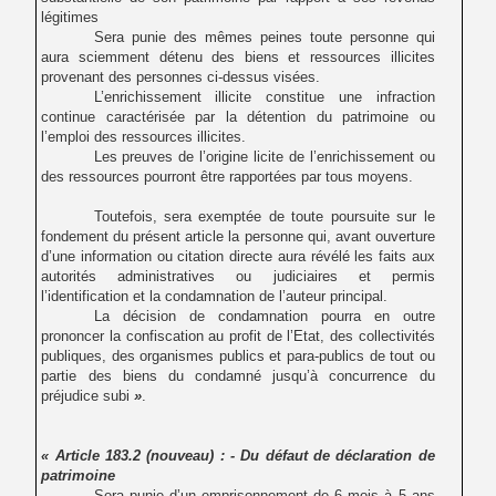
légitimes
Sera punie des mêmes peines toute personne qui
aura sciemment détenu des biens et ressources illicites
provenant des personnes ci-dessus visées.
L’enrichissement illicite constitue une infraction
continue caractérisée par la détention du patrimoine ou
l’emploi des ressources illicites.
Les preuves de l’origine licite de l’enrichissement ou
des ressources pourront être rapportées par tous moyens.
Toutefois, sera exemptée de toute poursuite sur le
fondement du présent article la personne qui, avant ouverture
d’une information ou citation directe aura révélé les faits aux
autorités administratives ou judiciaires et permis
l’identification et la condamnation de l’auteur principal.
La décision de condamnation pourra en outre
prononcer la confiscation au profit de l’Etat, des collectivités
publiques, des organismes publics et para-publics de tout ou
partie des biens du condamné jusqu’à concurrence du
préjudice subi
»
.
« Article 183.2 (nouveau) : - Du défaut de déclaration de
patrimoine
Sera punie d’un emprisonnement de 6 mois à 5 ans