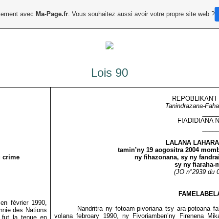
uitement avec
Ma-Page.fr
. Vous souhaitez aussi avoir votre propre site web ?
Lois 90
REPOBLIKAN’I
Tanindrazana-Fah
____
FIADIDIANA
____
LALANA LAHARA
tamin’ny
19 aogositra 2004 momba
u crime
ny fihazonana, sy ny fandra
sy ny fiaraha-
(JO n°2939 du 0
FAMELABEL
en février 1990,
Nandritra ny fotoam-pivoriana tsy ara-potoana f
nnie des Nations
volana febroary 1990, ny Fivoriamben’ny Firenena Mi
 fut la tenue en