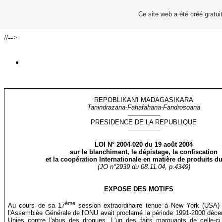
Ce site web a été créé grat
//-->
REPOBLIKAN'I MADAGASIKARA
Tanindrazana-Fahafahana-Fandrosoana
—————
PRESIDENCE DE LA REPUBLIQUE
—————
LOI
N° 2004-020 du
19 août 2004
sur le blanchiment, le dépistage, la confiscation
et la coopération Internationale en matière de produits d
(JO n°2939 du 08.11.04, p.4349)
EXPOSE DES MOTIFS
ème
Au cours de sa 17
session extraordinaire tenue à New York (USA) 
l'Assemblée Générale de l'ONU avait proclamé la période 1991-2000 déce
Unies contre l'abus des drogues. L'un des faits marquants de celle-ci