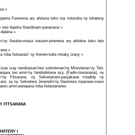
sa »
petra Fanerena ary ahitana toko roa mitondra ny lohateny
ireo fepetra fitandroam-pananana »
-dalàna »
’ny fiaraha-miasa iraisam-pirenena ary ahitàna toko telo
rana »
 mba hotsarain’ ny firenen-kafa mitaky izany »
izao izay nandraisan’ireo solontenan’ny Minisiteran’ny Teti-
jara teo amin’ny fandrafetana azy, (Fadin-tseranana), ny
an’ny Fitsarana, ny Sekretariam-panjakana miadidy ny
ara, sy ny Sekretera Jeneralin’ny Vaomiera mpanara-maso
anareo amin-panajana mba holanianareo.
NY FITSARANA
HATENY I