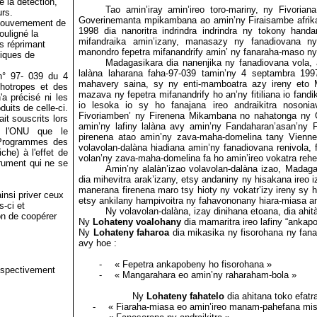
 la détection,
Tao amin’iray amin’ireo toro-mariny, ny Fivorian
urs.
Goverinemanta mpikambana ao amin’ny Firaisambe afrika
Gouvernement de
1998 dia nanoritra indrindra indrindra ny tokony hand
uligné la
mifandraika amin’izany, manasazy ny fanadiovana n
s réprimant
manondro fepetra mifanandrify amin’ ny fanaraha-maso ny
fiques de
Madagasikara dia nanenjika ny fanadiovana vola, 
lalàna laharana faha-97-039 tamin’ny 4 septambra 1
n° 97- 039 du 4
mahavery saina, sy ny enti-mamboatra azy ireny eto 
hotropes et des
mazava ny fepetra mifanandrify ho an’ny fitiliana io fan
'a précisé ni les
io lesoka io sy ho fanajana
ireo andraikitra nosonia
oduits de
celle-ci.
Fivoriamben’ ny Firenena Mikambana no nahatonga ny 
it souscrits lors
amin’ny lafiny lalàna avy amin’ny Fandaharan’asan’ny
e l'ONU que le
pirenena atao amin’ny zava-maha-domelina tany Vienne
 Programmes des
volavolan-dalàna hiadiana amin’ny fanadiovana renivola, 
che) à l'effet de
volan’ny zava-maha-domelina fa ho amin’ireo vokatra reh
trument qui ne se
Amin’ny alalàn’izao volavolan-dalàna izao, Madag
dia mihevitra arak’izany, etsy andaniny ny hisakana ire
manerana firenena maro tsy hioty ny vokatr’izy ireny sy
h
insi priver ceux
etsy ankilany hampivoitra ny fahavononany hiara-miasa ami
s-ci et
Ny volavolan-dalàna, izay dinihana etoana, dia ahi
ion de coopérer
Ny
Lohateny voalohany
dia mamaritra ireo lafiny “ankap
Ny
Lohateny faharoa
dia mikasika ny fisorohana ny fanad
avy hoe :
-
« Fepetra ankapobeny ho fisorohana »
respectivement
-
« Mangarahara eo amin’ny raharaham-bola »
Ny
Lohateny fahatelo
dia ahitana toko efatra
-
« Fiaraha-miasa eo amin’ireo manam-pahefana mis