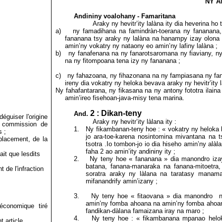
NY 
Andininy voalohany - Famaritana
Araky ny hevitr’ity lalàna ity dia heverina ho
a)
ny famadihana
na famindràn-toerana ny fananana
fananana
tsy araky ny lalàna na hanampy izay olona 
amin’ny vokatry ny nataony eo amin’ny lafiny lalàna ;
b)
ny fanafenana na ny fanarotsaromana ny fiaviany, ny 
na ny fitompoana tena izy ny fananana ;
c)
ny fahazoana, ny fihazonana na ny fampiasana ny fan
ireny dia vokatry ny heloka bevava araky ny hevitr’ity l
Ny fahafantarana, ny fikasana na ny
antony
fototra ilain
amin’ireo fisehoan-java-misy tena marina.
2 :
Dikan-teny
And.
éguiser l'origine
Araky ny hevitr’ity làlana ity :
la commission de
1.
Ny fikambanan-teny hoe : « vokatry ny heloka
s ;
jo ara-toe-karena nosintomina mivantana na 
mplacement, de la
tsotra .Io tombon-jo io dia hiseho amin’ny alàl
faha 2 ao amin’ity andininy ity ;
sait que lesdits
2.
Ny teny hoe « fananana » dia manondro iza
batana, fanana-manaraka na fanana-mitoetra, 
 de l'infraction
soratra
araky ny làlana na taratasy manama
mifanandrify amin’izany ;
3.
Ny teny hoe « fitaovana » dia manondro n
amin’ny fomba ahoana na amin’ny fomba ahoa
économique tiré
fandikan-dàlana famaizana iray na maro ;
4.
Ny teny hoe : « fikambanana mpanao heloka
t article.