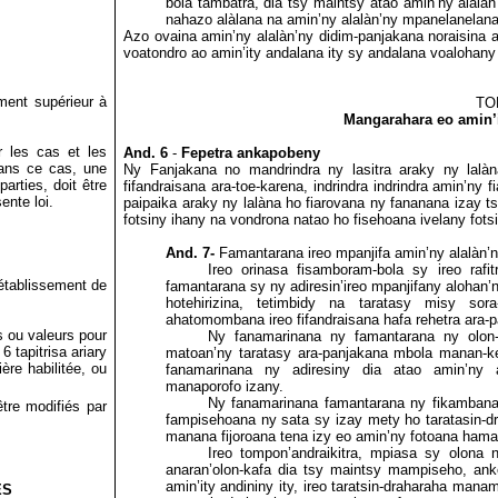
bola
tambatra, dia tsy maintsy atao amin’ny alalà
nahazo alàlana na amin’ny alalàn’ny mpanelanelana
Azo ovaina amin’ny alalàn’ny didim-panjakana noraisina 
voatondro ao amin’ity andalana ity sy andalana voalohany
ment supérieur à
TO
Mangarahara eo amin’i
r les cas et les
And. 6
-
Fepetra ankapobeny
Dans ce cas, une
Ny Fanjakana no mandrindra ny lasitra araky ny lal
parties, doit être
fifandraisana ara-toe-karena, indrindra indrindra amin’ny
ente loi.
paipaika araky ny lalàna ho fiarovana ny fananana izay 
fotsiny ihany na vondrona natao ho fisehoana ivelany fotsi
And. 7-
Famantarana ireo mpanjifa amin’ny alalàn’n
Ireo orinasa fisamboram-bola sy ireo ra
 établissement de
famantarana sy ny
adiresin’ireo mpanjifany alohan
hotehirizina, tetimbidy na taratasy misy so
ahatomombana ireo fifandraisana hafa rehetra ara-
es ou valeurs pour
Ny fanamarinana ny famantarana ny olon-t
 tapitrisa ariary
matoan’ny taratasy ara-panjakana
mbola manan-ke
ère habilitée, ou
fanamarinana ny adiresiny dia atao amin’ny a
manaporofo izany.
Ny fanamarinana famantarana ny fikambanan
être modifiés par
fampisehoana ny sata sy izay mety ho taratasin-dr
manana fijoroana tena izy
eo amin’ny fotoana haman
Ireo tompon’andraikitra, mpiasa sy olona 
anaran’olon-kafa dia tsy maintsy mampiseho, anko
amin’ity andininy ity, ireo taratsin-draharaha man
ES