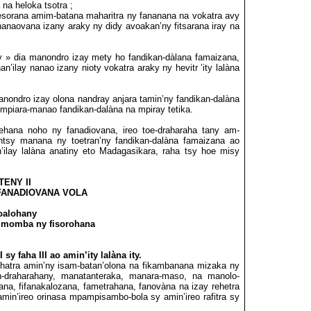
na heloka tsotra ;
esorana amim-batana maharitra ny fananana na vokatra avy
anaovana izany araky ny didy avoakan’ny fitsarana iray na
y » dia manondro izay mety ho fandikan-dàlana famaizana,
an’ilay nanao izany nioty vokatra araky ny hevitr ’ity lalàna
nondro izay olona nandray anjara tamin’ny fandikan-dalàna
, mpiara-manao fandikan-dalàna na mpiray tetika.
jehana noho ny fanadiovana, ireo toe-draharaha tany am-
intsy manana ny toetran’ny fandikan-dalàna famaizana ao
’ilay lalàna anatiny eto Madagasikara, raha tsy hoe misy
TENY II
FANADIOVANA VOLA
oalohany
 momba ny fisorohana
sy faha III ao amin’ity lalàna ity.
 mihatra amin’ny isam-batan’olona na fikambanana mizaka ny
n-draharahany, manatanteraka, manara-maso, na manolo-
zana, fifanakalozana, fametrahana, fanovàna na izay rehetra
amin’ireo orinasa mpampisambo-bola
sy amin’ireo rafitra sy