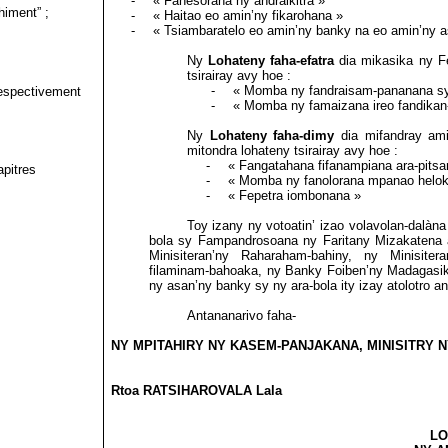
-
« Fanesorana ny andraikitra »
himent” ;
-
« Haitao eo amin’ny fikarohana »
-
« Tsiambaratelo eo amin’ny banky na eo amin’ny a
Ny
Lohateny
faha-efatra
dia mikasika ny Fe
tsirairay avy hoe :
-
« Momba ny fandraisam-pananana sy 
respectivement
-
« Momba ny famaizana ireo fandikan
Ny
Lohateny faha-dimy
dia mifandray amin
mitondra lohateny tsirairay avy hoe :
-
« Fangatahana fifanampiana ara-pitsa
apitres
-
« Momba ny fanolorana mpanao heloka
-
« Fepetra iombonana »
Toy izany ny votoatin’ izao volavolan-dalàna 
bola sy Fampandrosoana ny Faritany Mizakatena an
Minisiteran’ny Raharaham-bahiny, ny Minisiter
filaminam-bahoaka, ny Banky Foiben’ny Madagasik
ny asan’ny banky sy ny ara-bola ity izay atolotro 
Antananarivo faha-
NY MPITAHIRY NY KASEM-PANJAKANA, MINISITRY 
Rtoa RATSIHAROVALA Lala
LO