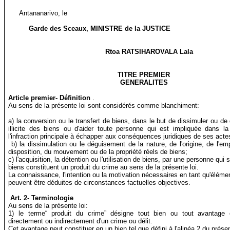
Antananarivo, le
Garde des Sceaux, MINISTRE de la JUSTICE
Rtoa RATSIHAROVALA Lala
TITRE PREMIER
GENERALITES
Article premier-
Définition
.
Au sens de la présente loi sont considérés comme blanchiment:
a) la conversion ou le transfert de biens, dans le but de dissimuler ou de d
illicite des biens ou d'aider toute personne qui est impliquée dans 
l'infraction principale à échapper aux conséquences juridiques de ses acte
b) la dissimulation ou le déguisement de la nature, de l'origine, de l'e
disposition, du mouvement ou de la propriété réels de biens;
c) l'acquisition, la détention ou l'utilisation de biens, par une personne qui 
biens constituent un produit du crime au sens de la présente loi.
La connaissance, l'intention ou la motivation nécessaires en tant qu'élément
peuvent être déduites de circonstances factuelles objectives.
Art.
2-
Terminologie
Au sens de la présente loi:
1) le terme“ produit du crime” désigne tout bien ou tout avantage 
directement ou indirectement d'un crime ou délit.
Cet avantage peut constituer en un bien tel que défini à l'alinéa 2 du présen