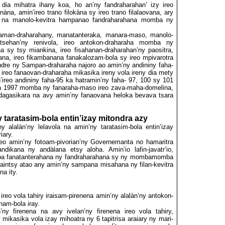
y dia mihatra ihany koa, ho an’ny fandraharahan’ izy ireo
na, amin’ireo trano filokàna sy ireo trano filalaovana, ary
 na
manolo-kevitra hampanao fandraharahana momba ny
aman-draharahany, manatanteraka, manara-maso, manolo-
etsehan’ny renivola, ireo antokon-draharaha momba ny
a sy tsy miankina, ireo fisahanan-draharahan’ny paositra,
ana, ireo fikambanana fanakalozam-bola sy ireo mpivarotra
dre ny Sampan-draharaha najoro ao amin’ny andininy faha-
a ireo fanaovan-draharaha mikasika ireny vola ireny dia mety
ireo andininy faha-95 ka hatramin’ny faha- 97, 100 sy 101
ra 1997 momba ny fanaraha-maso ireo zava-maha-domelina,
agasikara na avy amin’ny fanaovana heloka bevava tsara
y taratasim-bola entin’izay mitondra azy
alalàn’ny lelavola na amin’ny taratasim-bola entin’izay
iary.
 eo amin’ny fotoam-pivorian’ny Governemanta no hamaritra
ndikana ny andàlana etsy aloha. Amin’io lafin-javatr’io,
ba fanatanterahana ny fandraharahana sy ny mombamomba
maintsy atao any amin’ny sampana misahana ny filan-kevitra
na ity.
reo vola tahiry iraisam-pirenena amin’ny alalàn’ny antokon-
anam-bola iray.
y firenena na avy ivelan’ny firenena ireo vola tahiry,
mikasika vola izay mihoatra ny 6 tapitrisa araiary ny mari-