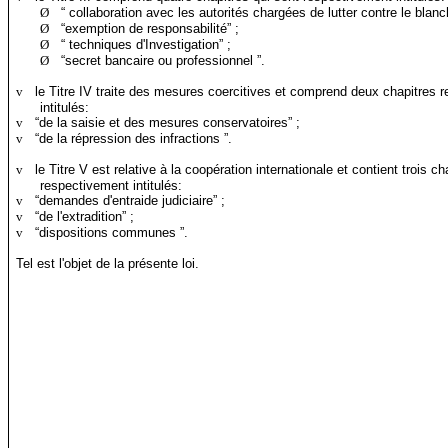
Ø
“ collaboration avec les autorités chargées de lutter contre le blanc
Ø
“exemption de responsabilité” ;
Ø
“ techniques d'Investigation” ;
Ø
“secret bancaire ou professionnel ”.
v
le Titre IV traite des mesures coercitives et comprend deux chapitres 
intitulés:
v
“de la saisie et des mesures conservatoires” ;
v
“de la répression des infractions ”.
v
le Titre V est relative à la coopération internationale et contient trois ch
respectivement intitulés:
v
“demandes d'entraide judiciaire” ;
v
“de l'extradition” ;
v
“dispositions communes ”.
Tel est l'objet de la présente loi.