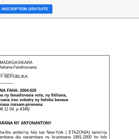
INSCRIPTION GRATUITE
 MADAGASIKARA
afahana-Fandrosoana
_______
 NY REPOBLIKA
_______
NA FAHA-
2004-020
 ny fanadiovana vola, ny fitiliana,
isana
ireo vokatry ny heloka bevava
miasa iraisam-pirenena
8.11.04, p.4349)
ARANA NY ANTONANTONY
aha-fito ambin’ny folo tao New-York ( ETAZONIA) tamin’ny
kambana dia nanambara
ny fe-potoana 1991-2000 ho folo