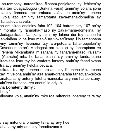
a an-tampony nataon’ireo filoham-panjakana sy lehiben’ny
na tao Ouagadougou (Burkina Faso) tamin’ny volana jiona
anian’ny firenena mpikambana lalàna eo amin’ny firenena
y vola azo amin’ny famarotana zava-maha-domelina sy
 fanadiovana vola.
ao amin’ireo andininy faha-102, 104 hatramin’ny 107 an’ny
997 momba ny fanaraha-maso ny zava-maha-domelina, ny
Madagasikara. Na izany aza, ny lalàna dia tsy nanondro
dikan-dalàna io na izay manjò ny vokatr’izany. Ho famenoana
viny tamin’ny
fivoriana tsy ara-potoana faha-roapolon’ny
Goverinemantan’i Madagasikara hiantso ny fanampiana eo
 Firenena Mikambana misahana ny fanaraha-maso iraisam-
 (Autriche) mba ho fanampiana azy amin’ny fandrafetana
fitaovana izay tsy ho voafetra intsony amin’ny fanadiovana
etra avy amin’ny heloka bevava.
asikara, toa ny firenena maro amin’ny Firenena Mikambana
o izay mivelona amin’ny asa aman-draharaha fanaovan-keloka
anafoana ny antony fototra manosika azy ireo hanao izany,
n’ireo firenena ireo
anatin’ io ady io.
tàna
Lohateny dimy
:
obeny”.
iovana vola, anatin’ny toko roa mitondra lohateny tsirairay
 izay mitondra lohateny tsirairay avy hoe :
ahana ny ady amin’ny fanadiovana »