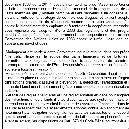
ème
décembre 1998 de la
20
session extraordinaire de l'Assemblée Géné
la lutte internationale contre le problème mondial de la drogue. Lors de c
Etats membres qui y avaient participé étaient parvenus à un consensus
visant à renforcer la stratégie de contrôle des drogues et avaient adopt
politique dans laquelle ils s'engagent notamment à lutter avec une éner
contre le blanchiment des capitaux et à renforcer la coopération internation
sous-régionale par l'adoption d'ici à 2003 des législations et des prog
relatifs à ce phénomène, conformément aux dispositions des articl
Convention des Nations Unies de 1988 contre le trafic illicite des st
substances psychotropes.
Madagascar est partie à cette Convention laquelle stipule, dans son préa
“ le trafic illicite est la source des gains financiers et de fortunes
permettent aux organisations criminelles transnationales de pénétre
corrompre les structures de l'Etat, les activités commerciales et financière
société à tous les niveaux ”.
Ainsi, consécutivement à son accession à cette Convention, il doit nota
- mettre en place un cadre législatif criminalisant le blanchiment de l'arge
d'infractions graves, d'assurer la prévention, la détection, l'investigation et
crime de blanchiment, notamment grâce à une coopération internationale e
judiciaire;
- établir des règles financières et une réglementation efficace pour empêc
des infractions et leurs fonds illicites d'avoir accès aux systèmes financie
internationaux et préserver ainsi l'intégrité des systèmes financiers dans 
assurer le respect des lois et règlements adoptés contre le blanchiment de 
notamment par l'obligation de signaler les activités suspectes et la levée 
que le secret bancaire oppose aux efforts de lutte contre ce phénomène, 
éventuellement, les dispositions de l'art. 378 du Code Pénal pourront être