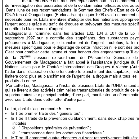
- mettre en œuvre des mesures répressives aux fins notamment de
de l'investigation
des poursuites et de la condamnation efficaces des aute
Dans l'une de ses recommandations, le Sommet des Chefs d'Etat et de 
l'OUA tenu à Ouagadougou (Burkina Faso) en juin 1998 avait notamment so
nécessité pour
les Etats membres d'adopter des lois nationales appropriée
l'argent acquis grâce au trafic de drogues et prévoyant des mesures spéci
contrôle du blanchiment d'argent.
Madagascar a incriminé, dans les articles 102, 104 à 107 de la Loi 
septembre 1997 sur le contrôle des stupéfiants, des substances psyc
précurseurs à Madagascar, le blanchiment de l'argent. Toutefois, la loi n
mesures spécifiques pour le dépistage de cette infraction ni le sort des pr
C'est pour combler cette lacune et pour honorer des engagements qu'il ava
ème
de la 20
session extraordinaire de l'Assemblée Générale d
Gouvernement de Madagascar a fait appel à l'assistance juridique du
Nations Unies pour le Contrôle International des Drogues à Vienne (Autri
l'aider dans l'élaboration d'une loi contre le blanchiment des capitaux, ins
limitera donc plus au blanchiment de l'argent de la drogue mais à tous les
produits du crime.
Par cette Loi, Madagascar, à l'instar de plusieurs Etats de l'ONU, entend a
qui se livrent à des activités criminelles transnationales du produit de celle
supprimer ainsi leur principal mobile, d'une part, manifester sa déterminat
avec ces Etats dans cette lutte, d'autre part.
La Loi, dont il s'agit comporte 5 titres:
v
le Titre premier traite des “ généralités” ;
v
le Titre II traite de la prévention du blanchiment, dans deux chapitres 
intitulés:
Ø
“ Dispositions générales de prévention” ;
Ø
“ transparence dans les opérations financières ”.
v
le Titre III comprend quatre chapitres qui sont respectivement intitulés: