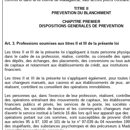
TITRE II
PREVENTION DU BLANCHIMENT
CHAPITRE PREMIER
DISPOSITIONS GENERALES DE PREVENTION
Art.
3.
Professions soumises aux titres II et III de la présente loi
Les titres II et III de la présente loi s'appliquent à toute personne physiq
dans le cadre de sa profession, réalise, contrôle, ou conseille des opér
des dépôts, des échanges, des placements, des conversions ou tous a
de capitaux et notamment aux établissements de crédit, aux institutions 
financiers.
Les titres II et III de la présente loi s'appliquent également, pour toutes 
aux changeurs manuels, aux casinos et aux établissements de jeux, ain
réalisent, contrôlent ou conseillent des opérations immobilières.
Les personnes qui, dans l'exercice de leur profession, réalisent, contrôle
des opérations entraînant des mouvements de capitaux, les établisseme
financiers publics et privés, les services de la poste, les sociétés 
mutuelles, les sociétés de bourse et les commerçants changeurs man
d'avertir le service institué à l'article 16 dès lors qu'il leur apparaît que 
opérations portant sur ces sommes, sont susceptibles de provenir d'inf
aux articles 95 à 97, 100 et 101 de la loi n° 97-039 du 04 novembre 1997
des stupéfiants, des substances psychotropes et des précurseurs à Mad