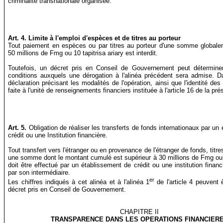
criminalité transnationale organisée.
Art. 4.
Limite à l'emploi d'espèces et de titres au porteur
Tout paiement en espèces ou par titres au porteur d'une somme globale
50 millions de Fmg ou 10 tapitrisa ariary est interdit.
Toutefois, un décret pris en Conseil de Gouvernement peut détermine
conditions auxquels une dérogation à l'alinéa précédent sera admise. 
déclaration précisant les modalités de l'opération, ainsi que l'identité des 
faite à l'unité de renseignements financiers instituée à l'article 16 de la prés
Art.
5.
Obligation de réaliser les transferts de fonds internationaux par un
crédit ou une Institution financière.
Tout transfert vers l'étranger ou en provenance de l'étranger de fonds, titr
une somme dont le montant cumulé est supérieur à 30 millions de Fmg ou 6
doit être effectué par un établissement de crédit ou une institution financi
par son intermédiaire.
er
Les chiffres indiqués à cet alinéa et à l'alinéa 1
de l'article 4 peuvent 
décret pris en Conseil de Gouvernement.
CHAPITRE II
TRANSPARENCE DANS LES OPERATIONS FINANCIER