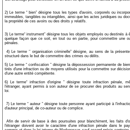
2) Le terme “ bien” désigne tous les types d'avoirs, corporels ou incorp
immeubles, tangibles ou intangibles, ainsi que les actes juridiques ou
doc
la propriété de ces avoirs ou des droits y relatifs.
3) Le terme“ instrument” désigne tous les objets employés ou destinés à
quelque façon que ce soit, en tout ou en partie, pour commettre une ou
pénales.
4) Le terme ‘’ organisation criminelle” désigne, au sens de la présente 
structuré dans le but de commettre des crimes ou délits.
5) Le terme “ confiscation ” désigne la dépossession permanente de bien
tirés d'une infraction ou de moyens utilisés pour la commettre sur décision
d'une autre entité compétente.
6) Le terme“ infraction d'origine ” désigne toute infraction pénale
l'étranger, ayant permis à son auteur de se procurer des produits au sen
loi.
7) Le terme “ auteur ” désigne toute personne ayant participé à l'infractio
d'auteur principal, de co-auteur ou de complice.
Afin de servir de base à des poursuites pour blanchiment, les faits d'
l'étranger doivent avoir le caractère d'une infraction pénale dans le pa
commis et dans la loi interne de Madagascar, sauf accord précis contraire