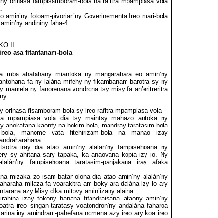
n’ny orinasa fampisamboram-bola na rafitra mpampiasa vola
.
ao amin’ny fotoam-pivorian’ny Goverinementa Ireo mari-bola
 amin’ny andininy faha-4.
KO II
reo asa fitantanam-bola
àna mba ahafahany miantoka ny mangarahara eo amin’ny
 fiantohana fa ny lalàna mifehy ny fikambanam-barotra sy ny
tsy mamela ny fanorenana vondrona
tsy misy
fa an’eritreritra
ny.
y orinasa fisamboram-bola sy ireo rafitra mpampiasa vola
fitra mpampiasa vola dia tsy maintsy mahazo antoka ny
’ny anokafana kaonty na bokim-bola, mandray
taratasim-bola
ra-bola, manome vata fitehirizam-bola na manao izay
pandraharahana.
sotra iray dia atao amin’ny alalàn’ny fampisehoana ny
ry sy ahitana sary tapaka, ka anaovana kopia izy io. Ny
lalàn’ny fampisehoana taratasim-panjakana iray afaka
a mizaka zo isam-batan’olona dia atao amin’ny alalàn’ny
aharaha milaza fa voarakitra am-boky ara-dalàna izy io ary
tarana azy.Misy dika mitovy amin’izany alaina.
nirahina izay tokony hanana fifandraisana ataony amin’ny
atra ireo singan-taratasy voatondron’ny andalàna faharoa
amarina iny amindram-pahefana nomena azy ireo ary koa ireo