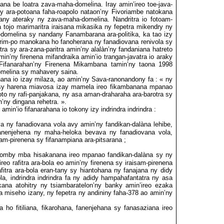
na be loatra zava-maha-domelina. Iray amin’ireo toe-java-
tsy ara-potoana faha-roapolo nataon’ny Fivoriambe natokana
any ateraky ny zava-maha-domelina. Nandritra io fotoam-
a tojo marimaritra iraisana
mikasika ny fepetra mikendry ny
domelina sy nandany Fanambarana ara-politika, ka tao izy
-kerim-po manokana ho fanoherana ny fanadiovana
renivola sy
tra sy ara-zana-paritra amin’ny alalàn’ny fandaniana hatreto
in’ny firenena mifandraika amin’io trangan-javatra io araky
 Fifanarahan’ny Firenena Mikambana
tamin’ny taona 1998
omelina sy mahavery saina.
ana io izay milaza, ao amin’ny Sava-ranonandony fa : « ny
la sy harena miavosa izay mamela ireo fikambanana mpanao
to ny rafi-panjakana, ny asa aman-draharaha ara-barotra sy
’ny dingana rehetra. ».
min’io fifanarahana io tokony izy indrindra indrindra :
 ny fanadiovana vola avy amin’ny fandikan-dalàna lehibe,
 fanenjehena ny maha-heloka bevava ny fanadiovana vola,
isam-pirenena sy fifanampiana ara-pitsarana ;
ahomby mba hisakanana ireo mpanao fandikan-dalàna sy ny
’ireo rafitra ara-bola eo amin’ny firenena sy iraisam-pirenena
itra ara-bola eran-tany sy hiantohana ny fanajana ny didy
la, indrindra indrindra fa ny adidy hampahafantatra ny asa
ana atohitry ny tsiambaratelon’ny banky amin’ireo ezaka
aha miseho izany, ny fepetra ny andininy faha-378 ao amin’ny
a ho fitiliana, fikarohana, fanenjehana sy fanasaziana ireo