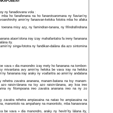
ANKAPOBENY
 toy ny fanadiovana vola :
, mba ho fanafenana na ho fanarotsaromana ny fiavian’ny
voarohirohy amin’ny fanaovan-keloka fototra mba ho afaka
toerana misy azy, ny famindran-tanana, ny fifindrafindrana
anana ataon’olona iray izay mahafantatra fa ireny fananana
alàna ity.
a amin’ny singa-fototra ny fandikan-dalàna dia azo sintomina
 be vava » dia manondro izay mety ho fananana na tombon-
tsy mivantana avy amin’ny heloka be vava iray na heloka
an’ny fananana
iray araky ny voafaritra ao amin’ny andalana
y
rehetra zavatra ananana, manam-batana na tsy manam-
azo raisin-tànana na tsy azo raisin-tànana, ary koa ireo
rina ny fitompoana ireo zavatra ananana ireo na ny zo
y zavatra rehetra ampiasaina na natao ho ampiasaina na
na, manontolo na
ampahany na manontolo, mba hanaovana
 be vava » dia manondro, araky ny hevitr’ity làlana ity,