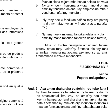
fivorian’olona
mijoro mba hanao heloka be vava 
5.
Ny teny hoe « fihazomana » dia manondro fan
amin’ny fandikan-dàlana iray ampiasaina mba h
orels, meubles ou
vondrona hafa iray mahefa ;
uments attestant
6.
Ny teny hoe « fandikan-dalàna tany am-poton
na dia ny natao ivelan’ny firenena aza, nahafah
ity ;
être employés de
 des infractions
7.
Ny teny hoe « mpanao fandikan-dalàna » dia ma
amin’ny maha-mpanao
fandikan-dalàna fototra
loi, tout groupe
Mba ho fototra hiaingana amin’ ireo fanen
potony natao tany ivelan’ny firenena dia tsy ma
amin’ilay firenena nanaovana azy ireo sy ao amin
s ou de produits
fifanarahana mazava mifanohitra.
 d'un tribunal ou
LOHA
FISOROHANA NY 
, même commise à
s de la présente
Toko v
Fepetra ankapobeny
n soit en qualité
And. 3 - Asa aman-draharaha voafehin’ireo toko faha II 
Ny toko faha-roa sy faha-telon’ ity lalàna ity dia
zo aman’andraikiitra izay, ao amin’ny asa ama
kevitra hampanao fandraharahana mitarika fitahiri
origine commis à
hafa fihetsehan’ny renivola ary indrindra indrindra
ys où ils ont été
mpanao fanelanelanana amin’ny raharaha ara-bola.
.