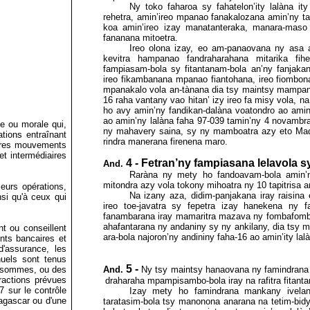
Ny toko faharoa sy fahatelon’ity lalàna it
rehetra, amin’ireo mpanao fanakalozana amin’ny tanà
koa amin’ireo izay manatanteraka, manara-maso
fananana mitoetra.
Ireo olona izay, eo am-panaovana ny asa 
kevitra hampanao fandraharahana mitarika fih
fampiasam-bola sy fitantanam-bola an’ny fanjakan
ireo fikambanana mpanao fiantohana, ireo fiombon
mpanakalo vola an-tànana dia tsy maintsy mampan
16 raha vantany vao hitan’ izy ireo fa misy vola, n
ho avy amin’ny fandikan-dalàna voatondro ao amin’
ao
amin’ny lalàna faha 97-039 tamin’ny 4 novamb
ue ou morale qui,
ny mahavery saina, sy ny mamboatra azy eto Mad
ations entraînant
rindra manerana firenena maro.
utres mouvements
et intermédiaires
4 - Fetran’ny fampiasana lelavola s
And.
Raràna ny mety ho fandoavam-bola amin’ny 
mitondra azy vola tokony mihoatra ny 10 tapitrisa ar
leurs opérations,
Na izany aza, didim-panjakana iray raisina
si qu'à ceux qui
ireo toe-javatra sy fepetra izay hanekena ny fa
fanambarana iray mamaritra mazava ny fombafom
ahafantarana ny andaniny sy ny ankilany, dia tsy 
nt ou conseillent
ara-bola najoron’ny andininy faha-16 ao amin’ity lalà
nts bancaires et
d'assurance, les
uels sont tenus
5 -
And.
Ny tsy maintsy hanaovana ny famindrana i
des sommes, ou des
ractions prévues
draharaha mpampisambo-bola iray na
rafitra fitant
 sur le contrôle
Izay mety ho famindrana mankany ivelan’n
agascar ou d'une
taratasim-bola tsy manonona anarana na tetim-bidy 