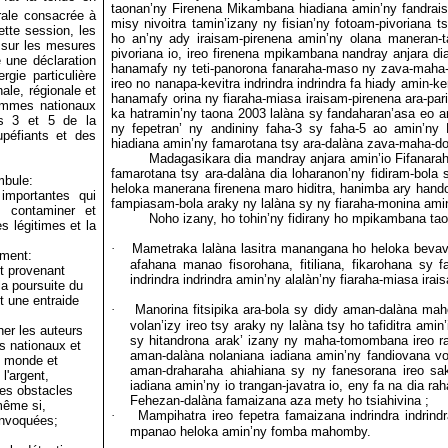
taonan’ny Firenena Mikambana hiadiana amin’ny fandraisa
rale consacrée à
misy nivoitra tamin’izany ny fisian’ny fotoam-pivoriana 
ette session, les
ho an’ny ady iraisam-pirenena amin’ny olana maneran-t
 sur les mesures
pivoriana io, ireo firenena mpikambana nandray anjara
di
é une déclaration
hanamafy ny teti-panorona fanaraha-maso ny zava-maha-
gie particulière
ireo no nanapa-kevitra indrindra indrindra fa hiady amin
ale, régionale et
hanamafy orina ny fiaraha-miasa iraisam-pirenena ara-pari
rammes nationaux
ka hatramin’ny taona 2003 lalàna sy fandaharan’asa eo am
es 3 et 5 de la
ny fepetran’ ny andininy faha-3 sy faha-5 ao amin’ny
upéfiants et des
hiadiana amin’ny famarotana tsy ara-dalàna zava-maha-d
Madagasikara dia mandray anjara amin’io Fifanarah
famarotana tsy ara-dalàna dia loharanon’ny fidiram-bo
mbule:
heloka manerana firenena maro hiditra, hanimba ary hando
 importantes qui
fampiasam-bola araky ny lalàna sy ny fiaraha-monina
amin
r, contaminer et
Noho izany, ho tohin’ny fidirany ho mpikambana tao a
s légitimes et la
·
Mametraka lalàna lasitra manangana ho heloka bevava
mment:
afahana manao fisorohana, fitiliana, fikarohana sy
nt provenant
indrindra indrindra amin’ny alalàn’ny fiaraha-miasa ira
 la poursuite du
t une entraide
·
Manorina fitsipika ara-bola sy didy aman-dalàna m
volan’izy ireo tsy araky ny lalàna tsy ho tafiditra amin
her les auteurs
sy hitandrona arak’ izany ny maha-tomombana ireo raf
rs nationaux et
aman-dalàna nolaniana
iadiana amin’ny fandiovana vo
le monde et
aman-draharaha ahiahiana sy ny fanesorana ireo sak
l'argent,
iadiana amin’ny io trangan-javatra io, eny fa na dia r
des obstacles
Fehezan-dalàna famaizana aza mety ho tsiahivina ;
même si,
·
Mampihatra ireo fepetra famaizana indrindra indrindr
 invoquées;
mpanao heloka amin’ny fomba mahomby.