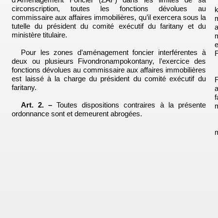
d’Aménagement Foncier (ZAF) dans les limites de sa
circonscription, toutes les fonctions dévolues au
commissaire aux affaires immobilières, qu’il exercera sous la
tutelle du président du comité exécutif du faritany et du
ministère titulaire.
Pour les zones d’aménagement foncier interférentes à
deux ou plusieurs Fivondronampokontany, l’exercice des
fonctions dévolues au commissaire aux affaires immobilières
est laissé à la charge du président du comité exécutif du
faritany.
f
Art. 2. –
Toutes dispositions contraires à la présente
ordonnance sont et demeurent abrogées.
m