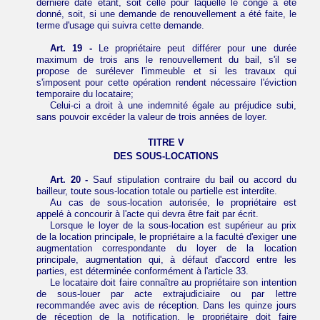
dernière date étant, soit celle pour laquelle le congé a été
donné, soit, si une demande de renouvellement a été faite, le
terme d'usage qui suivra cette demande.
Art. 19 -
Le propriétaire peut différer pour une durée
maximum de trois ans le renouvellement du bail, s'il se
propose de surélever l'immeuble et si les travaux qui
s'imposent pour cette opération rendent nécessaire l'éviction
temporaire du locataire;
Celui-ci a droit à une indemnité égale au préjudice subi,
sans pouvoir excéder la valeur de trois années de loyer.
TITRE V
DES SOUS-LOCATIONS
Art. 20 -
Sauf stipulation contraire du bail ou accord du
bailleur, toute sous-location totale ou partielle est interdite.
Au cas de sous-location autorisée, le propriétaire est
appelé à concourir à l'acte qui devra être fait par écrit.
Lorsque le loyer de la sous-location est supérieur au prix
de la location principale, le propriétaire a la faculté d'exiger une
augmentation correspondante du loyer de la location
principale, augmentation qui, à défaut d'accord entre les
parties, est déterminée conformément à l'article 33.
Le locataire doit faire connaître au propriétaire son intention
de sous-louer par acte extrajudiciaire ou par lettre
recommandée avec avis de réception. Dans les quinze jours
de réception de la notification, le propriétaire doit faire