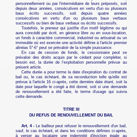
personnellement ou par l'intermédiaire de leurs préposés, soit
depuis deux années, consécutives en vertu d'un ou plusieurs
baux écrits successifs, soit depuis quatre années
consécutives en vertu d'un ou plusieurs baux verbaux
successifs ou bien de baux verbaux ou écrits successifs.
Toutefois, le preneur qui justifie d'un motif légitime ou qui
aura concédé par écrit, en gérance libre ou en sous-location,
un fonds à caractère commercial, industriel ou artisanal ou un
immeuble où est exercée une activité définie à l'article premier
alinéas 5°‑6° peut se prévaloir de la simple jouissance.
En cas de cession de fonds, le cessionnaire peut se
prévaloir des droits acquis par le cédant pour compléter, si
besoin est, la durée de l’exploitation personnelle prévue au
présent article.
Cette durée a pour terme la date d'expiration du contrat de
bail ou, le cas échéant, de sa reconduction telle qu'elle est
prévue à l'article 16 ci-après, cette dernière date étant, soit la
date pour laquelle le congé a été donné, soit si une demande
de renouvellement a été faite, le terme d'usage qui suivra
cette demande.
TITRE III
DU REFUS DE RENOUVELLEMENT DU BAIL
Art. 4 -
Le bailleur peut refuser le renouvellement d'un bail,
sauf, le cas échéant, et dans les conditions définies ci-après,
à verser au locataire une indemnité d'éviction égale au