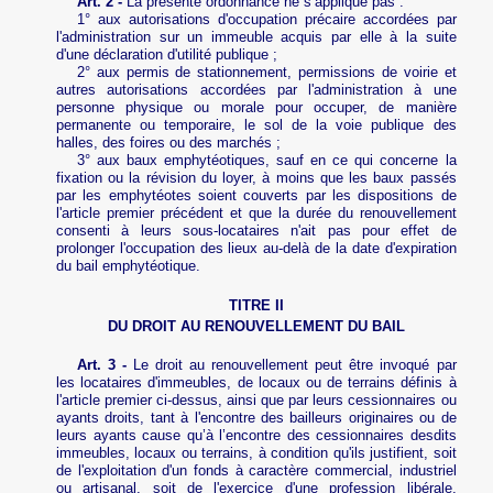
Art.
2 -
La présente ordonnance ne s’applique pas :
1° aux autorisations d'occupation précaire accordées par
l'administration sur un immeuble acquis par elle à la suite
d'une déclaration d'utilité publique ;
2° aux permis de stationnement, permissions de voirie et
autres autorisations accordées par l'administration à une
personne physique ou morale pour occuper, de manière
permanente ou temporaire, le sol de la voie publique des
halles, des foires ou des marchés ;
3° aux baux emphytéotiques, sauf en ce qui concerne la
fixation ou la révision du loyer, à moins que les baux passés
par les emphytéotes soient couverts par les dispositions de
l'article premier précédent et que la durée du renouvellement
consenti à leurs sous-locataires n'ait pas pour effet de
prolonger l'occupation des lieux au-delà de la date d'expiration
du bail emphytéotique.
TITRE II
DU DROIT AU RENOUVELLEMENT DU BAIL
Art. 3 -
Le droit au renouvellement peut être invoqué par
les locataires d'immeubles, de locaux ou de terrains définis à
l'article premier ci-dessus, ainsi que par leurs cessionnaires ou
ayants droits, tant à l'encontre des bailleurs originaires ou de
leurs ayants cause qu’à l’encontre des cessionnaires desdits
immeubles, locaux ou terrains, à condition qu'ils justifient, soit
de l'exploitation d'un fonds à caractère commercial, industriel
ou artisanal, soit de l'exercice d'une profession libérale,