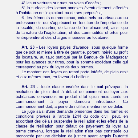
4° les ouvertures sur rues ou voies d’accès ;
5° la surface des locaux annexes éventuellement affectés
à l'habitation de l'exploitant ou de ses préposés ;
6° les éléments commerciaux, industriels ou artisanaux ou
professionnels qui s’apprécient en fonction de l'importance de
la localité, du quartier, de la rue de l'emplacement, ainsi que
de la nature de l’exploitation, et des commodités offertes pour
l'entreprendre et des charges imposées au locataire.
Art. 23 -
Les loyers payés d'avance, sous quelque forme
que ce soit et même à titre de garantie, portent intérêt au profit
du locataire, au taux pratiqué par la Banque de Madagascar
pour les avances sur titres, pour la somme excédant celle qui
correspond au prix du loyer de deux termes.
Le montant des loyers en retard porte intérêt, de plein droit
et aux mêmes taux, en faveur du bailleur.
Art. 24 -
Toute clause insérée dans le bail prévoyant la
résiliation de plein droit à défaut de paiement du loyer aux
échéances convenues ne produit effet qu'un mois après un
commandement à payer demeuré infructueux. Ce
commandement doit, à peine de nullité, mentionner ce délai.
Le juge saisi d'une demande présentée dans les formes et
conditions prévues à l'article 1244 du code civil, peut, en
accordant des délais suspendre la résiliation et les effets de la
clause de résiliation pour défaut de payement du loyer au
terme convenu, lorsque la résiliation n'est pas constatée ou
prononcée par une décision de justice ayant acquis l'autorité