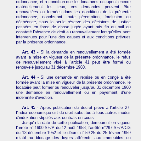
ordonnance, et à condition que les locataires occupent encore
matériellement les lieux, ces demandes peuvent être
renouvelées ou formées dans les conditions de la présente
ordonnance, nonobstant toute péremption, forclusion ou
déchéance, sous la seule réserve des décisions de justice
passées en force de chose jugée ayant mis fin au bail ou
constaté l'absence de droit au renouvellement lorsqu'elles sont
intervenues pour l'une des causes et aux conditions prévues
par la présente ordonnance.
Art. 43 -
Si la demande en renouvellement a été formée
avant la mise en vigueur de la présente ordonnance, le refus
de renouvellement visé à l'article 41 peut être formé ou
renouvelé jusqu'au 31 décembre 1960.
Art. 44 -
Si une demande en reprise ou en congé a été
formée avant la mise en vigueur de la présente ordonnance, le
locataire peut former ou renouveler jusqu'au 31 décembre 1960
une demande en renouvellement ou en payement d’une
indemnité d'éviction.
Art. 45 -
Après publication du décret prévu à l'article 27,
l'index économique est de droit substitué à tous autres modes
d'indexation stipulés aux contrats en cours.
Jusqu'à la date de cette publication, demeurent en vigueur
l'arrêté n° 1600-SE/P du 12 août 1953, l'arrêté n°297-SE/P/CG
du 13 décembre 1952 et le décret n° 59-25 du 25 février 1959
relatif au blocage des loyers afférents aux immeubles ou