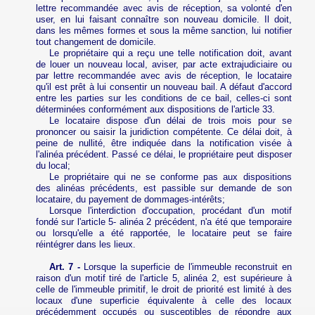
lettre recommandée avec avis de réception, sa volonté d'en
user, en lui faisant connaître son nouveau domicile. Il doit,
dans les mêmes formes et sous la même sanction, lui notifier
tout changement de domicile.
Le propriétaire qui a reçu une telle notification doit, avant
de louer un nouveau local, aviser, par acte extrajudiciaire ou
par lettre recommandée avec avis de réception, le locataire
qu'il est prêt à lui consentir un nouveau bail. A défaut d'accord
entre les parties sur les conditions de ce bail, celles-ci sont
déterminées conformément aux dispositions de l'article 33.
Le locataire dispose d'un délai de trois mois pour se
prononcer ou saisir la juridiction compétente. Ce délai doit, à
peine de nullité, être indiquée dans la notification visée à
l'alinéa précédent. Passé ce délai, le propriétaire peut disposer
du local;
Le propriétaire qui ne se conforme pas aux dispositions
des alinéas précédents, est passible sur demande de son
locataire, du payement de dommages‑intérêts;
Lorsque l'interdiction d'occupation, procédant d'un motif
fondé sur l'article 5‑ alinéa 2 précédent, n'a été que temporaire
ou lorsqu'elle a été rapportée, le locataire peut se faire
réintégrer dans les lieux.
Art. 7 -
Lorsque la superficie de l'immeuble reconstruit en
raison d'un motif tiré de l'article 5, alinéa 2, est supérieure à
celle de l'immeuble primitif, le droit de priorité est limité à des
locaux d'une superficie équivalente à celle des locaux
précédemment occupés ou susceptibles de répondre aux