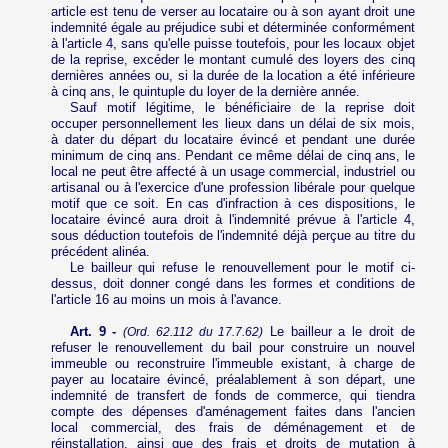
article est tenu de verser au locataire ou à son ayant droit une
indemnité égale au préjudice subi et déterminée conformément
à l'article 4, sans qu'elle puisse toutefois, pour les locaux objet
de la reprise, excéder le montant cumulé des loyers des cinq
dernières années ou, si la durée de la location a été inférieure
à cinq ans, le quintuple du loyer de la dernière année.
Sauf motif légitime, le bénéficiaire de la reprise doit
occuper personnellement les lieux dans un délai de six mois,
à dater du départ du locataire évincé et pendant une durée
minimum de cinq ans. Pendant ce même délai de cinq ans, le
local ne peut être affecté à un usage commercial, industriel ou
artisanal ou à l'exercice d'une profession libérale pour quelque
motif que ce soit. En cas d'infraction à ces dispositions, le
locataire évincé aura droit à l'indemnité prévue à l'article 4,
sous déduction toutefois de l'indemnité déjà perçue au titre du
précédent alinéa.
Le bailleur qui refuse le renouvellement pour le motif ci-
dessus, doit donner congé dans les formes et conditions de
l'article 16 au moins un mois à l'avance.
Art. 9 -
Le bailleur a le droit de
(Ord. 62.112 du 17.7.62)
refuser le renouvellement du bail pour construire un nouvel
immeuble ou reconstruire l'immeuble existant, à charge de
payer au locataire évincé, préalablement à son départ, une
indemnité de transfert de fonds de commerce, qui tiendra
compte des dépenses d'aménagement faites dans l'ancien
local commercial, des frais de déménagement et de
réinstallation, ainsi que des frais et droits de mutation à