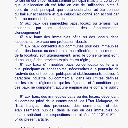
terrain où est situé l'établissement principal mais à la condition
que leur location ait été faite en vue de l'utilisation jointe à
celle du fonds principal, que cette destination ait été connue
du bailleur accessoire et que celui-ci ait donné son accord par
écrit au moment de la location ;
5° aux baux des immeubles bâtis, locaux ou terrains nus
souscrits par les dirigeants des établissements
d'enseignement ;
6° aux baux des immeubles bâtis ou des locaux dans
lesquels est exercée une profession libérale ;
7° aux baux consentis aux communes pour des immeubles
bâtis, des locaux ou des terrains nus affectés, soit au moment
de la location, soit ultérieurement, avec le consentement écrit
du bailleur, à des services exploités en régie ;
8° aux baux d'immeubles bâtis ou de locaux ou terrains
nus, principaux ou accessoires, nécessaires à la poursuite de
l'activité des entreprises publiques et établissements publics à
caractère industriel ou commercial, dans les limites définies
par les lois et règlements qui les régissent et à condition que
ces baux ne comportent aucune emprise sur le domaine public
;
9° aux baux des immeubles bâtis ou des locaux dépendant
du domaine privé de la communauté, de l'Etat Malagasy, de
l'Etat français, des provinces, des communes, et des
établissements publics, dans le cas où ces immeubles ou
locaux satisfont aux dispositions des alinéas 1°‑2°‑3°‑4°‑5° et
6° du présent article.