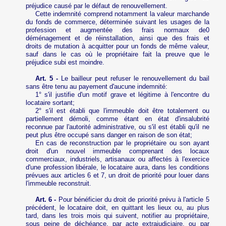
préjudice causé par le défaut de renouvellement.
Cette indemnité comprend notamment la valeur marchande
du fonds de commerce, déterminée suivant les usages de la
profession et augmentée des frais normaux
de0
déménagement et de réinstallation, ainsi que des frais et
droits de mutation à acquitter pour un fonds de même valeur,
sauf dans le cas où le propriétaire fait la preuve que le
préjudice subi est moindre.
Art. 5 -
Le bailleur peut refuser le renouvellement du bail
sans être tenu au payement d'aucune indemnité:
1° s'il justifie d'un motif grave et légitime à l'encontre du
locataire sortant;
2° s'il est établi que l'immeuble doit être totalement ou
partiellement démoli, comme étant en état d'insalubrité
reconnue par l'autorité administrative, ou s'il est établi qu'il ne
peut plus être occupé sans danger en raison de son état;
En cas de reconstruction par le propriétaire ou son ayant
droit d'un nouvel immeuble comprenant des locaux
commerciaux, industriels, artisanaux ou affectés à l'exercice
d'une profession libérale, le locataire aura, dans les conditions
prévues aux articles 6 et 7, un droit de priorité pour louer dans
l'immeuble reconstruit.
Art. 6 -
Pour bénéficier du droit de priorité prévu à l'article 5
précédent, le locataire doit, en quittant les lieux ou, au plus
tard, dans les trois mois qui suivent, notifier au propriétaire,
sous peine de déchéance, par acte extrajudiciaire, ou par