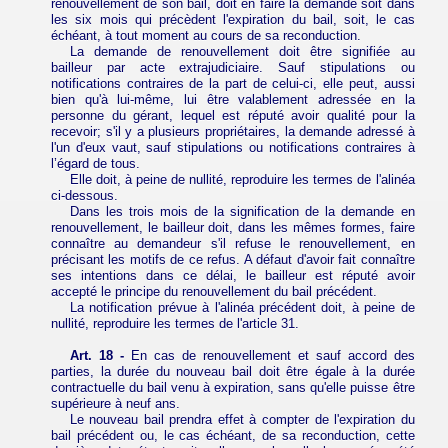
renouvellement de son bail, doit en faire la demande soit dans
les six mois qui précèdent l'expiration du bail, soit, le cas
échéant, à tout moment au cours de sa reconduction.
La demande de renouvellement doit être signifiée au
bailleur par acte extrajudiciaire. Sauf stipulations ou
notifications contraires de la part de celui-ci, elle peut, aussi
bien qu'à lui-même, lui être valablement adressée en la
personne du gérant, lequel est réputé avoir qualité pour la
recevoir; s'il y a plusieurs propriétaires, la demande adressé à
l'un d'eux vaut, sauf stipulations ou notifications contraires à
l’égard de tous.
Elle doit, à peine de nullité, reproduire les termes de l'alinéa
ci-dessous.
Dans les trois mois de la signification de la demande en
renouvellement, le bailleur doit, dans les mêmes formes, faire
connaître au demandeur s'il refuse le renouvellement, en
précisant les motifs de ce refus. A défaut d'avoir fait connaître
ses intentions dans ce délai, le bailleur est réputé avoir
accepté le principe du renouvellement du bail précédent.
La notification prévue à l'alinéa précédent doit, à peine de
nullité, reproduire les termes de l'article 31.
Art. 18 -
En cas de renouvellement et sauf accord des
parties, la durée du nouveau bail doit être égale à la durée
contractuelle du bail venu à expiration, sans qu'elle puisse être
supérieure à neuf ans.
Le nouveau bail prendra effet à compter de l'expiration du
bail précédent ou, le cas échéant, de sa reconduction, cette