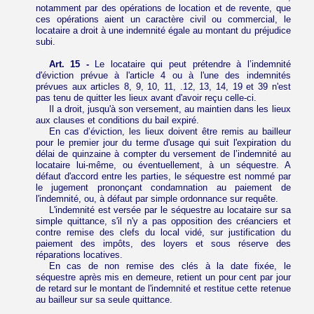
notamment par des opérations de location et de revente, que
ces opérations aient un caractère civil ou commercial, le
locataire a droit à une indemnité égale au montant du préjudice
subi.
Art. 15 -
Le locataire qui peut prétendre à l’indemnité
d'éviction prévue à l'article 4 ou à l'une des indemnités
prévues aux articles 8, 9, 10, 11, .12, 13, 14, 19 et 39 n'est
pas tenu de quitter les lieux avant d'avoir reçu celle-ci.
Il a droit, jusqu'à son versement, au maintien dans les lieux
aux clauses et conditions du bail expiré.
En cas d’éviction, les lieux doivent être remis au bailleur
pour le premier jour du terme d'usage qui suit l'expiration du
délai de quinzaine à compter du versement de l’indemnité au
locataire lui-même, ou éventuellement, à un séquestre. A
défaut d'accord entre les parties, le séquestre est nommé par
le jugement prononçant condamnation au paiement de
l'indemnité, ou, à défaut par simple ordonnance sur requête.
L'indemnité est versée par le séquestre au locataire sur sa
simple quittance, s'il n'y a pas opposition des créanciers et
contre remise des clefs du local vidé, sur justification du
paiement des impôts, des loyers et sous réserve des
réparations locatives.
En cas de non remise des clés à la date fixée, le
séquestre après mis en demeure, retient un pour cent par jour
de retard sur le montant de l'indemnité et restitue cette retenue
au bailleur sur sa seule quittance.