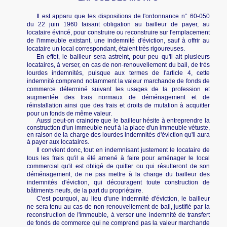
Il est apparu que les dispositions de l'ordonnance n° 60-050
du 22 juin 1960 faisant obligation au bailleur de payer, au
locataire évincé, pour construire ou reconstruire sur l'emplacement
de l'immeuble existant, une indemnité d'éviction, sauf à offrir au
locataire un local correspondant, étaient très rigoureuses.
En effet, le bailleur sera astreint, pour peu qu'il ait plusieurs
locataires, à verser, en cas de non-renouvellement du bail, de très
lourdes indemnités, puisque aux termes de l'article 4, cette
indemnité comprend notamment la valeur marchande de fonds de
commerce déterminé suivant les usages de la profession et
augmentée des frais normaux de déménagement et de
réinstallation ainsi que des frais et droits de mutation à acquitter
pour un fonds de même valeur.
Aussi peut-on craindre que le bailleur hésite à entreprendre la
construction d'un immeuble neuf à la place d'un immeuble vétuste,
en raison de la charge des lourdes indemnités d'éviction qu'il aura
à payer aux locataires.
Il convient donc, tout en indemnisant justement le locataire de
tous les frais qu'il a été amené à faire pour aménager le local
commercial qu'il est obligé de quitter ou qui résulteront de son
déménagement, de ne pas mettre à la charge du bailleur des
indemnités d'éviction, qui découragent toute construction de
bâtiments neufs, de la part du propriétaire.
C'est pourquoi, au lieu d'une indemnité d'éviction, le bailleur
ne sera tenu au cas de non-renouvellement de bail, justifié par la
reconstruction de l'immeuble, à verser une indemnité de transfert
de fonds de commerce qui ne comprend pas la valeur marchande